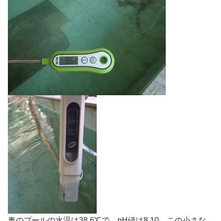
奥のプールの水温は38.6℃で、pH値は8.10。この小さな