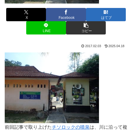
X
Facebook
はてブ
LINE
コピー
2017.02.03
2025.04.18
前回記事で取り上げた
チソロックの噴泉
は、川に沿って複