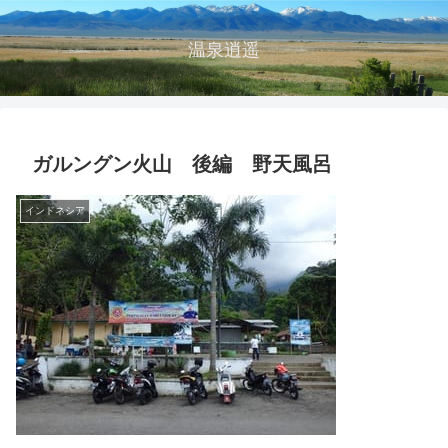
温泉逍遥
ガルングン火山 後編 野天風呂
インドネシア