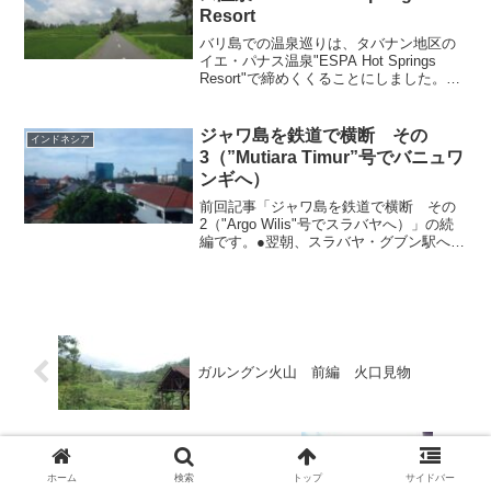
Resort
バリ島での温泉巡りは、タバナン地区の
イエ・パナス温泉"ESPA Hot Springs
Resort"で締めくくることにしました。
窓を全開にして青い稲の風を顔に受けな
がら、タバナン地区に広がる麗しい棚田
の中を爽快にドライブ。 道路が大き
ジャワ島を鉄道で横断 その
インドネシア
く...
3（”Mutiara Timur”号でバニュワ
ンギへ）
前回記事「ジャワ島を鉄道で横断 その
2（"Argo Wilis"号でスラバヤへ）」の続
編です。●翌朝、スラバヤ・グブン駅へ
スラバヤ・グブン駅から徒歩圏内のホテ
ルで一晩を過ごし、翌朝はホテルでゆっ
くり街の景色を眺めながら、バッフェ式
の朝食を...
ガルングン火山 前編 火口見物
千歳森温泉 紅葉の湯
ホーム
検索
トップ
サイドバー