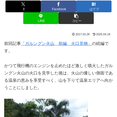
X
Facebook
はてブ
LINE
コピー
2017.03.28
2025.04.18
前回記事
「ガルングン火山 前編 火口見物」
の続編で
す。
かつて飛行機のエンジンを止めたほど激しく噴火したガル
ングン火山の火口を見学した後は、火山の優しい側面であ
る温泉の恵みを享受すべく、山を下りて温泉エリアへ向か
うことにしました。