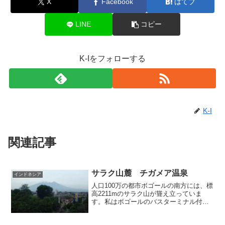
X
Facebook
はてブ
LINE
コピー
K-Iをフォローする
K-I
関連記事
サラク山麓 チガメア温泉
インドネシア
人口100万の都市ボゴールの南方には、標
高2211mのサラク山が聳え立っていま
す。私はボゴールのバスターミナル付近
に建つホテルに宿泊していたのですが、
客室の窓からもその雄姿を眺めることが