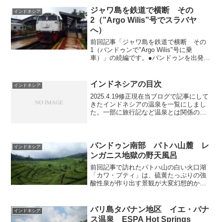
できました。活火山であるこの山の周辺
でも温泉が湧いてい...
ジャワ島を鉄道で横断 その
インドネシア
2（”Argo Wilis”号でスラバヤ
へ）
前回記事「ジャワ島を鉄道で横断 その
1（バンドゥンで"Argo Wilis"号に乗
車）」の続編です。●バンドゥンを出発
小雨がそぼ降るバンドゥン駅（標高
703m）を定刻8:30に出発。 標高の高い
バンドゥンから徐々に山を下ってゆくた
インドネシアの目次
インドネシア
め、線路...
2025.4.19修正現在当ブログで記事にして
きたインドネシアの温泉を一覧にしまし
た。一部に旅行記など温泉とは関係の無
い内容も含まれます。●ジャカルタおよび
ボゴール周辺ボゴール郊外 ティルタサ
ニタ温泉群 ティルタサニタ公園ボゴー
ル郊外 ティ...
バンドゥン南部 パトハ山麓 レ
インドネシア
ンガニス地獄の野天風呂
前回記事で訪れたパトハ山の白い火口湖
「カワ・プティ」は、硫黄たっぷりの強
酸性泉が作り出す景観が大変幻想的かつ
神秘的でしたが、その特徴的な湖水への
立ち入りが禁止されているため、湯浴み
をすることはできませんでした。でも山
バリ島タバナン地区 イエ・パナ
インドネシア
域の別の地熱地帯に行けば...
ス温泉 ESPA Hot Springs