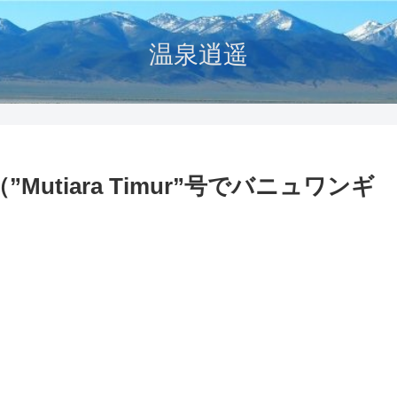
温泉逍遥
utiara Timur”号でバニュワンギ