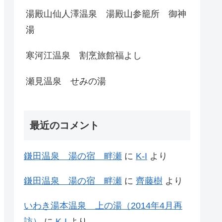
湯殿山仙人澤温泉 湯殿山参籠所 御神
湯
寒河江温泉 割烹旅館福よし
瀬見温泉 せみの湯
最近のコメント
鎌田温泉 湯の宿 畔瀬
に
K-I
より
鎌田温泉 湯の宿 畔瀬
に
齊藤樹
より
いわき湯本温泉 上の湯（2014年4月再
訪）
に
K-I
より