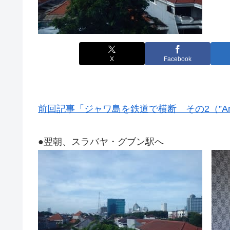
X
Facebook
前回記事「ジャワ島を鉄道で横断 その2（”Argo
●翌朝、スラバヤ・グブン駅へ