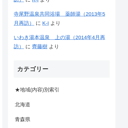
寺尾野温泉共同浴場 薬師湯（2013年5
月再訪）
に
K-I
より
いわき湯本温泉 上の湯（2014年4月再
訪）
に
齊藤樹
より
カテゴリー
★地域(内容)別索引
北海道
青森県