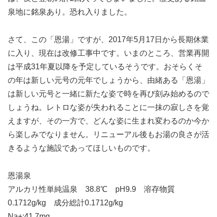
泉地に銘泉あり。恐れ入りました。
さて、この「恩湯」ですが、2017年5月17日から長期休業
に入り、現在は改修工事中です。いまのところ、営業再開
は平成31年夏以降を予定しているそうです。おそらくそ
の年は新しい元号の元年でしょうから、由緒ある「恩湯」
は新しい元号と一緒に新たな姿で時を再び刻み始めるので
しょうね。レトロな姿が失われることに一抹の寂しさを覚
えますが、その一方で、どんな姿に生まれ変わるのか今か
ら楽しみでなりません。リニューアル後もお湯の良さが活
きるような施設であってほしいものです。
恩湯泉
アルカリ性単純温泉 38.8℃ pH9.9 溶存物質
0.1712g/kg 成分総計0.1712g/kg
Na+:41.7mg,