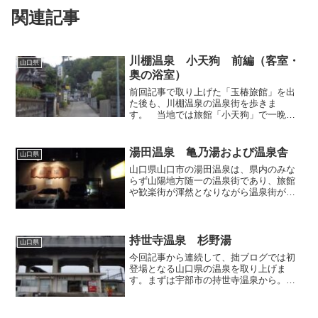
関連記事
川棚温泉 小天狗 前編（客室・
山口県
奥の浴室）
前回記事で取り上げた「玉椿旅館」を出
た後も、川棚温泉の温泉街を歩きま
す。 当地では旅館「小天狗」で一晩お
世話になりました。川棚温泉には今回私
が宿泊した「小天狗」と、「小天狗さん
ろじ」という似た名称の宿があるのです
湯田温泉 亀乃湯および温泉舎
山口県
が、前者は昔ながらの渋い旅館...
山口県山口市の湯田温泉は、県内のみな
らず山陽地方随一の温泉街であり、旅館
や歓楽街が渾然となりながら温泉街が形
成されています。当地には大小様々な規
模の宿があり、その一部では立ち寄り入
浴も受け入れていますが、そもそも歓楽
街的な要素が強い土地柄だ...
持世寺温泉 杉野湯
山口県
今回記事から連続して、拙ブログでは初
登場となる山口県の温泉を取り上げま
す。まずは宇部市の持世寺温泉から。
山陽本線の厚東駅で電車を降り、目の前
のバス停から路線バスに乗り継ぎま
す。 厚東駅からバスに揺られること数