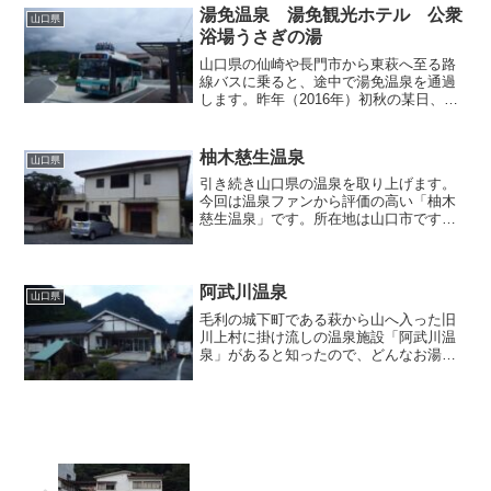
分、「持世寺温泉入口」停留所で...
湯免温泉 湯免観光ホテル 公衆
山口県
浴場うさぎの湯
山口県の仙崎や長門市から東萩へ至る路
線バスに乗ると、途中で湯免温泉を通過
します。昨年（2016年）初秋の某日、そ
のバスに乗っていた私は湯免で途中下車
して、ちょっと立ち寄り入浴してみまし
た。湯免温泉で日帰り入浴できる施設
柚木慈生温泉
山口県
は、「湯免ふれあいセン...
引き続き山口県の温泉を取り上げます。
今回は温泉ファンから評価の高い「柚木
慈生温泉」です。所在地は山口市です
が、レンタカーのナビが指し示した場所
は、市街からとんでもなく離れた山の
中。とても「市」だと信じられません。
それもそのはず、後日知ったの...
阿武川温泉
山口県
毛利の城下町である萩から山へ入った旧
川上村に掛け流しの温泉施設「阿武川温
泉」があると知ったので、どんなお湯に
巡り会えるのか確かめるべく、実際に行
ってみることにしました。場所は阿武川
ダムの下流にあり、ダムに向かう一本道
を車で走ってダムの手前で...