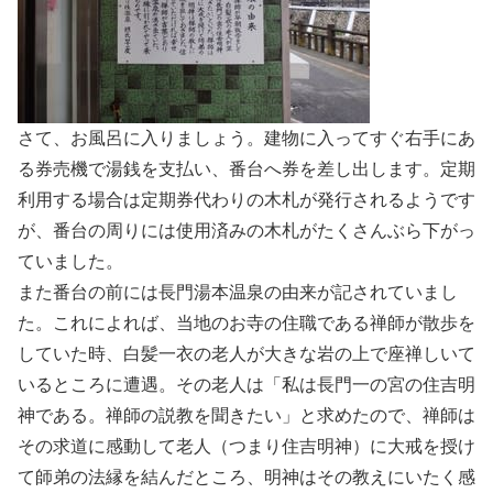
さて、お風呂に入りましょう。建物に入ってすぐ右手にあ
る券売機で湯銭を支払い、番台へ券を差し出します。定期
利用する場合は定期券代わりの木札が発行されるようです
が、番台の周りには使用済みの木札がたくさんぶら下がっ
ていました。
また番台の前には長門湯本温泉の由来が記されていまし
た。これによれば、当地のお寺の住職である禅師が散歩を
していた時、白髪一衣の老人が大きな岩の上で座禅しいて
いるところに遭遇。その老人は「私は長門一の宮の住吉明
神である。禅師の説教を聞きたい」と求めたので、禅師は
その求道に感動して老人（つまり住吉明神）に大戒を授け
て師弟の法縁を結んだところ、明神はその教えにいたく感