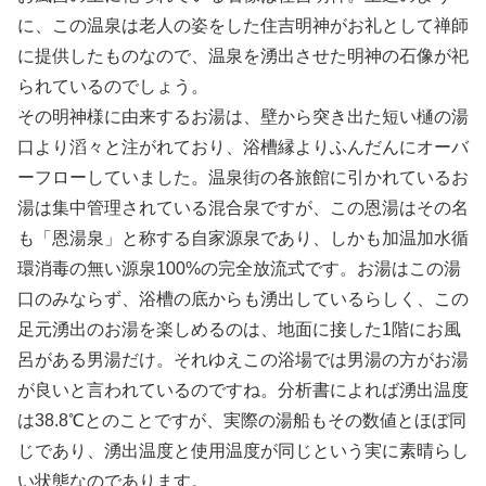
に、この温泉は老人の姿をした住吉明神がお礼として禅師
に提供したものなので、温泉を湧出させた明神の石像が祀
られているのでしょう。
その明神様に由来するお湯は、壁から突き出た短い樋の湯
口より滔々と注がれており、浴槽縁よりふんだんにオーバ
ーフローしていました。温泉街の各旅館に引かれているお
湯は集中管理されている混合泉ですが、この恩湯はその名
も「恩湯泉」と称する自家源泉であり、しかも加温加水循
環消毒の無い源泉100%の完全放流式です。お湯はこの湯
口のみならず、浴槽の底からも湧出しているらしく、この
足元湧出のお湯を楽しめるのは、地面に接した1階にお風
呂がある男湯だけ。それゆえこの浴場では男湯の方がお湯
が良いと言われているのですね。分析書によれば湧出温度
は38.8℃とのことですが、実際の湯船もその数値とほぼ同
じであり、湧出温度と使用温度が同じという実に素晴らし
い状態なのであります。