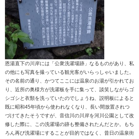
恩湯直下の川岸には「公衆洗濯場跡」なるものがあり、私
の他にも写真を撮っている観光客がいらっしゃいました。
その名前の通り、かつてここには温泉のお湯が引かれてお
り、近所の奥様方が洗濯板を手に集って、談笑しながらゴ
シゴシと衣類を洗っていたのでしょうね、説明板によると
既に昭和45年頃から使われなくなり、長い間放置されつ
づけてきたそうですが、音信川の川岸を河川公園として改
修した際に、この洗濯場の跡も整備されたんだとか。もち
ろん再び洗濯場にすることが目的ではなく、昔日の温泉街