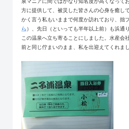
泉マニアに間ではかなり知名度が高くなって
方に提供して、被災した皆さんの心身を癒し
かく言う私もいままで何度か訪れており、拙
ら
）、先日（といっても半年以上前）も浜通
この温泉へ立ち寄ることにしました。水産会
前と同じ佇まいのまま、私を出迎えてくれま