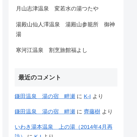
月山志津温泉 変若水の湯つたや
湯殿山仙人澤温泉 湯殿山参籠所 御神
湯
寒河江温泉 割烹旅館福よし
最近のコメント
鎌田温泉 湯の宿 畔瀬
に
K-I
より
鎌田温泉 湯の宿 畔瀬
に
齊藤樹
より
いわき湯本温泉 上の湯（2014年4月再
訪）
に
K-I
より