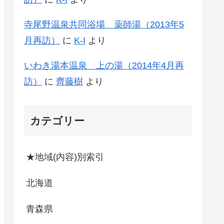
寺尾野温泉共同浴場 薬師湯（2013年5
月再訪）
に
K-I
より
いわき湯本温泉 上の湯（2014年4月再
訪）
に
齊藤樹
より
カテゴリー
★地域(内容)別索引
北海道
青森県