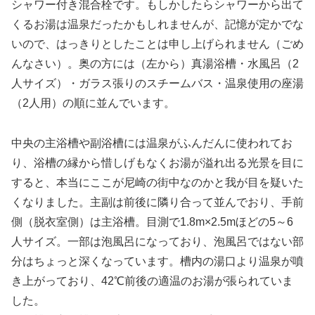
シャワー付き混合栓です。もしかしたらシャワーから出て
くるお湯は温泉だったかもしれませんが、記憶が定かでな
いので、はっきりとしたことは申し上げられません（ごめ
んなさい）。奥の方には（左から）真湯浴槽・水風呂（2
人サイズ）・ガラス張りのスチームバス・温泉使用の座湯
（2人用）の順に並んでいます。
中央の主浴槽や副浴槽には温泉がふんだんに使われてお
り、浴槽の縁から惜しげもなくお湯が溢れ出る光景を目に
すると、本当にここが尼崎の街中なのかと我が目を疑いた
くなりました。主副は前後に隣り合って並んでおり、手前
側（脱衣室側）は主浴槽。目測で1.8m×2.5mほどの5～6
人サイズ。一部は泡風呂になっており、泡風呂ではない部
分はちょっと深くなっています。槽内の湯口より温泉が噴
き上がっており、42℃前後の適温のお湯が張られていま
した。