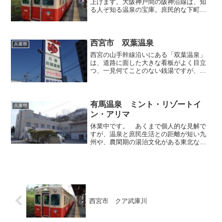
上げます。大阪神戸間の阪神沿線は、知
る人ぞ知る温泉の宝庫。庶民的な下町の
街中には、いまだに昭和の風情を色濃く
残す銭湯が多く営業していますが、その
中には天然温泉を汲み上げているところ
があり、温泉ファンも唸る...
西宮市 双葉温泉
兵庫県
西宮の山手幹線沿いにある「双葉温泉」
は、道路に面した大きな看板がよく目立
つ、一見何てことのない銭湯ですが、お
湯の質には定評があり、しかも露天風呂
も備わっているらしいので、今回是非行
ってみたかった温泉のひとつでした。場
所自体はJRや阪急の線路...
有馬温泉 ミント・リゾートイ
兵庫県
ン・アリマ
休業中です。 あくまで個人的な見解で
すが、温泉と庶民生活との距離が短い九
州や、農閑期の湯治文化がある東北など
と異なり、温泉宿泊をハレの時間を捉え
る傾向にある関西エリアでは、手頃な料
金で泊まれる温泉旅館が少なく、一人客
を受け入れてくれる施設と...
西宮市 クア武庫川