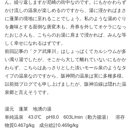
ん。繰り返しますが尼崎の街中なのです。にもかかわらず
かけ流しの温泉が楽しめるのですから、湯に浸かればまさ
に蓬莱の境地に至れることでしょう。私のような湯めぐり
を趣味とする面倒な唐変木も、舟券を外してオケラになっ
たおじさんも、こちらのお湯に肩まで浸かれば、みんな等
しく幸せになれるはずです。
前回記事の「クア武庫川」はしょっぱくてカルシウムが多
い濁り湯でしたが、そこから大して離れていないにもかか
わらず、こちらはあっさりとした淡いモール泉のようなタ
イプの温泉なのですから、阪神間の温泉は実に多種多様。
以前拙ブログでも申し上げましたが、阪神沿線は隠れた温
泉郷と言えそうです。
湯元 蓬莱 地湧の湯
単純温泉 43.0℃ pH8.0 603L/min（動力揚湯） 溶存
物質0.467g/kg 成分総計0.469g/kg