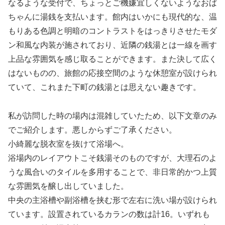
なるような受付で、ちょっとご機嫌宜しくないようなおば
ちゃんに湯銭を支払います。館内はいかにも現代的な、温
もりある色調と明暗のコントラストをはっきりさせたモダ
ン和風な内装が施されており、近隣の銭湯とは一線を画す
上品な雰囲気を感じ取ることができます。また決して広く
はないものの、旅館の応接空間のような休憩室が設けられ
ていて、これまた下町の銭湯とは思えない趣きです。
私が訪問した時の場内は混雑していたため、以下文章のみ
でご紹介します。悪しからずご了承ください。
小綺麗な脱衣室を抜けて浴場へ。
浴場内のレイアウトこそ銭湯そのものですが、大理石のよ
うな風合いのタイルを多用することで、非日常的かつ上質
な雰囲気を醸し出していました。
中央の主浴槽や副浴槽を挟む形で左右に洗い場が設けられ
ています。設置されているカランの数は計16。いずれも