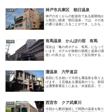
神戸市兵庫区 朝日温泉
兵庫県
神戸の古くからの歓楽街である新開地か
ら程近い銭湯「朝日温泉」では、その名
の通り温泉に入ることができ、しかも自
家源泉を掛け流しているらしいので、ど
んなお湯か体感すべく、実際に訪問して
まいりました。JRの線路の傍に位置して
いるのですが、最寄り駅...
有馬温泉 かんぽの宿 有馬
兵庫県
現在は「亀の井ホテル 有馬」になって
います。ホテルや旅館の規模と温泉の湯
使いの良さは、往々にして反比例する関
係にあり、同じく規模と日帰り入浴の歓
迎度も反比例する傾向があります。特に
有馬温泉は限られた温泉資源を多くの施
設で分けあっているため、...
灘温泉 六甲道店
兵庫県
前回に引き続いて今回も灘温泉を取り上
げます。２店舗ある灘温泉のうち、前回
は灘警察署近くにある「水道筋店」でし
たが、今回はJR六甲道駅から至近にある
「六甲道店」です。周囲は震災後の再開
発によって建てられたと思しき新しいマ
ンション群が整然と建ち...
西宮市 クア武庫川
兵庫県
今回から数回連続して関西の温泉を取り