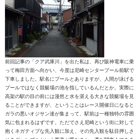
前回記事の「クア武庫川」を出た私は、再び阪神電車に乗
って梅田方面へ向かい、今度は尼崎センタープール前駅で
下車しました。駅名にプールとありますが、人間が泳げる
プールではなく競艇場の池を指しているんだとか。実際に
高架の駅の目の前には漫然と水を湛える大きな競艇場を見
ることができますが、ということはレース開催日になると
ガラの悪いオジサン達が集まって、駅前は一種独特の雰囲
気に包まれるはずです。ただでさえ尼崎という街に対して
抱くネガティブな先入観に加え、その先入観を駄目押しさ