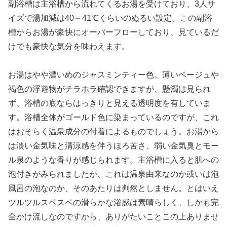
副浴槽は主浴槽から流れてくるお湯を受けており、3人サ
イズで湯加減は40～41℃くらいのぬるい設定。この副浴
槽からお湯が豪快にオーバーフローしており、見ているだ
けでも豪快な気分を味わえます。
お湯はやや濃いめのジャスミンティー色。薄いベージュや
褐色の浮遊物がチラホラ確認できますが、懸濁は見られ
ず、浴槽の底ならはっきりと見える透明度を有していま
す。浴槽全体がゴールド色に染まっているのですが、これ
はおそらく温泉成分の付着によるものでしょう。お湯から
は淡い金気味と清涼感を伴うほろ苦さ、弱い金気臭とモー
ル泉のような香りが感じられます。主浴槽に入ると肌への
泡付きがみられましたが、これは温泉由来なのか或いは泡
風呂の泡なのか、そのあたりは判然としません。とはいえ
ツルツルスベスベの滑らかな浴感は素晴らしく、しかも完
全かけ流しなのですから、ありがたいことこの上ありませ