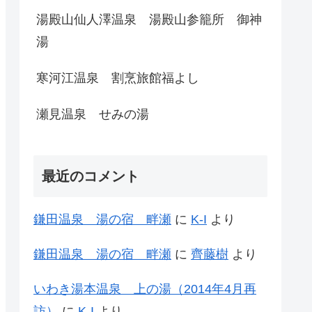
湯殿山仙人澤温泉 湯殿山参籠所 御神
湯
寒河江温泉 割烹旅館福よし
瀬見温泉 せみの湯
最近のコメント
鎌田温泉 湯の宿 畔瀬
に
K-I
より
鎌田温泉 湯の宿 畔瀬
に
齊藤樹
より
いわき湯本温泉 上の湯（2014年4月再
訪）
に
K-I
より