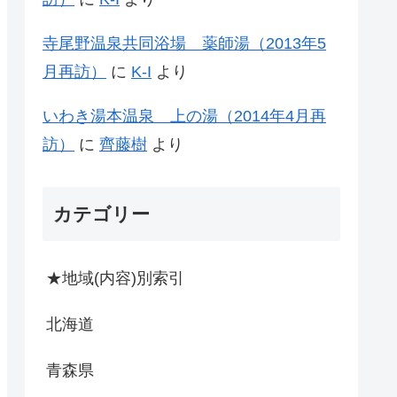
寺尾野温泉共同浴場 薬師湯（2013年5
月再訪）
に
K-I
より
いわき湯本温泉 上の湯（2014年4月再
訪）
に
齊藤樹
より
カテゴリー
★地域(内容)別索引
北海道
青森県