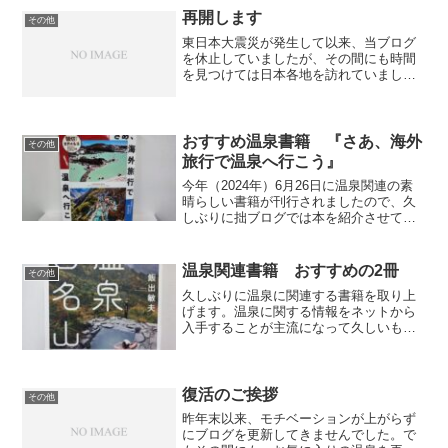
年日本で公開された映画の...
再開します
その他
東日本大震災が発生して以来、当ブログ
を休止していましたが、その間にも時間
を見つけては日本各地を訪れていまし
た。しかし自粛ムードのためか各地とも
経済活動が落ち込んでおり、なかんずく
観光業は惨憺たる状況です。被災者を思
って贅沢を慎むのも大切です...
おすすめ温泉書籍 『さあ、海外
その他
旅行で温泉へ行こう』
今年（2024年）6月26日に温泉関連の素
晴らしい書籍が刊行されましたので、久
しぶりに拙ブログでは本を紹介させてい
ただきます。鈴木浩大さんのご著書『さ
あ、海外旅行で温泉へ行こう 〜親切ガ
イド 世界の名湯50選〜 (ビジュアルガイ
温泉関連書籍 おすすめの2冊
その他
ド)』です。...
久しぶりに温泉に関連する書籍を取り上
げます。温泉に関する情報をネットから
入手することが主流になって久しいもの
ですが、とはいえ今でも書籍は重要な情
報源です。玉石混淆のネット情報と違
い、情報が整理されている、わかりやす
くまとめられて編集されてい...
復活のご挨拶
その他
昨年末以来、モチベーションが上がらず
にブログを更新してきませんでした。で