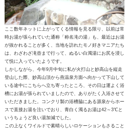
ここ数年ネットに上がってくる情報を見る限り、以前は常
時お湯が張られていた通称「称名滝の湯」も、最近はお湯
が抜かれることが多く、当地を訪れたモノ好きマニアたち
は、わざわざ滝壺まで行って、ぬるい白濁湯にお尻を浸し
て悦に入っていたようです。
しかしながら、今年9月中旬に私が火打山と妙高山を縦走
登山した際、妙高山頂から燕温泉方面へ向かって下山して
いる途中にこちらへ立ち寄ったところ、その日は運よく浴
槽にお湯が張られていましたので、ありがたく入浴させて
いただきました。コンクリ製の浴槽脇にある源泉からホー
スで直接お湯を注いでおり、青白く濁るお湯は42～3℃と
いうちょうど良い湯加減でした。
この上なくワイルドで素晴らしいロケーションもさること