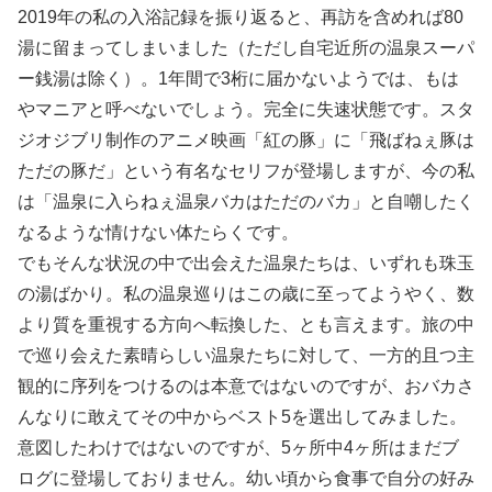
2019年の私の入浴記録を振り返ると、再訪を含めれば80
湯に留まってしまいました（ただし自宅近所の温泉スーパ
ー銭湯は除く）。1年間で3桁に届かないようでは、もは
やマニアと呼べないでしょう。完全に失速状態です。スタ
ジオジブリ制作のアニメ映画「紅の豚」に「飛ばねぇ豚は
ただの豚だ」という有名なセリフが登場しますが、今の私
は「温泉に入らねぇ温泉バカはただのバカ」と自嘲したく
なるような情けない体たらくです。
でもそんな状況の中で出会えた温泉たちは、いずれも珠玉
の湯ばかり。私の温泉巡りはこの歳に至ってようやく、数
より質を重視する方向へ転換した、とも言えます。旅の中
で巡り会えた素晴らしい温泉たちに対して、一方的且つ主
観的に序列をつけるのは本意ではないのですが、おバカさ
んなりに敢えてその中からベスト5を選出してみました。
意図したわけではないのですが、5ヶ所中4ヶ所はまだブ
ログに登場しておりません。幼い頃から食事で自分の好み