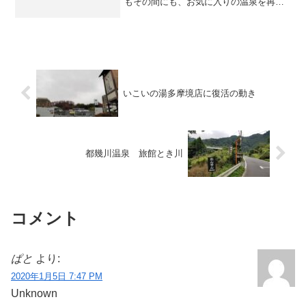
もその間にも、お気に入りの温泉を再訪
したり、新たなところを開拓したりと、
温泉巡りは止むことなく続けてきまし
た。ネタも十分溜まったどころか、溜ま
りすぎて腐敗しそうなので、...
いこいの湯多摩境店に復活の動き
都幾川温泉 旅館とき川
コメント
ぱと
より:
2020年1月5日 7:47 PM
Unknown