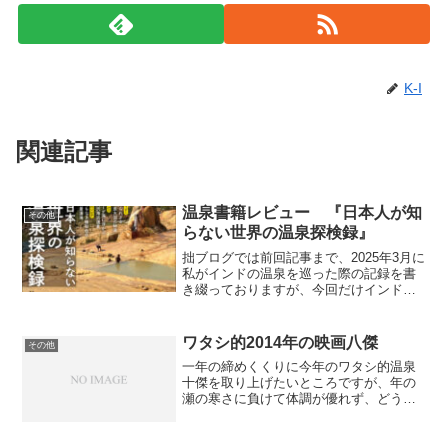
K-I
関連記事
温泉書籍レビュー 『日本人が知
その他
らない世界の温泉探検録』
拙ブログでは前回記事まで、2025年3月に
私がインドの温泉を巡った際の記録を書
き綴っておりますが、今回だけインドか
ら離れて、面白い新刊書籍をご紹介致し
ます。2025年11月13日に従来の温泉関連
本とは一線を画す異色の温泉本『日本人
ワタシ的2014年の映画八傑
その他
が知らない...
一年の締めくくりに今年のワタシ的温泉
十傑を取り上げたいところですが、年の
瀬の寒さに負けて体調が優れず、どうし
ても温泉を語る気分になれませんので、
温泉ネタは明日にまわすとして、その前
に唐突ながらたまには趣向を変えて、今