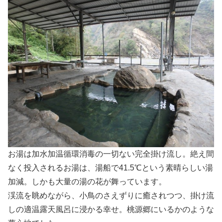
お湯は加水加温循環消毒の一切ない完全掛け流し。絶え間
なく投入されるお湯は、湯船で41.5℃という素晴らしい湯
加減。しかも大量の湯の花が舞っています。
渓流を眺めながら、小鳥のさえずりに癒されつつ、掛け流
しの適温露天風呂に浸かる幸せ。桃源郷にいるかのような