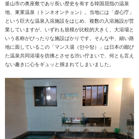
釜山市の奥座敷であり長い歴史を有する韓国屈指の温泉
地、東莱温泉（トンネオンチョン）。当地には「虚心庁」
という巨大な温泉入浴施設をはじめ、複数の入浴施設が営
業していますが、いずれも規模が比較的大きく、大浴場と
いう名称がぴったりな施設ばかりです。そんな中、細い路
地に面しているこの「マンス湯（만수탕）」は日本の鄙び
た温泉共同浴場を彷彿とさせる渋い佇まいで、何とも言え
ない趣きに心をギュッと掴まれてしまいました。