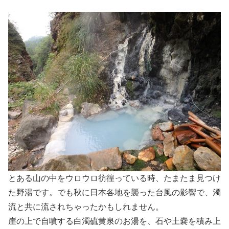
とある山の中をウロウロ彷徨っている時、たまたま見つけ
た野湯です。でも秋に日本各地を襲った台風の影響で、濁
流と共に流されちゃったかもしれません。
崖の上で自噴する白濁硫黄泉のお湯を、石や土嚢を積み上