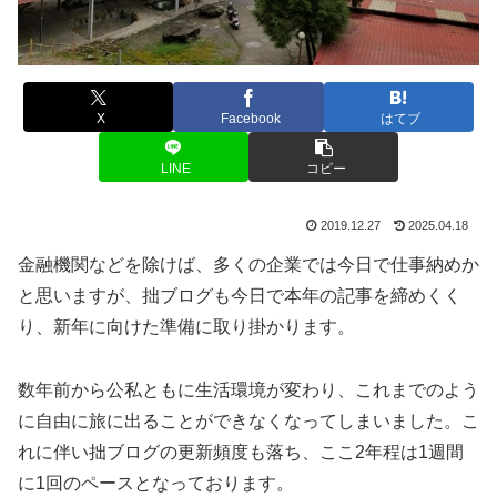
X
Facebook
はてブ
LINE
コピー
2019.12.27
2025.04.18
金融機関などを除けば、多くの企業では今日で仕事納めか
と思いますが、拙ブログも今日で本年の記事を締めくく
り、新年に向けた準備に取り掛かります。
数年前から公私ともに生活環境が変わり、これまでのよう
に自由に旅に出ることができなくなってしまいました。こ
れに伴い拙ブログの更新頻度も落ち、ここ2年程は1週間
に1回のペースとなっております。