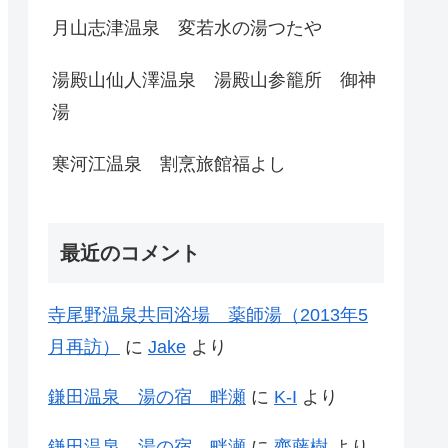
月山志津温泉 変若水の湯つたや
湯殿山仙人澤温泉 湯殿山参籠所 御神
湯
寒河江温泉 割烹旅館福よし
最近のコメント
寺尾野温泉共同浴場 薬師湯（2013年5
月再訪）
に
Jake
より
鎌田温泉 湯の宿 畔瀬
に
K-I
より
鎌田温泉 湯の宿 畔瀬
に
齊藤樹
より