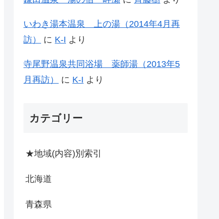
いわき湯本温泉 上の湯（2014年4月再
訪）
に
K-I
より
寺尾野温泉共同浴場 薬師湯（2013年5
月再訪）
に
K-I
より
カテゴリー
★地域(内容)別索引
北海道
青森県