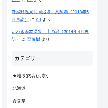
寺尾野温泉共同浴場 薬師湯（2013年5
月再訪）
に
K-I
より
いわき湯本温泉 上の湯（2014年4月再
訪）
に
齊藤樹
より
カテゴリー
★地域(内容)別索引
北海道
青森県