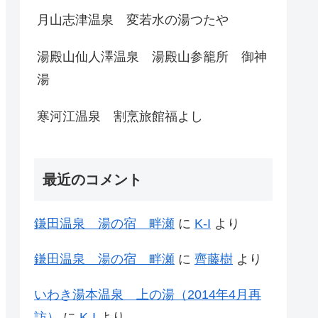
月山志津温泉 変若水の湯つたや
湯殿山仙人澤温泉 湯殿山参籠所 御神
湯
寒河江温泉 割烹旅館福よし
最近のコメント
鎌田温泉 湯の宿 畔瀬
に
K-I
より
鎌田温泉 湯の宿 畔瀬
に
齊藤樹
より
いわき湯本温泉 上の湯（2014年4月再
訪）
に
K-I
より