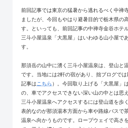
前回記事では東京の猛暑から逃れるべく中禅
ましたが、今回もやはり避暑目的で栃木県の
す。といっても、前回記事の中禅寺金谷ホテ
三斗小屋温泉「大黒屋」はいわゆる山小屋で
す。
那須岳の山中に湧く三斗小屋温泉は、登山と
です。当地には2軒の宿があり、拙ブログで
記事は
こちら
）。今回取り上げる「大黒屋」
の、車でアクセスできない深い山の中とは思
三斗小屋温泉へアクセスするには登山道を歩
表的なのが那須湯本方面から車や路線バスで
温泉へ向かうものです。ロープウェイで高さ