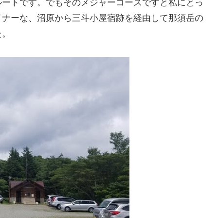
ルートです。でもそのメジャーコースですと私にとっ
イナーな、沼原から三斗小屋宿跡を経由して那須岳の
た。