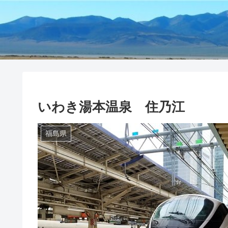
いわき湯本温泉 住乃江
福島県