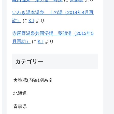
いわき湯本温泉 上の湯（2014年4月再
訪）
に
K-I
より
寺尾野温泉共同浴場 薬師湯（2013年5
月再訪）
に
K-I
より
カテゴリー
★地域(内容)別索引
北海道
青森県