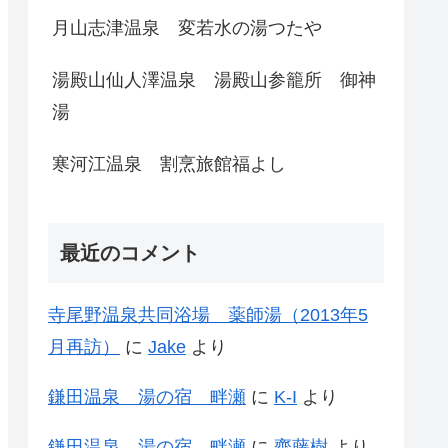
月山志津温泉 変若水の湯つたや
湯殿山仙人澤温泉 湯殿山参籠所 御神
湯
寒河江温泉 割烹旅館福よし
最近のコメント
寺尾野温泉共同浴場 薬師湯（2013年5
月再訪）
に
Jake
より
鎌田温泉 湯の宿 畔瀬
に
K-I
より
鎌田温泉 湯の宿 畔瀬
に
齊藤樹
より