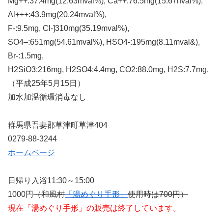
Mg++:37.4mg(12.63mval%), Ca++:76.5mg(15.67nval%),
Al+++:43.9mg(20.24mval%),
F-:9.5mg, Cl-]310mg(35.19mval%),
SO4–:651mg(54.61mval%), HSO4-:195mg(8.11mval&),
Br-:1.5mg,
H2SiO3:216mg, H2SO4:4.4mg, CO2:88.0mg, H2S:7.7mg,
（平成25年5月15日）
加水加温循環消毒なし
群馬県吾妻郡草津町草津404
0279-88-3244
ホームページ
日帰り入浴11:30～15:00
1000円
（和風村
「湯めぐり手形」
使用時は700円）
現在「湯めぐり手形」の販売は終了しています。