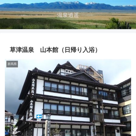
温泉逍遥
草津温泉 山本館（日帰り入浴）
群馬県