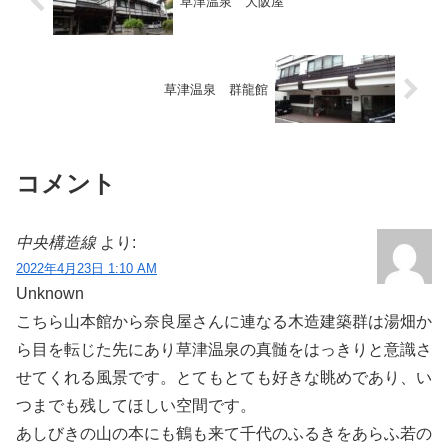
草津温泉 大阪屋
草津温泉 群龍館
コメント
中央構造線
より:
2022年4月23日 1:10 AM
Unknown
こちら山本館から奈良屋さんに連なる木造建築群は湯畑か
ら目を転じた先にあり草津温泉の真髄をはっきりと意識さ
せてくれる風景です。とてもとても好きな眺めであり、い
つまでも残してほしい空間です。
あしびきの山の本にも鶴も来て千代のふるきをあらふ若の