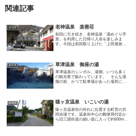
関連記事
老神温泉 楽善荘
群馬県
前回に引き続き、老神温泉「湯めぐり手
形」を利用した日帰り入浴を楽しみま
す。今回は前回取り上げた「上田屋旅
館」に隣接している「楽善荘」です。老
神に多い中小規模の古い旅館でして、玄
関へのアプローチに沿って、懐かしい佇
まいのお土産屋さんが昭和の観...
草津温泉 御座の湯
群馬県
草津温泉のシンボル、湯畑。いつも多く
の観光客で賑わっています。 そんな湯
畑の前、かつて駐車場があった場所に
2013年オープンした日帰り入浴施設が
「御座の湯」。オープンから5年近くが経
ち、いまや草津の新たなランドマークと
して威風堂々たる存在感...
猿ヶ京温泉 いこいの湯
群馬県
猿ヶ京温泉街の外れに位置する町営の共
同浴場です。温泉街中心の郵便局付近か
ら旧三国街道の細い道に入って約600m西
進すると、民家や民宿が混在する在地の
中に看板が立っているので、そこを左に
曲がればすぐ。旧街道よりちょっと奥ま