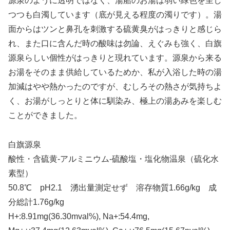
源泉のように透明ではなく、湯船のお湯は弱い緑色を呈し
つつも白濁しています（底が見える程度の濁りです）。湯
面からはツンと鼻孔を刺激する硫黄臭がはっきりと感じら
れ、また口に含んだ時の酸味は勿論、えぐみも強く、白旗
源泉らしい個性がはっきりと現れています。源泉から来る
お湯をそのまま供給しているためか、私が入浴した時の湯
加減はやや熱かったのですが、むしろその熱さが気持ちよ
く、お湯がしっとりと体に馴染み、極上の湯あみを楽しむ
ことができました。
白旗源泉
酸性・含硫黄-アルミニウム-硫酸塩・塩化物温泉（硫化水
素型）
50.8℃ pH2.1 湧出量測定せず 溶存物質1.66g/kg 成
分総計1.76g/kg
H+:8.91mg(36.30mval%), Na+:54.4mg,