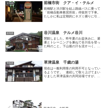
って建っており、温泉...
前橋市街 クア・イ・テルメ
群馬県
前橋駅と渋川駅を結ぶ路線バスに乗って
「前橋自動車教習所前」停留所で下車。
たしかに私は定期的にネズミ捕りに引っ
かかって青い切符を切られていますが、
別に今回は悔い改めて教習を受けようっ
て話じゃありません。アブラ臭の強い温
泉に入りたくてこちらへや...
谷川温泉 テルメ谷川
群馬県
閉館しました。昨年夏のお盆休みに、避
暑とトレーニングを兼ねて谷川岳を登っ
た時のこと。下山後の汗を流すべく、谷
川温泉の有名日帰り入浴施設「テルメ谷
川」へ立ち寄りました。このエリアで営
業している日帰り温泉施設の中では、比
較的古参の部類に入るので...
草津温泉 千歳の湯
群馬県
現在は一般利用客の利用不可となってい
るようです。 連続して取り上げてまい
りました草津温泉の共同浴場ですが、今
回の「千歳の湯」でひとまず区切りをつ
けることにします。皆様御存知のように
草津温泉の共同浴場は19ありますから、
まだ拙者ブログに載せて...