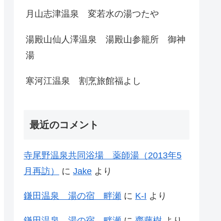
月山志津温泉 変若水の湯つたや
湯殿山仙人澤温泉 湯殿山参籠所 御神
湯
寒河江温泉 割烹旅館福よし
最近のコメント
寺尾野温泉共同浴場 薬師湯（2013年5
月再訪）
に
Jake
より
鎌田温泉 湯の宿 畔瀬
に
K-I
より
鎌田温泉 湯の宿 畔瀬
に
齊藤樹
より