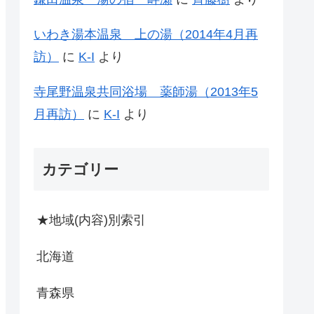
いわき湯本温泉 上の湯（2014年4月再
訪）
に
K-I
より
寺尾野温泉共同浴場 薬師湯（2013年5
月再訪）
に
K-I
より
カテゴリー
★地域(内容)別索引
北海道
青森県