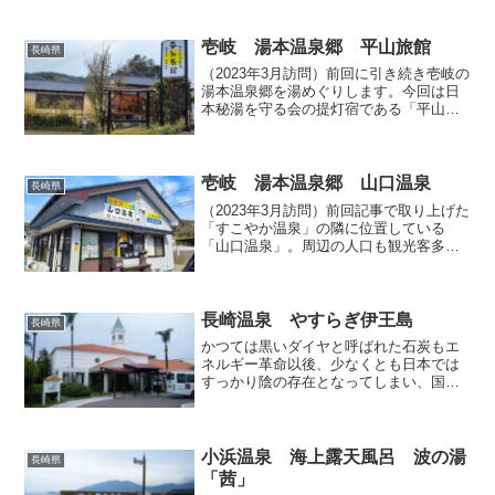
壱岐 湯本温泉郷 平山旅館
長崎県
（2023年3月訪問）前回に引き続き壱岐の
湯本温泉郷を湯めぐりします。今回は日
本秘湯を守る会の提灯宿である「平山旅
館」を訪ねて日帰り入浴させていただき
ます。さすが立派な旅館だけあって、純
和風のお宿はとっても綺麗ですし、スタ
ッフの方の対応も実...
壱岐 湯本温泉郷 山口温泉
長崎県
（2023年3月訪問）前回記事で取り上げた
「すこやか温泉」の隣に位置している
「山口温泉」。周辺の人口も観光客多い
わけではないにもかかわらず、温泉街中
心部から北へちょっと離れたこのエリア
では2軒の温泉施設が隣り合って営業して
おり、一見の他所者...
長崎温泉 やすらぎ伊王島
長崎県
かつては黒いダイヤと呼ばれた石炭もエ
ネルギー革命以後、少なくとも日本では
すっかり陰の存在となってしまい、国内
に数多く存在した炭鉱も釧路コールマイ
ンを除けば全て閉山されてしまいまし
た。かつて炭鉱町として栄えたところは
悉く閉山後の斜陽にあえぎ苦...
小浜温泉 海上露天風呂 波の湯
長崎県
「茜」