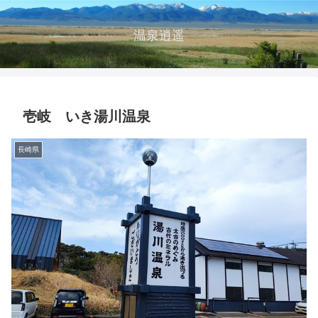
温泉逍遥
壱岐 いき湯川温泉
長崎県