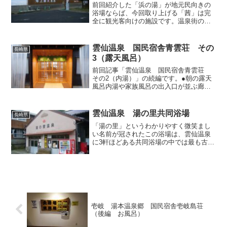
前回紹介した「浜の湯」が地元民向きの
浴場ならば、今回取り上げる「茜」は完
全に観光客向けの施設です。温泉街の中
心に近い海岸縁、国道57号と251号が分岐
する「雲仙西登山口」交差点を海の方向
へ曲がり、すぐに突き当たる防波堤のと
雲仙温泉 国民宿舎青雲荘 その
長崎県
ころに設けられてい...
3（露天風呂）
前回記事「雲仙温泉 国民宿舎青雲荘
その2（内湯）」の続編です。●朝の露天
風呂内湯や家族風呂の出入口が並ぶ廊下
の突き当たりが露天風呂。前回記事で申
し上げましたように、露天風呂は別棟で
すが、本棟のすぐそばに隣接しており廊
雲仙温泉 湯の里共同浴場
長崎県
下で接続されていますか...
「湯の里」というわかりやすく微笑まし
い名前が冠されたこの浴場は、雲仙温泉
に3軒ほどある共同浴場の中では最も古い
共同浴場らしく、温泉街からちょっと奥
まったわかりにくい場所に立地している
地元のためのお風呂。その立地ゆえに私
は辿りつくまで迷ってし...
壱岐 湯本温泉郷 国民宿舎壱岐島荘
（後編 お風呂）