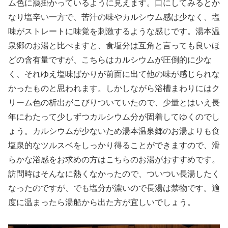
ム色に靄掛かっているように見えます。口にしてみるとか
なり塩辛い一方で、苦汁の味やカルシウム感は少なく、塩
味がストレートに味覚を刺激するような感じです。湯本温
泉郷のお湯と比べますと、食塩分は互角と言っても良いほ
どの含有量ですが、こちらはカルシウムが圧倒的に少な
く、それゆえ塩味ばかりが前面に出て他の味が感じられな
かったものと思われます。しかしながら浴槽まわりにはク
リーム色の析出がこびりついていたので、少量とはいえ長
年にわたって少しずつカルシウム分が固着してゆくのでし
ょう。カルシウムが少ないため湯本温泉郷のお湯よりも食
塩泉的なツルスベをしっかり得ることができますので、滑
らかな浴感をお求めの方はこちらのお湯がおすすめです。
訪問時はそんなに熱くなかったので、ついつい長湯したく
なったのですが、でも塩分が濃いので長湯は禁物です。適
度に温まったら湯船から出た方が宜しいでしょう。