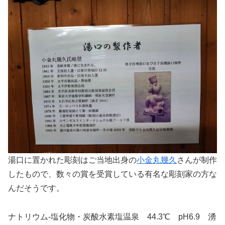
湯口に置かれた彫刻はご当地出身の
小金丸幾久
さんが制作
したもので、数々の賞を受賞している有名な彫刻家の方な
んだそうです。
ナトリウム-塩化物・炭酸水素塩温泉 44.3℃ pH6.9 湧