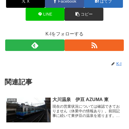
X
Facebook
はてブ
LINE
コピー
K-Iをフォローする
K-I
関連記事
大川温泉 伊豆 AZUMA 東
静岡県
現在の営業状況については確認できてお
りません（休業中の情報あり）。前回記
事に続いて東伊豆の温泉を巡ります。伊
豆急の普通列車に乗り、伊豆大川駅で下
車。休日だというのに、この駅で降りた