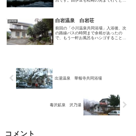
呂です。西伊豆も松崎の先まで行くと断
崖絶壁が続いて人家も途絶えがちにな
り、東伊豆ではよく見られる観光客もこ
ちらではまばらで、夏のシーズンを除け
ば週末でも静かな環境で自然...
白岩温泉 白岩荘
静岡県
前回の「小川温泉共同浴場」入浴後、次
の路線バスの時間まで余裕があったの
で、もう一軒お風呂をハシゴすることに
しました。候補として挙げていた小川橋
右岸の某民宿を訪れてみると「廃業した
ので入浴ＮＧ」との悲しい答えが返って
きたので、茫然としながらあ...
出湯温泉 華報寺共同浴場
毒沢鉱泉 沢乃湯
コメント