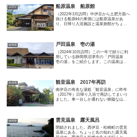
のは私を含め5人程度。しかも風貌から察
するに地元の方ばかり。...
船原温泉 船原館
静岡県
（2022年3月訪問）中伊豆から土肥方面へ
抜ける船原峠の東側には船原温泉があ
り、日帰り入浴施設と温泉旅館がちょっ
と離れた位置でそれぞれお客さんを迎え
入れています。今回は温泉旅館「船原
館」で日帰り入浴させていただきまし
た。帳場にて声をかけて入...
戸田温泉 壱の湯
静岡県
（2024年10月訪問）この一年で頻りに利
用している静岡県沼津市の「戸田温泉
壱の湯」をご紹介します。この温泉は私
が学生時代だった20年以上前に1～2回利
用したきり、しばらく利用する機会が無
かったのですが、どういう風の吹き回し
か、ここ最近私...
観音温泉 2017年再訪
静岡県
南伊豆の有名な湯処「観音温泉」に昨年
（2017年）日帰り入浴で再訪してまいり
ました。車一台しか通れない狭隘な山道
を登って行った先で突如視界が開けま
す。そして、その広大な敷地には宿泊棟
や浴場棟、そして飲む温泉をパッケージ
する工場など、山の中と...
雲見温泉 露天風呂
静岡県
閉鎖されました。西伊豆・松崎町の雲見
温泉にある、ちょっと名の知れた露天風