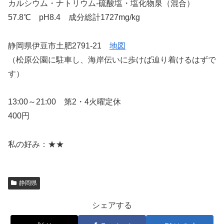
カルシウム・ナトリウム-硫酸塩・塩化物泉（混合）
57.8℃ pH8.4 成分総計1727mg/kg
静岡県伊豆市土肥2791-21
地図
（松原公園に駐車し、海岸伝いに歩けば辿り着けるはずで
す）
13:00～21:00 第2・4火曜定休
400円
私の好み：★★
静岡県
シェアする