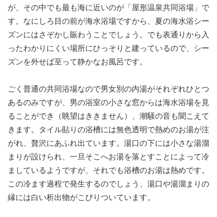
が、その中でも最も海に近いのが「屋形温泉共同浴場」で
す。なにしろ目の前が海水浴場ですから、夏の海水浴シー
ズンにはさぞかし賑わうことでしょう。でも表通りから入
ったわかりにくい場所にひっそりと建っているので、シー
ズンを外せば至って静かなお風呂です。
ごく普通の共同浴場なので男女別の内湯がそれぞれひとつ
あるのみですが、男の浴室の小さな窓からは海水浴場を見
ることができ（眺望はききません）、潮騒の音も聞こえて
きます。タイル貼りの浴槽には無色透明で熱めのお湯が注
がれ、贅沢にあふれ出ています。湯口の下には小さな湯溜
まりが設けられ、一旦そこへお湯を落とすことによって冷
ましているようですが、それでも浴槽のお湯は熱めです。
この冷ます過程で発生するのでしょう、湯口や湯溜まりの
縁には白い析出物がこびりついています。