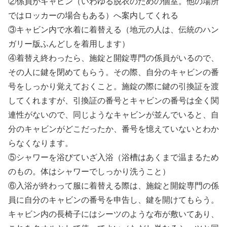
②係員がキャビン（いわゆる脱衣のための個室。他の場所
ではロッカーの場合もある）へ案内してくれる
③キャビン内で水着に着替える（地元の人は、伝統のハン
ガリー版ふんどしを着用します）
④着替え終わったら、施錠と開錠専門の係員がいるので、
その人に鍵を閉めてもらう。その際、自分のキャビンの番
号をしっかり覚えておくこと。施錠の際に鍵の引換証を渡
してくれますが、引換証の番号とキャビンの番号は全く関
連性がないので、同じようなキャビンが並んでいると、自
分のキャビンがどこだったか、番号を憶えていないとわか
らなくなります。
⑤シャワーを浴びていざ入浴（浴槽はあくまで温まるため
のもの。体はシャワーでしっかり洗うこと）
⑥入浴が終わって服に着替える際は、施錠と開錠専門の係
員に自分のキャビンの番号を申告し、鍵を開けてもらう。
キャビン内の長椅子にはシーツのような布が敷いてあり、