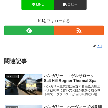
LINE
コピー
K-Iをフォローする
K-I
関連記事
ハンガリー エゲルサローク
ハンガリー
Salt Hill Rogner Thermal Spa
ハンガリー北東部に位置する高原の町エ
ゲルは街中に古い文化財が数多く残る城
下町で、ブダペストから比較的近い場所
にあるため、いつも多くの観光客で賑わ
っています。このエゲルから西方へ約7キ
ロバスに揺られたところにあるのが温泉
ハンガリー ヘーヴィーズ温泉湖
ハンガリー