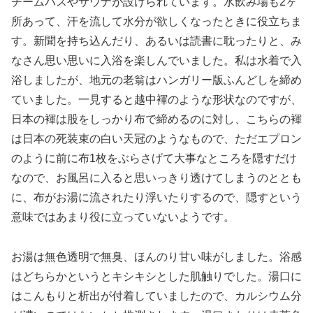
チームバスやサウナが設けられています。水飲み場も2ヶ
所あって、汗を流して水分が欲しくなったときに役立ちま
す。新聞を持ち込んだり、あるいは読書に耽ったりと、み
なさん思い思いに入浴を楽しんでいました。私は水着で入
浴しましたが、地元の老翁はハンガリー版ふんどしを締め
ていました。一見すると越中褌のような形状なのですが、
日本の褌は股をしっかり布で締めるのに対し、こちらの褌
は日本の死装束の白い天冠のようなもので、ただエプロン
のように前に布1枚をぶらさげて大事なところを隠すだけ
なので、お風呂に入ると思いっきり透けてしまうのととも
に、布がお湯に流されたり浮いたりするので、隠すという
意味ではあまり役に立っていないようです。
お湯は無色透明で無臭、ほんのり甘い味がしました。浴感
はどちらかというとキシキシとした肌触りでした。湯口に
はこんもりと析出が付着していましたので、カルシウム分