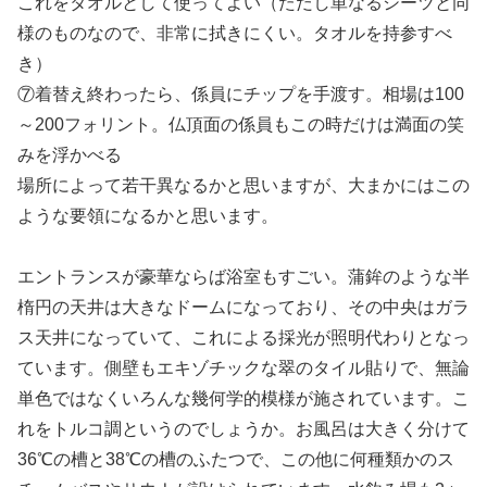
これをタオルとして使ってよい（ただし単なるシーツと同
様のものなので、非常に拭きにくい。タオルを持参すべ
き）
⑦着替え終わったら、係員にチップを手渡す。相場は100
～200フォリント。仏頂面の係員もこの時だけは満面の笑
みを浮かべる
場所によって若干異なるかと思いますが、大まかにはこの
ような要領になるかと思います。
エントランスが豪華ならば浴室もすごい。蒲鉾のような半
楕円の天井は大きなドームになっており、その中央はガラ
ス天井になっていて、これによる採光が照明代わりとなっ
ています。側壁もエキゾチックな翠のタイル貼りで、無論
単色ではなくいろんな幾何学的模様が施されています。こ
れをトルコ調というのでしょうか。お風呂は大きく分けて
36℃の槽と38℃の槽のふたつで、この他に何種類かのス