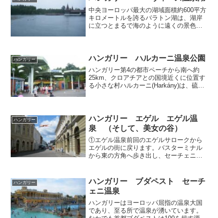
地エゲルサロークで、ト...
中央ヨーロッパ最大の湖域面積約600平方
キロメートルを誇るバラトン湖は、湖岸
に立つとまるで海のように遠くの景色が
霞んで見えるほどで、海のない内陸国ハ
ンガリーにとってはまさに海同然であっ
て、夏になると国内は勿論欧州各地から
湖水浴をたのしむべく...
ハンガリー ハルカーニ温泉公園
ハンガリー
ハンガリー第4の都市ペーチから南へ約
25km、クロアチアとの国境近くに位置す
る小さな村ハルカーニ(Harkány)は、硫黄
のお湯が湧き出でる温泉リゾート地で
す。スパリゾートとして観光客が訪れる
のは勿論のこと、湯治療養を目的とした
長期滞在者が...
ハンガリー エゲル エゲル温
ハンガリー
泉 （そして、美女の谷）
①エゲル温泉前回のエゲルサロークから
エゲルの街に戻ります。バスターミナル
から東の方角へ歩き出し、セーチェニ・
イシュトヴァーン通りを横切り、街の中
心部であるドボー・イシュトヴァーン広
場に出ると、目の前の丘には13世紀に建
ハンガリー ブダペスト セーチ
ハンガリー
てられたエゲル城が聳え...
ェニ温泉
ハンガリーはヨーロッパ屈指の温泉大国
であり、至る所で温泉が湧いています。