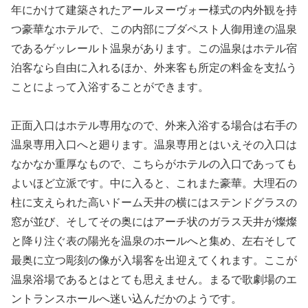
年にかけて建築されたアールヌーヴォー様式の内外観を持
つ豪華なホテルで、この内部にブダペスト人御用達の温泉
であるゲッレールト温泉があります。この温泉はホテル宿
泊客なら自由に入れるほか、外来客も所定の料金を支払う
ことによって入浴することができます。
正面入口はホテル専用なので、外来入浴する場合は右手の
温泉専用入口へと廻ります。温泉専用とはいえその入口は
なかなか重厚なもので、こちらがホテルの入口であっても
よいほど立派です。中に入ると、これまた豪華。大理石の
柱に支えられた高いドーム天井の横にはステンドグラスの
窓が並び、そしてその奥にはアーチ状のガラス天井が燦燦
と降り注ぐ表の陽光を温泉のホールへと集め、左右そして
最奥に立つ彫刻の像が入場客を出迎えてくれます。ここが
温泉浴場であるとはとても思えません。まるで歌劇場のエ
ントランスホールへ迷い込んだかのようです。