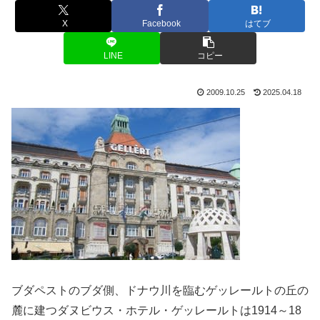
X
Facebook
はてブ
LINE
コピー
2009.10.25
2025.04.18
ブダペストのブダ側、ドナウ川を臨むゲッレールトの丘の
麓に建つダヌビウス・ホテル・ゲッレールトは1914～18