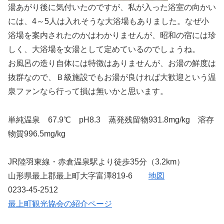
湯あがり後に気付いたのですが、私が入った浴室の向かい
には、4～5人は入れそうな大浴場もありました。なぜ小
浴場を案内されたのかはわかりませんが、昭和の宿には珍
しく、大浴場を女湯として定めているのでしょうね。
お風呂の造り自体には特徴はありませんが、お湯の鮮度は
抜群なので、Ｂ級施設でもお湯が良ければ大歓迎という温
泉ファンなら行って損は無いかと思います。
単純温泉 67.9℃ pH8.3 蒸発残留物931.8mg/kg 溶存
物質996.5mg/kg
JR陸羽東線・赤倉温泉駅より徒歩35分（3.2km）
山形県最上郡最上町大字富澤819-6
地図
0233-45-2512
最上町観光協会の紹介ページ