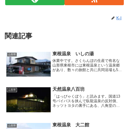
K-I
関連記事
東根温泉 いしの湯
山形県
休業中です。さくらんぼの生産で有名な
山形県東根市には東根温泉という温泉郷
があり、数々の旅館と共に共同浴場も5ヶ
所ほど点在しています。いずれも周囲の
住宅に紛れるように佇んでいるので、注
意して看板を見落とさないようにしない
とその存在に気づかない...
天然温泉八百坊
山形県
「はっぴゃくぼう」と読みます。国道13
号バイパスを挟んで臥龍温泉の反対側、
ネッツトヨタの裏手にある、八角堂の湯
屋が目立つ入浴施設。雪が降りしきる当
日、付近の道路の側溝のあちこちからは
盛んに湯気が上がっていましたが、おそ
らくはここの排湯が流れ...
東根温泉 大二館
山形県