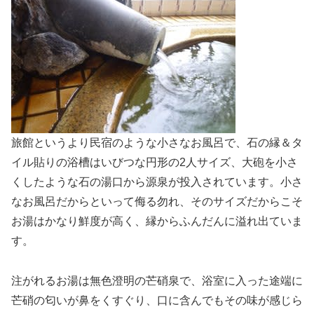
旅館というより民宿のような小さなお風呂で、石の縁＆タ
イル貼りの浴槽はいびつな円形の2人サイズ、大砲を小さ
くしたような石の湯口から源泉が投入されています。小さ
なお風呂だからといって侮る勿れ、そのサイズだからこそ
お湯はかなり鮮度が高く、縁からふんだんに溢れ出ていま
す。
注がれるお湯は無色澄明の芒硝泉で、浴室に入った途端に
芒硝の匂いが鼻をくすぐり、口に含んでもその味が感じら