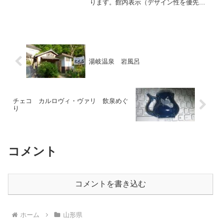
ります。館内表示（デザイン性を優先し
ているため少々見難い感あり）に従って
通路や階段を歩いてゆき、浴場棟へと向
かいましょう。敷地の隅の方にある浴場
棟はドーム状の建物で、宿...
湯岐温泉 岩風呂
チェコ カルロヴィ・ヴァリ 飲泉めぐ
り
コメント
コメントを書き込む
ホーム
山形県