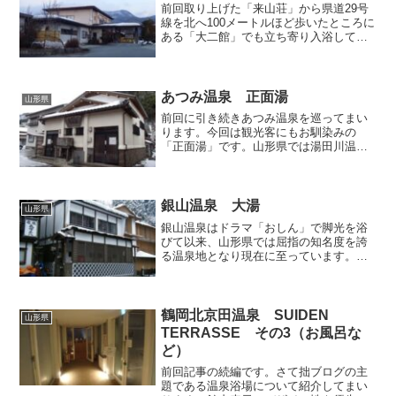
前回取り上げた「来山荘」から県道29号
線を北へ100メートルほど歩いたところに
ある「大二館」でも立ち寄り入浴してま
いりました。広い駐車場を擁する平屋の
純和風旅館で、うなぎ料理がご自慢なん
だそうです。 表では日帰り入浴に関し
て特に案内されてい...
あつみ温泉 正面湯
山形県
前回に引き続きあつみ温泉を巡ってまい
ります。今回は観光客にもお馴染みの
「正面湯」です。山形県では湯田川温泉
にも同じ名称の共同浴場がありますが、
「正面湯」という名前は庄内地方におい
てその地の中心的な公衆浴場を意味する
独特の表現なのかもしれませ...
銀山温泉 大湯
山形県
銀山温泉はドラマ「おしん」で脚光を浴
びて以来、山形県では屈指の知名度を誇
る温泉地となり現在に至っています。Ｖ
字の狭い谷底を流れる銀山川の両岸に沿
って、大正から昭和初期に建てられた和
洋折衷の旅館が軒を並べ、それぞれが三
層四層といった多層建築で...
鶴岡北京田温泉 SUIDEN
山形県
TERRASSE その3（お風呂な
ど）
前回記事の続編です。さて拙ブログの主
題である温泉浴場について紹介してまい