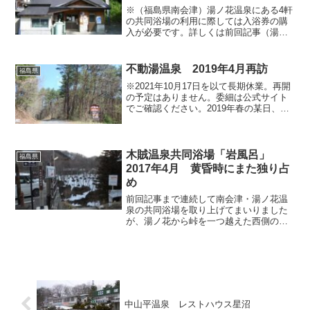
※（福島県南会津）湯ノ花温泉にある4軒
の共同浴場の利用に際しては入浴券の購
入が必要です。詳しくは前回記事（湯ノ
花温泉 共同浴場めぐり （その1 弘法
の湯・天神湯））を御覧ください。●湯端
の湯 湯ノ花集落の南東、湯の橋の前に
不動湯温泉 2019年4月再訪
福島県
位置する共同浴場。...
※2021年10月17日を以て長期休業。再開
の予定はありません。委細は公式サイト
でご確認ください。2019年春の某日、福
島県福島市郊外にある不動湯温泉へ向か
いました。土湯温泉街から細い山道を進
んでいった先にある不動湯温泉は、昔か
ら多くの人に...
木賊温泉共同浴場「岩風呂」
福島県
2017年4月 黄昏時にまた独り占
め
前回記事まで連続して南会津・湯ノ花温
泉の共同浴場を取り上げてまいりました
が、湯ノ花から峠を一つ越えた西側の谷
には木賊温泉がありますので、せっかく
当地まで来たからには足を伸ばしたいと
ころです。私は木賊温泉の河原にあるプ
リミティブな共同浴場「岩...
中山平温泉 レストハウス星沼