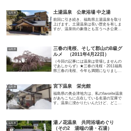
土湯温泉 公衆浴場 中之湯
福島県
前回に引き続き、福島県土湯温泉を取り
上げます。土湯温泉は長い歴史を有しま
すが、温泉街の象徴とも言うべき公衆浴
場は現在「中之湯」の1軒しかありません
（※）。その「中之湯」も数年前までは
四角くて小さい、見るからに地味なコン
クリの小屋でしたが、震...
三春の滝桜、そして郡山のB級グ
福島県
ルメ （2011年4月22日）
（今回の記事には温泉は登場しませんの
であしからず）★三春の滝桜・2011福島
県三春の滝桜、今年も満開になりました
よ。絢爛に咲き誇っています。 昨日
（22日）は曇り空でしたが、日中は雨が
降ることもなく、すごしやすい気温で、
宮下温泉 栄光館
福島県
のんびりお花見できま...
福島県の奥会津地方は、私のfavorite温泉
があちこちに点在している名湯の宝庫で
す。温泉に浸かりたいんだけど、どこに
すべきか判断がつかない時には、奥会津
を目指せば間違いありません。先日もそ
んな理由で雪の磐越道を疾走し、温泉を
ハシゴすべく只...
湯ノ花温泉 共同浴場めぐり
福島県
（その2 湯端の湯・石湯）