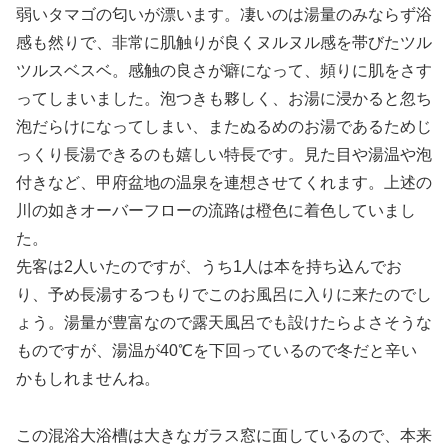
弱いタマゴの匂いが漂います。凄いのは湯量のみならず浴
感も然りで、非常に肌触りが良くヌルヌル感を帯びたツル
ツルスベスベ。感触の良さが癖になって、頻りに肌をさす
ってしまいました。泡つきも夥しく、お湯に浸かると忽ち
泡だらけになってしまい、またぬるめのお湯であるためじ
っくり長湯できるのも嬉しい特長です。見た目や湯温や泡
付きなど、甲府盆地の温泉を連想させてくれます。上述の
川の如きオーバーフローの流路は橙色に着色していまし
た。
先客は2人いたのですが、うち1人は本を持ち込んでお
り、予め長湯するつもりでこのお風呂に入りに来たのでし
ょう。湯量が豊富なので露天風呂でも設けたらよさそうな
ものですが、湯温が40℃を下回っているので冬だと辛い
かもしれませんね。
この混浴大浴槽は大きなガラス窓に面しているので、本来