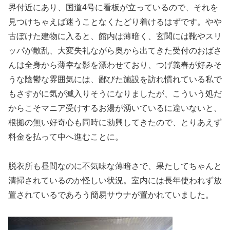
界付近にあり、国道4号に看板が立っているので、それを
見つけちゃえば迷うことなくたどり着けるはずです。やや
古ぼけた建物に入ると、館内は薄暗く、玄関には靴やスリ
ッパが散乱、大変失礼ながら奥から出てきた受付のおばさ
んは全身から薄幸な影を漂わせており、つげ義春が好みそ
うな陰鬱な雰囲気には、鄙びた施設を訪れ慣れている私で
もさすがに気が滅入りそうになりましたが、こういう処だ
からこそマニア受けするお湯が湧いているに違いないと、
根拠の無い好奇心も同時に勃興してきたので、とりあえず
料金を払って中へ進むことに。
脱衣所も昼間なのに不気味な薄暗さで、果たしてちゃんと
清掃されているのか怪しい状況。室内には長年使われず放
置されているであろう簡易サウナが置かれていました。