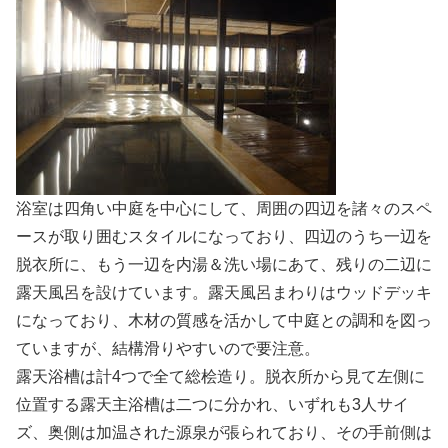
浴室は四角い中庭を中心にして、周囲の四辺を諸々のスペ
ースが取り囲むスタイルになっており、四辺のうち一辺を
脱衣所に、もう一辺を内湯＆洗い場にあて、残りの二辺に
露天風呂を設けています。露天風呂まわりはウッドデッキ
になっており、木材の質感を活かして中庭との調和を図っ
ていますが、結構滑りやすいので要注意。
露天浴槽は計4つで全て総桧造り。脱衣所から見て左側に
位置する露天主浴槽は二つに分かれ、いずれも3人サイ
ズ、奥側は加温された源泉が張られており、その手前側は