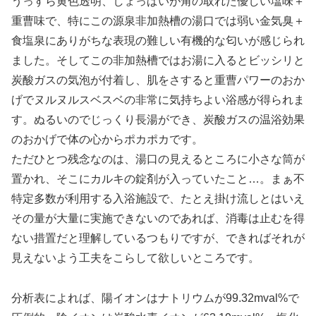
うっすら黄色透明、しょっぱいが角の取れた優しい塩味＋
重曹味で、特にこの源泉非加熱槽の湯口では弱い金気臭＋
食塩泉にありがちな表現の難しい有機的な匂いが感じられ
ました。そしてこの非加熱槽ではお湯に入るとビッシリと
炭酸ガスの気泡が付着し、肌をさすると重曹パワーのおか
げでヌルヌルスベスベの非常に気持ちよい浴感が得られま
す。ぬるいのでじっくり長湯ができ、炭酸ガスの温浴効果
のおかげで体の心からポカポカです。
ただひとつ残念なのは、湯口の見えるところに小さな筒が
置かれ、そこにカルキの錠剤が入っていたこと…。まぁ不
特定多数が利用する入浴施設で、たとえ掛け流しとはいえ
その量が大量に実施できないのであれば、消毒は止むを得
ない措置だと理解しているつもりですが、できればそれが
見えないよう工夫をこらして欲しいところです。
分析表によれば、陽イオンはナトリウムが99.32mval%で