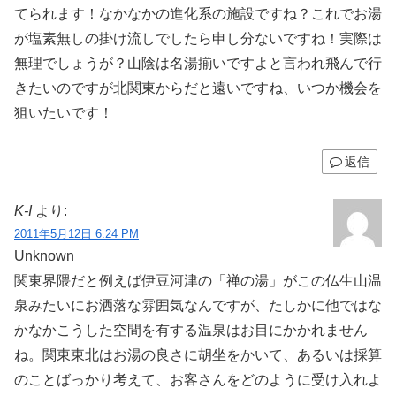
てられます！なかなかの進化系の施設ですね？これでお湯
が塩素無しの掛け流しでしたら申し分ないですね！実際は
無理でしょうが？山陰は名湯揃いですよと言われ飛んで行
きたいのですが北関東からだと遠いですね、いつか機会を
狙いたいです！
返信
K-I
より:
2011年5月12日 6:24 PM
Unknown
関東界隈だと例えば伊豆河津の「禅の湯」がこの仏生山温
泉みたいにお洒落な雰囲気なんですが、たしかに他ではな
かなかこうした空間を有する温泉はお目にかかれません
ね。関東東北はお湯の良さに胡坐をかいて、あるいは採算
のことばっかり考えて、お客さんをどのように受け入れよ