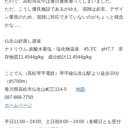
たので、高松滞在中は連日連夜通ってしまいました。
ただ、こうし優良施設であるがゆえ、混雑は必至。デザイ
ン重視のため、混雑に対応できていないのがちょっと残念
かな…。
仏生山砂蒸し源泉
ナトリウム-炭酸水素塩・塩化物温泉 45.3℃ pH7.7 溶
存物質11.4544g/kg 成分総計11.4544g/kg
ことでん（高松琴平電鉄）琴平線仏生山駅より徒歩10分
（約700m）
香川県高松市仏生山町乙114-5
地図
087-889-7750
ホームページ
平日11:00～24:00、土日祝9:00～24:00（各曜日とも受付