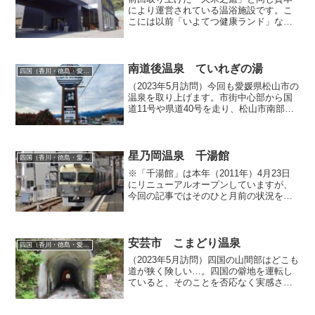
により運営されている温浴施設です。こ
こには以前「いよてつ健康ランド」なる
ものが存在していましたが、それが閉鎖
された後、思いっきりコンセプトを変え
て改装され、2009年5月に現営業形態で再
スタートを切ったん...
南道後温泉 ていれぎの湯
四国（香川・徳島・愛媛・高知）
（2023年5月訪問）今回も愛媛県松山市の
温泉を取り上げます。市街中心部から国
道11号や県道40号を走り、松山市南部を
東西に流れる信茂川を渡って県道23号へ
左折すると、程なく上画像の大きな看板
が見えてきます。この施設「南道後温
泉 ていれぎの...
星乃岡温泉 千湯館
四国（香川・徳島・愛媛・高知）
※「千湯館」は本年（2011年）4月23日
にリニューアルオープンしていますが、
今回の記事ではそのひと月前の状況を紹
介しており、現在の状況とは若干異なる
かと思います。ご了承ください。伊予鉄
の横河原線沿線には温泉浴場がいくつか
点在しており、電車...
安芸市 こまどり温泉
四国（香川・徳島・愛媛・高知）
（2023年5月訪問）四国の山間部はどこも
道が狭く険しい…。四国の僻地を運転し
ていると、そのことを否応なく実感させ
られます。今回目指す安芸市の「こまど
り温泉」も狭隘な山道をひたすら進んで