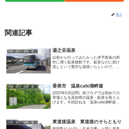
K-I
関連記事
湯之谷温泉
四国（香川・徳島・愛媛・高知）
以前から行ってみたかった伊予西条の郊
外に湧く鉱泉旅館です。鉱泉なのに掛け
流しという贅沢な湯使いらしいので、ど
んなお湯なのか気になって仕方なかった
のです。松山の中心部・大街道バス停か
ら新居浜行き特急バスに乗車。約1時間半
で石鎚神社前に到着（大...
香美市 温泉cafe湖畔遊
四国（香川・徳島・愛媛・高知）
(2023年5月訪問）拙ブログでは初めての
登場となる高知県の温泉・鉱泉を取り上
げます。今回訪ねる「温泉cafe湖畔遊」
は、物部川のダム湖畔に位置するcafeレ
ストラン併設の温泉宿泊施設です。日帰
り入浴も受け付けているため、今回は入
浴のみの利...
東道後温泉 東道後のそらともり
四国（香川・徳島・愛媛・高知）
前回取り上げた「久米之癒」と同じ資本