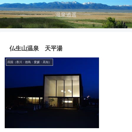
温泉逍遥
仏生山温泉 天平湯
四国（香川・徳島・愛媛・高知）