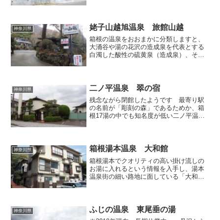
へ向かいました。というのも、当地に今
年（2019年）1月に新しい温泉入浴施設が
オープンしたらしく、しかも源泉かけ流
しを謳っているので...
姥子山越旭温泉 旅館山越
神奈川県
箱根の温泉をおおまかに分類しますと、
大涌谷や湯の花沢の造成泉を代表とする
白濁した酸性の硫黄泉（造成泉）、そこ
から下がった宮ノ下などで見られる薄い
食塩泉、そして標高の低い箱根湯本付近
に多い無色透明の温泉（食塩泉や硫酸塩
泉的な要素を兼ね備えた単...
二ノ平温泉 翠の宿
神奈川県
残念ながら閉館したようです 最寄り駅
の名前が「彫刻の森」であるためか、箱
根17湯の中でも知名度が低い二ノ平温
泉。温泉の初湧出が昭和38年と歴史が浅
く、渋くて小規模な旅館ばかりが並んで
いるという点も知名度の低さに一役買っ
ちゃっているのかもしれ...
箱根湯本温泉 大和館
神奈川県
箱根湯本でクオリティの高い掛け流しの
お湯に入れるという情報を入手し、湯本
温泉街の細い路地に面している「大和
館」（大和旅館）へ日帰り入浴でお邪魔
してまいりました。こぢんまりとした鄙
びた佇まいの、昭和の面影が強く残る旅
館です。袖看板の脇には「ご...
ふじの温泉 東尾垂の湯
神奈川県