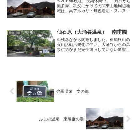
※2019年現在、長期休業中。 丹沢から
奥多摩、秩父にかけての関東山地周辺地
域は、高アルカリ・無色透明・ヌルヌ
ル・タマゴ味＆匂い、という共通した特
徴を有した温泉・鉱泉が点在しています
が、その多くは源泉温度が低いために加
温されていたり、しっか...
仙石原（大涌谷温泉） 南甫園
神奈川県
※残念ながら閉館しました。※箱根山の
火山活動活発化に伴い、大涌谷からの温
泉供給がまだ完全復旧していない影響な
のか、2015年12月現在で長期休業中のよ
うです。本記事の内容は2015年6月時点の
ものです。 前回記事に引き続き、大涌
谷の造成泉を...
強羅温泉 文の郷
ふじの温泉 東尾垂の湯