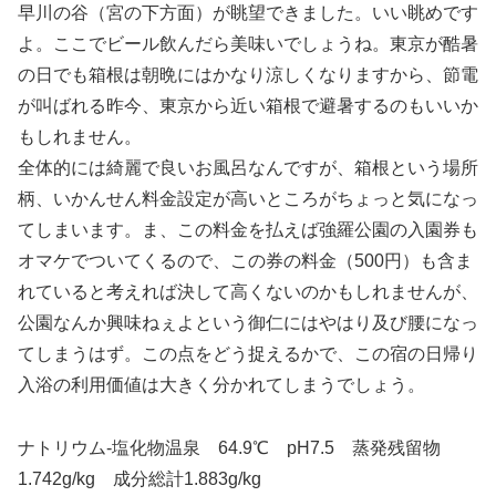
早川の谷（宮の下方面）が眺望できました。いい眺めです
よ。ここでビール飲んだら美味いでしょうね。東京が酷暑
の日でも箱根は朝晩にはかなり涼しくなりますから、節電
が叫ばれる昨今、東京から近い箱根で避暑するのもいいか
もしれません。
全体的には綺麗で良いお風呂なんですが、箱根という場所
柄、いかんせん料金設定が高いところがちょっと気になっ
てしまいます。ま、この料金を払えば強羅公園の入園券も
オマケでついてくるので、この券の料金（500円）も含ま
れていると考えれば決して高くないのかもしれませんが、
公園なんか興味ねぇよという御仁にはやはり及び腰になっ
てしまうはず。この点をどう捉えるかで、この宿の日帰り
入浴の利用価値は大きく分かれてしまうでしょう。
ナトリウム-塩化物温泉 64.9℃ pH7.5 蒸発残留物
1.742g/kg 成分総計1.883g/kg