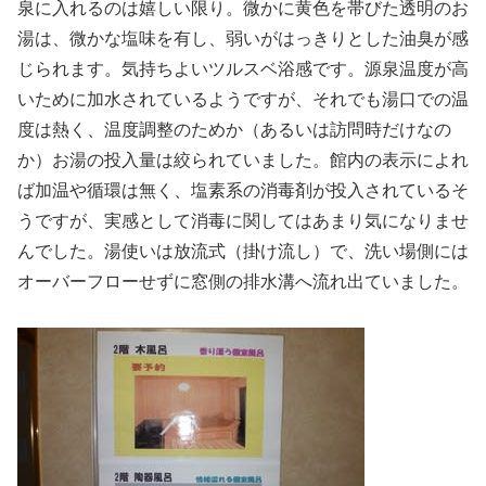
泉に入れるのは嬉しい限り。微かに黄色を帯びた透明のお
湯は、微かな塩味を有し、弱いがはっきりとした油臭が感
じられます。気持ちよいツルスベ浴感です。源泉温度が高
いために加水されているようですが、それでも湯口での温
度は熱く、温度調整のためか（あるいは訪問時だけなの
か）お湯の投入量は絞られていました。館内の表示によれ
ば加温や循環は無く、塩素系の消毒剤が投入されているそ
うですが、実感として消毒に関してはあまり気になりませ
んでした。湯使いは放流式（掛け流し）で、洗い場側には
オーバーフローせずに窓側の排水溝へ流れ出ていました。