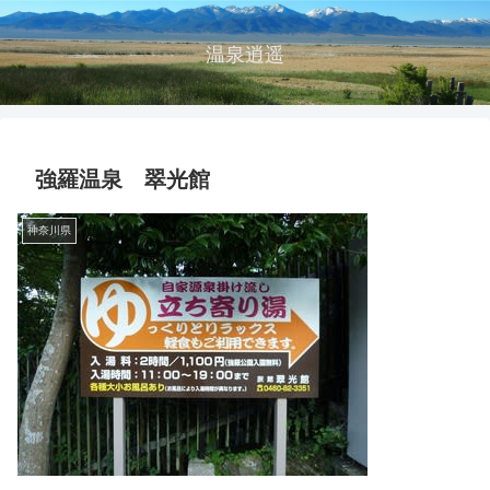
温泉逍遥
強羅温泉 翠光館
神奈川県