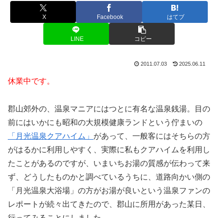
X
Facebook
はてブ
LINE
コピー
2011.07.03
2025.06.11
休業中です。
郡山郊外の、温泉マニアにはつとに有名な温泉銭湯。目の
前にはいかにも昭和の大規模健康ランドという佇まいの
「月光温泉クアハイム」
があって、一般客にはそちらの方
がはるかに利用しやすく、実際に私もクアハイムを利用し
たことがあるのですが、いまいちお湯の質感が伝わって来
ず、どうしたものかと調べているうちに、道路向かい側の
「月光温泉大浴場」の方がお湯が良いという温泉ファンの
レポートが続々出てきたので、郡山に所用があった某日、
行ってみることにしました。