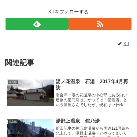
K-Iをフォローする
K-I
関連記事
湯ノ花温泉 石湯 2017年4月再
福島県
訪
南会津・湯の花温泉の中心部にある白い
建物の星商店は、かつては「星酒店」と
いう酒屋さんでしたが、現在はいわゆる
萬屋のような業態になったらしく、店の
表の表記は「星 店」と間の酒の字が抜
かれた状態になっていました。店内では
湯野上温泉 舘乃湯
福島県
食料品の他、地元の方が作...
前回記事の弥五島温泉から国道121号線を
北上して、湯野上温泉へとやってまいり