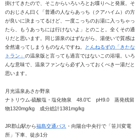
掛けてきたので、そこからいろいろとお喋りへと発展。そ
のおじさん曰く「普通の人ならあっち（クアハイム）の方
が良いに決まってるけど、一度こっちのお湯に入っちゃっ
たら、もうあっちには行けないよ」とのこと。全くその通
りだと思います。同じ源泉のはずながら、湯使いで質感は
全然違ってしまうものなんですね。
とんねるずの「きたな
トラン」
の温泉版と言っても過言ではないこの浴場。いろ
んな意味で、温泉ファンなら必ず入っておくべき一湯だと
思います。
月光温泉あさか野泉
ナトリウム-硫酸塩・塩化物泉 48.0℃ pH9.0 蒸発残留
物1320mg/kg 成分総計1381mg/kg
JR郡山駅から
福島交通バス
・向陽台中央行で「笹川変電
所」下車、徒歩1分