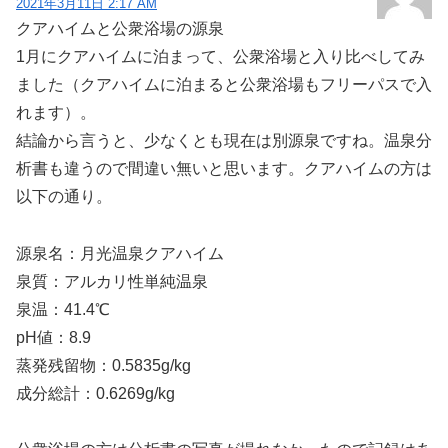
2021年3月11日 2:17 AM
クアハイムと公衆浴場の源泉
1月にクアハイムに泊まって、公衆浴場と入り比べしてみ
ました（クアハイムに泊まると公衆浴場もフリーパスで入
れます）。
結論から言うと、少なくとも現在は別源泉ですね。温泉分
析書も違うので間違い無いと思います。クアハイムの方は
以下の通り。
源泉名：月光温泉クアハイム
泉質：アルカリ性単純温泉
泉温：41.4℃
pH値：8.9
蒸発残留物：0.5835g/kg
成分総計：0.6269g/kg