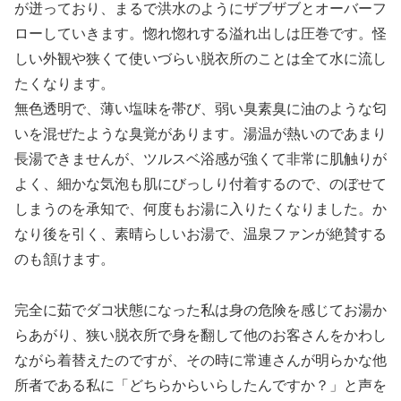
が迸っており、まるで洪水のようにザブザブとオーバーフ
ローしていきます。惚れ惚れする溢れ出しは圧巻です。怪
しい外観や狭くて使いづらい脱衣所のことは全て水に流し
たくなります。
無色透明で、薄い塩味を帯び、弱い臭素臭に油のような匂
いを混ぜたような臭覚があります。湯温が熱いのであまり
長湯できませんが、ツルスベ浴感が強くて非常に肌触りが
よく、細かな気泡も肌にびっしり付着するので、のぼせて
しまうのを承知で、何度もお湯に入りたくなりました。か
なり後を引く、素晴らしいお湯で、温泉ファンが絶賛する
のも頷けます。
完全に茹でダコ状態になった私は身の危険を感じてお湯か
らあがり、狭い脱衣所で身を翻して他のお客さんをかわし
ながら着替えたのですが、その時に常連さんが明らかな他
所者である私に「どちらからいらしたんですか？」と声を