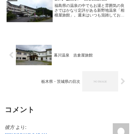
福島県の温泉の中でもお湯と雰囲気の良
さではかなり定評がある新野地温泉「相
模屋旅館」。週末はいつも混雑してお
り、しかもお湯が造成泉（噴気に水を当
てて人工的に造った温泉）であるため
に、いままで目の前を何度も通り過ぎて
いながら、ひたすら敬遠し続け...
幕川温泉 吉倉屋旅館
栃木県・茨城県の目次
コメント
彼方
より: