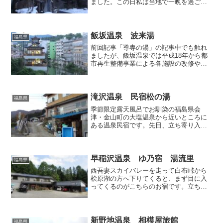
ました。この日私は当地で一晩を過ごし
たのですが、宿泊先へ向かう前に、温泉
地内の別のお宿で立ち寄り入浴を楽しむ
ことにしました。今回訪れたのは「舘乃
湯」です。湯野上温泉...
飯坂温泉 波来湯
福島県
前回記事「導専の湯」の記事中でも触れ
ましたが、飯坂温泉では平成18年から都
市再生整備事業による各施設の改修や新
規開業が行われており、こうした事業の
一環として平成23年1月に完全リニューア
ルしたのが飯坂の外湯のひとつである
「波来湯」であります...
滝沢温泉 民宿松の湯
福島県
季節限定露天風呂でお馴染の福島県会
津・金山町の大塩温泉から近いところに
ある温泉民宿です。先日、立ち寄り入浴
でお邪魔しました。すぐ前には只見線の
線路の築堤が横切っています。元々は石
材屋さんなんだそうですが、敷地内には
その石材やらボートやら材木...
早稲沢温泉 ゆ乃宿 湯流里
福島県
西吾妻スカイバレーを走って白布峠から
桧原湖の方へ下りてくると、まず目に入
ってくるのがこちらのお宿です。立ち寄
り入浴を目的として訪問したのは5月下旬
の某日。本当は高原野菜直売所のお風呂
で早稲沢温泉のお湯に入りたかったので
すが、さすがにまだ農産...
新野地温泉 相模屋旅館
福島県