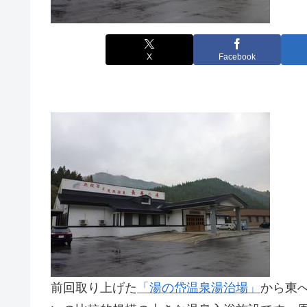
X
Facebook
前回取り上げた
「湯の岱温泉湯治場」
から東へ