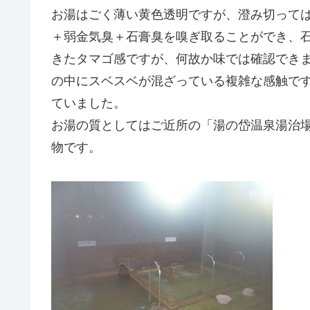
お湯はごく薄い黄色透明ですが、澄み切って
＋弱金気臭＋石膏臭を嗅ぎ取ることができ、
きたタマゴ感ですが、何故か味では確認でき
の中にスベスベが混ざっている複雑な感触で
ていました。
お湯の質としてはご近所の「湯の岱温泉湯治
物です。