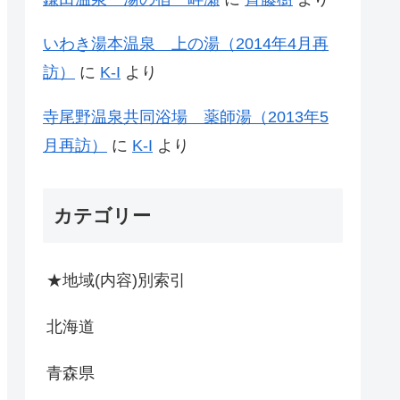
いわき湯本温泉 上の湯（2014年4月再
訪）
に
K-I
より
寺尾野温泉共同浴場 薬師湯（2013年5
月再訪）
に
K-I
より
カテゴリー
★地域(内容)別索引
北海道
青森県