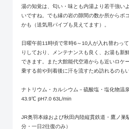
湯の知覚は、匂い・味とも内湯より若干強い
いですね。でも縁の岩の隙間の数か所からボ
かも（送気用パイプも見えてます）。
日曜午前11時頃で常時6～10人が入れ替わ
りしており、メンテナンスも良く、お湯も新
できます。また大館能代空港からも近いロケ
乗する前や到着後に汗を流すため訪れるのも
ナトリウム・カルシウム－硫酸塩・塩化物温
43.9℃ pH7.0 63L/min
JR奥羽本線および秋田内陸縦貫鉄道・鷹ノ巣
分・一日2往復のみ）