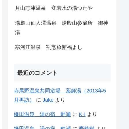
月山志津温泉 変若水の湯つたや
湯殿山仙人澤温泉 湯殿山参籠所 御神
湯
寒河江温泉 割烹旅館福よし
最近のコメント
寺尾野温泉共同浴場 薬師湯（2013年5
月再訪）
に
Jake
より
鎌田温泉 湯の宿 畔瀬
に
K-I
より
鎌田温泉 湯の宿 畔瀬
に
齊藤樹
より