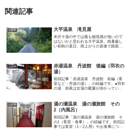
関連記事
大平温泉 滝見屋
山形県
米沢十湯の中では最も秘境感が強いので
はないかと思われる大平温泉。残暑厳し
い初秋の某日、雨上がりの直後で路面か
ら湯気が立ち上る最中を、立ち寄り入浴
で行ってみることにしました。 大平集
落が終わるところから宿への一本道がス
タート。路傍の黄色い看板...
赤湯温泉 丹波館 後編（羽衣の
山形県
湯）
前回記事「赤湯温泉 丹波館 前編（客
室など・丹波の湯）」の続編です。●羽衣
の湯 前夜は女湯の暖簾が掛かっていた
「羽衣の湯」ですが、深夜0時から5時ま
でのお休み時間を挟んだ翌日からは男湯
に入れ替わりますから、翌朝に早起きし
湯の瀬温泉 湯の瀬旅館 その
山形県
て行ってみることにし...
2（内風呂）
前回記事「湯の瀬温泉 湯の瀬旅館 そ
の1（客室・食事）」の続編です。前回記
事では客室（1～2人用）やお食事につい
て述べてまいりましたが、今回記事では