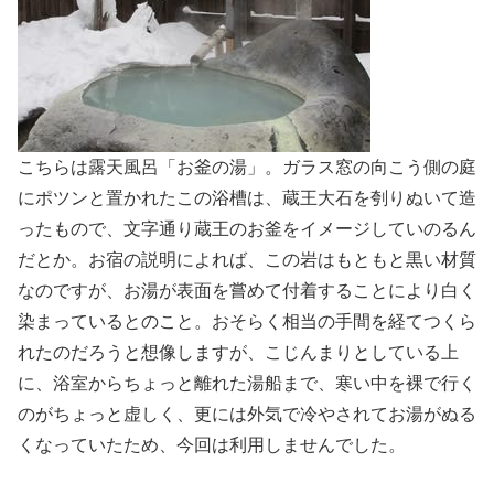
こちらは露天風呂「お釜の湯」。ガラス窓の向こう側の庭
にポツンと置かれたこの浴槽は、蔵王大石を刳りぬいて造
ったもので、文字通り蔵王のお釜をイメージしていのるん
だとか。お宿の説明によれば、この岩はもともと黒い材質
なのですが、お湯が表面を嘗めて付着することにより白く
染まっているとのこと。おそらく相当の手間を経てつくら
れたのだろうと想像しますが、こじんまりとしている上
に、浴室からちょっと離れた湯船まで、寒い中を裸で行く
のがちょっと虚しく、更には外気で冷やされてお湯がぬる
くなっていたため、今回は利用しませんでした。