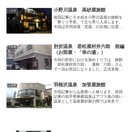
ようやく温泉のお風呂に触れてまいりま
す。でも、まだ焦ることなかれ。湯の瀬
小野川温泉 高砂屋旅館
山形県
温泉名物のプールのよ...
前回記事に引き続き小野川温泉の旅館を
「夢ぐり手形」で立ち寄り入浴します。
今回は共同浴場「尼湯」の左側に位置す
る老舗旅館「高砂屋旅館」です。間口こ
そそれほど広くありませんが、建物の横
幅いっぱいに広がる唐破風がをはじめと
する重厚感のある外観は一...
肘折温泉 若松屋村井六助 前編
山形県
（お部屋・「幸の湯」）
今回の肘折における湯めぐりでは、旅館
「若松屋村井六助」、通称「六助」さん
で一泊お世話になりました。正式名称が
長いためか、お電話でも現地でもお宿の
方はこの通称を名乗っており、温泉街で
も通称で難なく通じてしまいます。ロク
羽根沢温泉 加登屋旅館
山形県
スケといっても永六輔じゃ...
今回記事から山形県へと移ります。前回
記事の岩手県巣郷温泉はアブラ臭の強い
温泉として温泉愛好家の間では有名です
が、今回取り上げる山形県最上地方の羽
根沢温泉もまた鉱油の匂いが強い温泉と
して夙に知られており、私もこの手の温
泉が大好きであるため、拙...