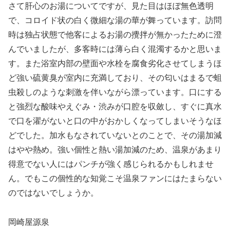
さて肝心のお湯についてですが、見た目はほぼ無色透明
で、コロイド状の白く微細な湯の華が舞っています。訪問
時は独占状態で他客によるお湯の攪拌が無かったために澄
んでいましたが、多客時には薄ら白く混濁するかと思いま
す。また浴室内部の壁面や水栓を腐食劣化させてしまうほ
ど強い硫黄臭が室内に充満しており、その匂いはまるで蛆
虫殺しのような刺激を伴いながら漂っています。口にする
と強烈な酸味やえぐみ・渋みが口腔を収斂し、すぐに真水
で口を濯がないと口の中がおかしくなってしまいそうなほ
どでした。加水もなされていないとのことで、その湯加減
はやや熱め。強い個性と熱い湯加減のため、温泉があまり
得意でない人にはパンチが強く感じられるかもしれませ
ん。でもこの個性的な知覚こそ温泉ファンにはたまらない
のではないでしょうか。
岡崎屋源泉