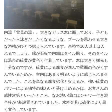
内湯「雪見の湯」。大きなガラス窓に面しており、子ども
だったら泳ぎだしたくなるような、プールを思わせる大き
な浴槽がひとつ据えられています。余裕で10人以上は入
れるでしょう。縁が石板で内部はタイル貼り。そのタイル
は温泉の硫黄が黄色く付着しています。窓は大きく採光も
十分なのですが、硫黄による腐食が進んで壁面の色がくす
んでいるためか、室内はあまり明るいように感じられませ
んでした。これを単なる腐食劣化と捉えるか、強い硫黄の
パワーによる独特の味わいと受け止めるかは、お客さんの
感性次第といったところ。なお洗い場にはシャワー付き混
合栓が7基設置されていました。水栓金具は硫化により黒
く変色しています。