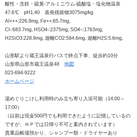
酸性・含鉄・硫黄-アルミニウム-硫酸塩・塩化物温泉
47.6℃ pH1.40 蒸発残留物3075mg/kg
Al+++:226.9mg, Fe++:65.7mg,
Cl-:683.7mg, HSO4-:2375mg, SO4–:1763mg,
H2SiO3:228.9mg, 遊離CO2:584.6mg, 遊離H2S:5.6mg,
山形駅より蔵王温泉行バスで終点下車、徒歩約10分
山形県山形市蔵王温泉48
地図
023-694-9222
ホームページ
湯めぐりこけし利用時のみ立ち寄り入浴可能（14:00～
17:00）
（以前は現金500円でも利用できたように記憶しているの
ですが、ＨＰでは日帰り不可と案内されています）
貴重品帳場預かり、シャンプー類・ドライヤーあり