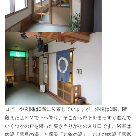
ロビーや玄関は2階に位置していますが、浴場は1階。階
段またはＥＶで下へ降り、そこから廊下をまっすぐ進んで
いくつかの戸を潜った突き当りがその入り口です。浴室は
内湯「雪見の湯」と露天「お釜の湯」、および内湯「雪影