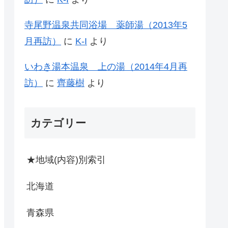
寺尾野温泉共同浴場 薬師湯（2013年5
月再訪）
に
K-I
より
いわき湯本温泉 上の湯（2014年4月再
訪）
に
齊藤樹
より
カテゴリー
★地域(内容)別索引
北海道
青森県