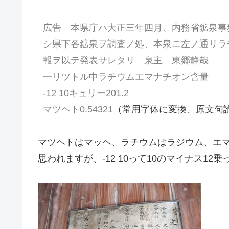
広告 本県庁ハ大正三年四月、内務省鉱泉事
シ県下各鉱泉ヲ調査ノ処、本泉ニ左ノ通リラ
報ヲ以テ発表サレタリ 泉主 東郷静哉
一リツトル中ラチウムエマナチオン含量
-12 10キュリー201.2
マツヘト0.54321
（常用字体に変換、原文句
マツヘトはマッヘ、ラチウムはラジウム、エ
思われますが、-12 10って10のマイナス1