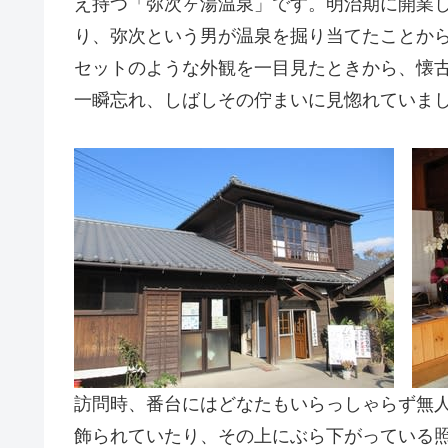
え持つ「弥次ヶ湯温泉」です。明治期に開業
り、弥次という男が温泉を掘り当てたことか
セットのような外観を一目見たときから、懐
一瞬忘れ、しばしその佇まいに見惚れていま
訪問時、番台にはどなたもいらっしゃらず無
飾られていたり、その上にぶら下がっている