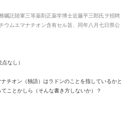
務嘱託陸軍三等薬剤正薬学博士近藤平三郎氏ヲ招聘
チウムエマナチオン含有セル旨、同年八月七日県公
読点なし）
マナチオン（独語）はラドンのことを指しているかと
2乗ってことかしら（そんな書き方しないか）？