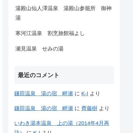
湯殿山仙人澤温泉 湯殿山参籠所 御神
湯
寒河江温泉 割烹旅館福よし
瀬見温泉 せみの湯
最近のコメント
鎌田温泉 湯の宿 畔瀬
に
K-I
より
鎌田温泉 湯の宿 畔瀬
に
齊藤樹
より
いわき湯本温泉 上の湯（2014年4月再
訪）
に
K-I
より