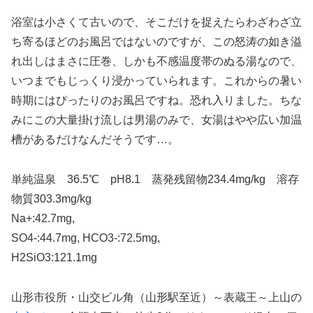
浴室は小さくて古いので、そこだけを捉えたらわざわざ立
ち寄るほどのお風呂ではないのですが、この怒涛の如き溢
れ出しはまさに圧巻、しかも不感温度帯のぬる湯なので、
いつまでもじっくり浸かっていられます。これからの暑い
時期にはぴったりのお風呂ですね。恐れ入りました。ちな
みにこの大量掛け流しは男湯のみで、女湯はやや広い加温
槽があるだけなんだそうです…。
単純温泉 36.5℃ pH8.1 蒸発残留物234.4mg/kg 溶存
物質303.3mg/kg
Na+:42.7mg,
SO4-:44.7mg, HCO3-:72.5mg,
H2SiO3:121.1mg
山形市役所・山交ビル角（山形駅至近）～表蔵王～上山の