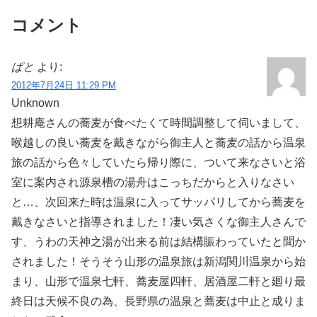
コメント
ぱと
より:
2012年7月24日 11:29 PM
Unknown
想耕庵さんの蕎麦が食べたくて時間調整して伺いまして、
喉越しの良い蕎麦を戴きながら御主人と蕎麦の話から温泉
旅の話から色々していたら帰り際に、ついて来なさいと浴
室に案内され源泉槽の湯舟はこっちだからと入りなさい
と…、次回来た時は温泉に入ってサッパリしてから蕎麦を
戴きなさいと指導されました！凄い気さくな御主人さんで
す、うわの天神之湯が出来る前は結構賑わっていたと聞か
されました！そうそう山形の温泉旅は新潟関川温泉から始
まり、山形で温泉七軒、蕎麦屋四軒、居酒屋二軒と廻り最
終日は天候不良の為、長野県の温泉と蕎麦は中止と成りま