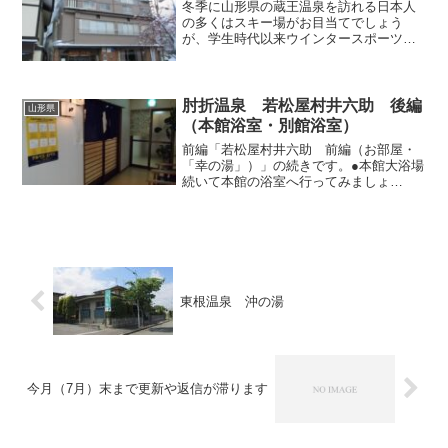
冬季に山形県の蔵王温泉を訪れる日本人
の多くはスキー場がお目当てでしょう
が、学生時代以来ウインタースポーツと
縁遠くなってしまった私は、ただ単に温
泉巡りをするためだけに毎冬蔵王へ足を
運んでいます。もちろん今冬も蔵王温泉
へ向かいましたが、今回は老...
肘折温泉 若松屋村井六助 後編
山形県
（本館浴室・別館浴室）
前編「若松屋村井六助 前編（お部屋・
「幸の湯」）」の続きです。●本館大浴場
続いて本館の浴室へ行ってみましょ
う。 肘折らしく湯治宿としての側面も
あり、浴場入口の前にはコインランドリ
ーが設置されており、実際に利用してい
るお客さん（いかにも湯治中...
東根温泉 沖の湯
今月（7月）末まで更新や返信が滞ります