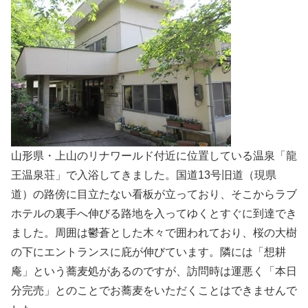
山形県・上山のリナワールド付近に位置している温泉「龍
王温泉荘」で入浴してきました。国道13号旧道（現県
道）の路傍に目立たない看板が立っており、そこからラブ
ホテルの裏手へ伸びる路地を入ってゆくとすぐに到達でき
ました。周囲は鬱蒼とした木々で囲われており、桜の大樹
の下にエントランスに庇が伸びています。隣には「想耕
庵」という蕎麦処があるのですが、訪問時は運悪く「本日
分完売」とのことでお蕎麦をいただくことはできませんで