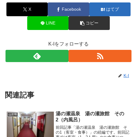
X
Facebook
はてブ
LINE
コピー
K-Iをフォローする
K-I
関連記事
湯の瀬温泉 湯の瀬旅館 その
山形県
2（内風呂）
前回記事「湯の瀬温泉 湯の瀬旅館 そ
の1（客室・食事）」の続編です。前回記