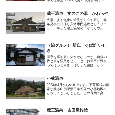
事では客室（1～2人用）やお食事につい
て述べてまいりましたが、今回記事では
ようやく温泉のお風呂に触れてまいりま
す。でも、まだ焦ることなかれ。湯の瀬
蔵王温泉 すのこの湯 かわらや
山形県
温泉名物のプールのよ...
火事による無念の焼失から立ち直り、昨
年見事に日帰り入浴専門施設としてリニ
ューアルした蔵王温泉の「かわらや」さ
ん。早速多くの温泉ファンから絶賛の声
が相次いでいるので、遅ればせながら訪
問して見ました。 受付カウンターの上
では、券売機と並んで「え...
（旅グルメ） 新庄 そば処 いせ
山形県
き
温泉を巡る旅に欠かせないのが、自分の
舌と腹を満足させること。お風呂に浸か
ってほっこりさっぱりした後は、どうし
ても美味しいものが恋しくなります。当
ブログは自分で訪れた日帰り温泉の紹介
を主旨としていますが、その旅程で足を
小林温泉
山形県
留めて舌鼓を打った美食の...
2023年4月から休業中です。茅葺屋根の農
家が残る山形県酒田市郊外の小林地区へ
とやってまいりました。この長閑で寓話
的な景色を眺めていると、どこからとも
なく市原悦子や常田富士男のナレーショ
ンが聞こえてきそうです。 集落の中心
には鄙びきった集落...
蔵王温泉 吉田屋旅館
山形県