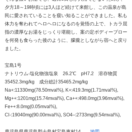
夕方18～19時頃には3人ほど続けて来館し、この温泉が島
民に愛されていることを窺い知ることができました。私も
体力を奪われてヘロヘロになるのを覚悟の上で、トカラ屈
指の濃厚なお湯をじっくり堪能し、案の定ボディーブロー
を何発も食らった後のように、朦朧としながら宿へと戻り
ました。
宝島1号
ナトリウム-塩化物強塩泉 26.2℃ pH7.2 溶存物質
35452.3mg/kg 成分総計35465.2mg/kg
Na+:11330mg(78.50mval%), K+:419.3mg(1.71mval%),
Mg++:1201mg(15.74mval%), Ca++:498.0mg(3.96mval%),
Fe++:8.0mg(0.05mval%),
Cl-:19040mg(90.00mval%), SO4–:2733mg(9.54mval%),
鹿児島県鹿児島郡十島村宝島東村14
地図