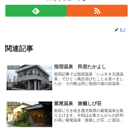
K-I
関連記事
指宿温泉 民宿たかよし
鹿児島県
前回記事では指宿温泉「いぶすき元湯温
泉」でひとっ風呂浴びたことを述べまし
たが、その晩は同じ指宿の湯の浜温泉街
の入口付近にある「民宿たかよし」でお
世話になりました。某大手宿泊予約サイ
トで温泉宿を探していたら、駅から近く
て安いという好条件に惹か...
紫尾温泉 旅籠しび荘
鹿児島県
前回に引き続き鹿児島県の紫尾温泉を取
り上げます。今回はお客さんからの評判
が高い紫尾温泉「旅籠しび荘」に宿泊し
た際のレポートです。●お部屋・食事 こ
の日通されたお部屋は2階の「砂宝の間」