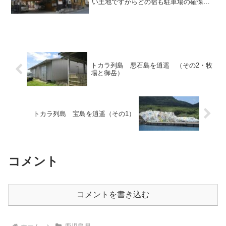
い土地ですからどの宿も駐車場の確保に
苦労なさっているようですが、この「鶴
の湯」さんは何か所かに分散しているも
のの駐車できる台数をしっかり確保して
おり、運転に自信がない方...
トカラ列島 悪石島を逍遥 （その2・牧
場と御岳）
トカラ列島 宝島を逍遥（その1）
コメント
コメントを書き込む