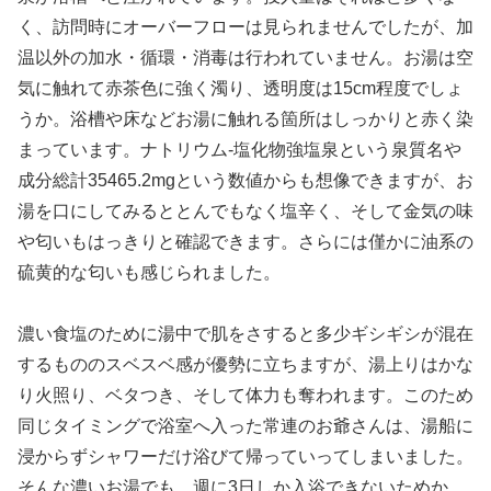
く、訪問時にオーバーフローは見られませんでしたが、加
温以外の加水・循環・消毒は行われていません。お湯は空
気に触れて赤茶色に強く濁り、透明度は15cm程度でしょ
うか。浴槽や床などお湯に触れる箇所はしっかりと赤く染
まっています。ナトリウム-塩化物強塩泉という泉質名や
成分総計35465.2mgという数値からも想像できますが、お
湯を口にしてみるととんでもなく塩辛く、そして金気の味
や匂いもはっきりと確認できます。さらには僅かに油系の
硫黄的な匂いも感じられました。
濃い食塩のために湯中で肌をさすると多少ギシギシが混在
するもののスベスベ感が優勢に立ちますが、湯上りはかな
り火照り、ベタつき、そして体力も奪われます。このため
同じタイミングで浴室へ入った常連のお爺さんは、湯船に
浸からずシャワーだけ浴びて帰っていってしまいました。
そんな濃いお湯でも、週に3日しか入浴できないためか、