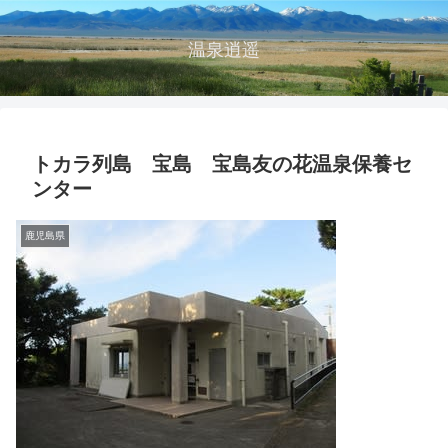
温泉逍遥
トカラ列島 宝島 宝島友の花温泉保養セ
ンター
鹿児島県