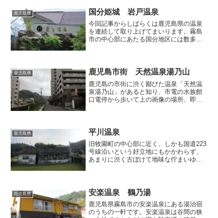
という8畳和室で、窓からは中庭や緑豊か
な裏山が望めました...
国分姫城 岩戸温泉
鹿児島県
今回記事からしばらくは鹿児島県の温泉
を連続して取り上げてまいります。霧島
市の中心部にあたる国分地区には数多く
の温泉があり、まさに「犬も歩けば温泉
に当たる」状態です。今回はそんな数あ
る温泉の中から「岩戸温泉」へ立ち寄っ
てみました。 広い駐車場...
鹿児島市街 天然温泉湯乃山
鹿児島県
鹿児島の市街に渋く鄙びた温泉「天然温
泉湯乃山」があると知り、市電の水族館
口電停から歩いて上の画像の場所、即ち
JRの線路沿いの道を進んで、西郷隆盛終
焉の地とマンション「サーパス城山1番
館」に挟まれた地点までやってきまし
た。ネット上の情報によれ...
平川温泉
鹿児島県
旧牧園町の中心部に近く、しかも国道223
号線沿いという好立地にもかかわらず、
あまりに渋く古ぼけて地味な佇まいゆえ
に、国道を通行する殆どの方がその存在
に気付いていないだろうと思われる温泉
銭湯です。初見にもかかわらず私は一発
で見つけてしまったの...
安楽温泉 鶴乃湯
鹿児島県
鹿児島県霧島市の安楽温泉にある湯治宿
のうちの一軒です。安楽温泉は谷間の狭