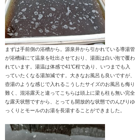
まずは手前側の浴槽から。源泉井から引かれている導湯管
が浴槽縁にて温泉を吐出させており、湯面は白い泡で覆わ
れています。湯温は体感で41℃程であり、いつまでも入
っていたくなる湯加減です。大きなお風呂も良いですが、
壺湯のような感じで入れるこうしたサイズのお風呂も侮り
難く、混浴露天と違ってこちらは頭上に梁も柱も無い完全
な露天状態ですから、とっても開放的な状態でのんびりゆ
っくりとモールのお湯を長湯することができました。