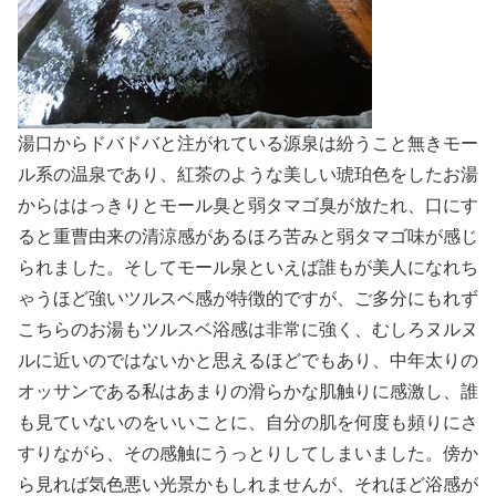
湯口からドバドバと注がれている源泉は紛うこと無きモー
ル系の温泉であり、紅茶のような美しい琥珀色をしたお湯
からははっきりとモール臭と弱タマゴ臭が放たれ、口にす
ると重曹由来の清涼感があるほろ苦みと弱タマゴ味が感じ
られました。そしてモール泉といえば誰もが美人になれち
ゃうほど強いツルスベ感が特徴的ですが、ご多分にもれず
こちらのお湯もツルスベ浴感は非常に強く、むしろヌルヌ
ルに近いのではないかと思えるほどでもあり、中年太りの
オッサンである私はあまりの滑らかな肌触りに感激し、誰
も見ていないのをいいことに、自分の肌を何度も頻りにさ
すりながら、その感触にうっとりしてしまいました。傍か
ら見れば気色悪い光景かもしれませんが、それほど浴感が