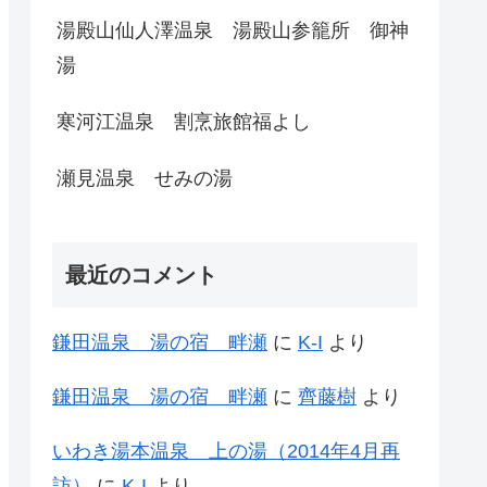
湯殿山仙人澤温泉 湯殿山参籠所 御神
湯
寒河江温泉 割烹旅館福よし
瀬見温泉 せみの湯
最近のコメント
鎌田温泉 湯の宿 畔瀬
に
K-I
より
鎌田温泉 湯の宿 畔瀬
に
齊藤樹
より
いわき湯本温泉 上の湯（2014年4月再
訪）
に
K-I
より