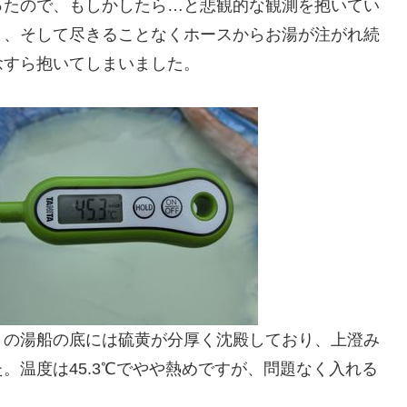
ったので、もしかしたら…と悲観的な観測を抱いてい
と、そして尽きることなくホースからお湯が注がれ続
念すら抱いてしまいました。
トの湯船の底には硫黄が分厚く沈殿しており、上澄み
。温度は45.3℃でやや熱めですが、問題なく入れる