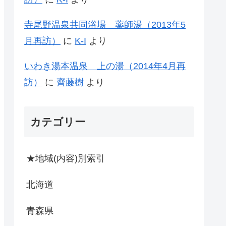
寺尾野温泉共同浴場 薬師湯（2013年5
月再訪）
に
K-I
より
いわき湯本温泉 上の湯（2014年4月再
訪）
に
齊藤樹
より
カテゴリー
★地域(内容)別索引
北海道
青森県