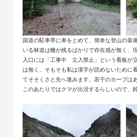
国道の駐車帯に車をとめて、簡単な登山の装
いる林道は轍が残るばかりで存在感が無く、
入口には「工事中 立入禁止」という看板が
は無く、そもそも私は漢字が読めないために
てそそくさと先へ進みます。若干のカーブは
このあたりではクマが出没するらしいので、