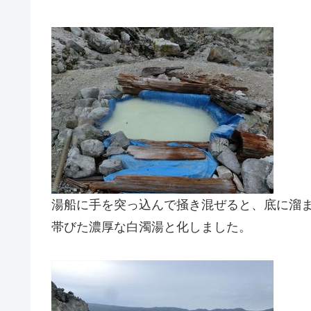
湯船に手を突っ込んで掻き混ぜると、底に溜
帯びた濃厚な白濁湯と化しました。