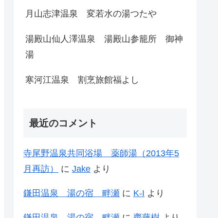
月山志津温泉 変若水の湯つたや
湯殿山仙人澤温泉 湯殿山参籠所 御神
湯
寒河江温泉 割烹旅館福よし
最近のコメント
寺尾野温泉共同浴場 薬師湯（2013年5
月再訪）
に
Jake
より
鎌田温泉 湯の宿 畔瀬
に
K-I
より
鎌田温泉 湯の宿 畔瀬
に
齊藤樹
より