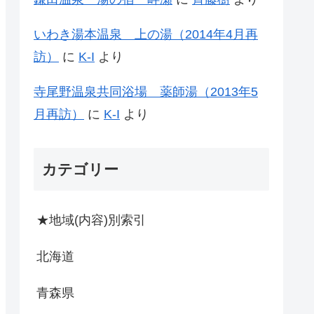
いわき湯本温泉 上の湯（2014年4月再
訪）
に
K-I
より
寺尾野温泉共同浴場 薬師湯（2013年5
月再訪）
に
K-I
より
カテゴリー
★地域(内容)別索引
北海道
青森県