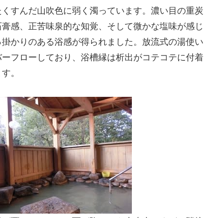
たくすんだ山吹色に弱く濁っています。濃い目の重炭
石膏感、正苦味泉的な知覚、そして微かな塩味が感じ
っ掛かりのある浴感が得られました。放流式の湯使い
バーフローしており、浴槽縁は析出がコテコテに付着
ます。