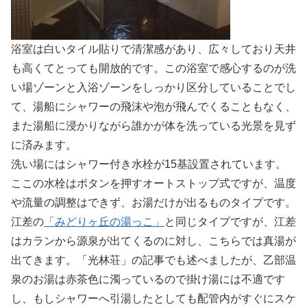
浴室は白いタイル貼りで清潔感があり、広々しており天井
も高くてとっても開放的です。この浴室で感心するのが洗
い場ゾーンと入浴ゾーンをしっかり区分していることでし
て、湯船にシャワーの飛沫や泡が飛んでくることもなく、
また湯船に浸かりながら誰かが体を洗っている光景を見ず
に済みます。
洗い場にはシャワー付き水栓が15基設置されています。
ここの水栓はボタンを押すオートストップ式ですが、温度
や流量の調整はできず、お湯だけが出るものタイプです。
江差の
「みどりヶ丘の湯っこ」
と同じタイプですが、江差
はカランから源泉が出てくるのに対し、こちらでは真湯が
出てきます。「光林荘」の記事でも述べましたが、乙部温
泉のお湯は赤茶色に濁っているので掛け湯には不適です
し、もしシャワーへ引湯したとしても配管内がすぐにスケ