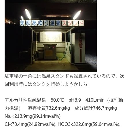
駐車場の一角には温泉スタンドも設置されているので、次
回利用時にはタンクを持参しようかしら。
アルカリ性単純温泉 50.0℃ pH8.9 410L/min（掘削動
力揚湯） 溶存物質732.6mg/kg 成分総計746.7mg/kg
Na+:213.9mg(99.14mval%),
Cl-:78.4mg(24.92mval%), HCO3-:322.8mg(59.64mval%),