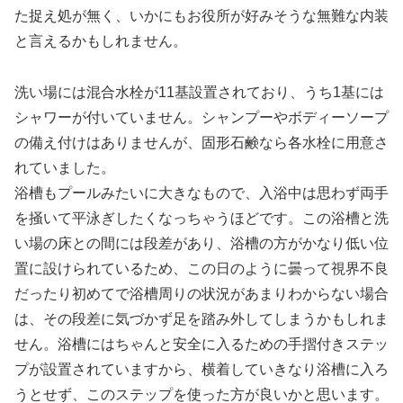
た捉え処が無く、いかにもお役所が好みそうな無難な内装
と言えるかもしれません。
洗い場には混合水栓が11基設置されており、うち1基には
シャワーが付いていません。シャンプーやボディーソープ
の備え付けはありませんが、固形石鹸なら各水栓に用意さ
れていました。
浴槽もプールみたいに大きなもので、入浴中は思わず両手
を掻いて平泳ぎしたくなっちゃうほどです。この浴槽と洗
い場の床との間には段差があり、浴槽の方がかなり低い位
置に設けられているため、この日のように曇って視界不良
だったり初めてで浴槽周りの状況があまりわからない場合
は、その段差に気づかず足を踏み外してしまうかもしれま
せん。浴槽にはちゃんと安全に入るための手摺付きステッ
プが設置されていますから、横着していきなり浴槽に入ろ
うとせず、このステップを使った方が良いかと思います。