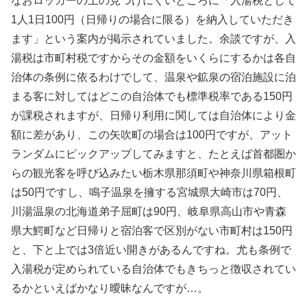
なおロッカーの上の見つけにくいところに「入湯税として
1人1日100円（日帰りの場合に限る）を納入していただき
ます」という案内が掲示されていました。余談ですが、入
湯税は市町村税ですからその金額をいくらにするかは各自
治体の条例に依るわけでして、温泉や鉱泉の宿泊施設に泊
まる客に対してはどこの自治体でも標準税率である150円
が課税されますが、日帰り利用に関しては自治体により金
額に差があり、この矢吹町の場合は100円ですが、アット
ランダムにピックアップしてみますと、たとえば首都圏か
らの観光客を呼び込みたい栃木県那須町や神奈川県箱根町
は50円ですし、鳴子温泉を擁する宮城県大崎市は70円、
川湯温泉の北海道弟子屈町は90円、岐阜県高山市や青森
県大鰐町など日帰りと宿泊客で区別がない市町村は150円
と、下と上では3倍近い開きがあるんですね。尤も条例で
入湯税が定められている自治体でもきちっと徴収されてい
るかといえばかなり曖昧なんですが…。