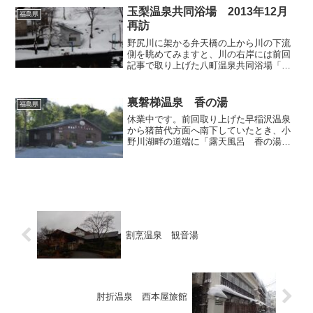
戻り、多くのお客さんで賑わう「大浴
玉梨温泉共同浴場 2013年12月
福島県
場」へと向かいます。男女...
再訪
野尻川に架かる弁天橋の上から川の下流
側を眺めてみますと、川の右岸には前回
記事で取り上げた八町温泉共同浴場「亀
の湯」や旅館「恵比寿屋」が、左岸には
今回スポットライトを当てる「玉梨温泉
共同浴場」が視界に入ってきます。一方
裏磐梯温泉 香の湯
福島県
この橋から川上側を望めば...
休業中です。前回取り上げた早稲沢温泉
から猪苗代方面へ南下していたとき、小
野川湖畔の道端に「露天風呂 香の湯」
と書かれた控えめな看板を発見し、初め
て目にするその名前に興味が湧いて、看
板が指し示す方向へと車を進めました。
敷地の入り口がちょっと奥...
割烹温泉 観音湯
肘折温泉 西本屋旅館