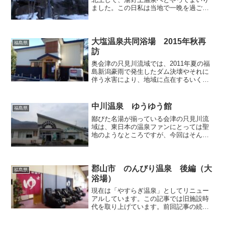
ました。この日私は当地で一晩を過ごし
たのですが、宿泊先へ向かう前に、温泉
地内の別のお宿で立ち寄り入浴を楽しむ
ことにしました。今回訪れたのは「舘乃
湯」です。湯野上温泉...
大塩温泉共同浴場 2015年秋再
福島県
訪
奥会津の只見川流域では、2011年夏の福
島新潟豪雨で発生したダム決壊やそれに
伴う水害により、地域に点在するいくつ
かの温泉施設が被害を受けましたが、そ
の後、県や町村等からの助成を受けて再
興が行われ、被害を受けた温泉の一つで
中川温泉 ゆうゆう館
福島県
ある「大塩温泉共同浴...
鄙びた名湯が揃っている会津の只見川流
域は、東日本の温泉ファンにとっては聖
地のようなところですが、今回はそんな
温泉群の中から中川温泉「ゆうゆう館」
をピックアップさせていただきます。金
山町の中川地区には町の体育館や老人ホ
ームなど、比較的規模の大...
郡山市 のんびり温泉 後編（大
福島県
浴場）
現在は「やすらぎ温泉」としてリニュー
アルしています。この記事では旧施設時
代を取り上げています。前回記事の続編
です。●大浴場「パノラマ大展望風呂」か
らバックヤードの如き質素な長い通路を