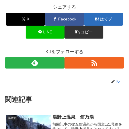
シェアする
X
Facebook
はてブ
LINE
コピー
K-Iをフォローする
K-I
関連記事
湯野上温泉 舘乃湯
福島県
前回記事の弥五島温泉から国道121号線を
北上して、湯野上温泉へとやってまいり