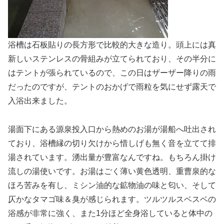
浴槽は石板貼りの長方形で比較的大きな造り。頭上には真
新しいステンレスの骨組みが立てられており、その半分に
はテントが張られているので、この日はザーザー降りの雨
だったのですが、テントのおかげで雨粒を気にせず露天で
入浴出来ました。
湯面下にある源泉投入口から熱めのお湯が湯船へ吐出され
ており、浴槽縁の切り欠けから惜しげも無く音を立てて排
湯されています。湧出量が豊富なんですね。もちろん掛け
流しの湯使いです。お湯はごく薄い黄色透明、重曹泉的な
ほろ苦みを有し、ミシン油的な鉱物油の味と匂い、そして
仄かなタマゴ味＆臭が感じられます。ツルツルスベスベの
浴感が非常に強く、また1分ほど全身浴していると体中の