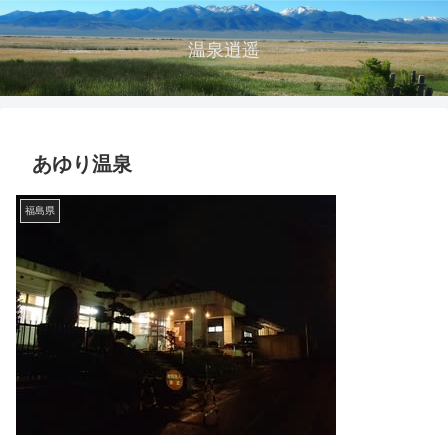
温泉逍遥
あゆり温泉
福島県