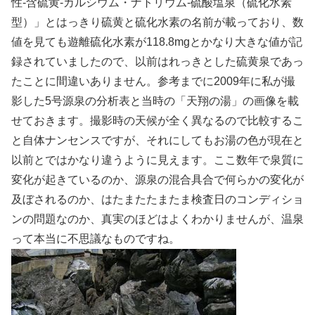
性-含硫黄-カルシウム・ナトリウム-硫酸塩泉（硫化水素
型）」とはっきり硫黄と硫化水素の名前が載っており、数
値を見ても遊離硫化水素が118.8mgとかなり大きな値が記
録されていましたので、以前はれっきとした硫黄泉であっ
たことに間違いありません。参考までに2009年に私が撮
影した5号源泉の分析表と当時の「天翔の湯」の画像を載
せておきます。撮影時の天候が全く異なるので比較するこ
と自体ナンセンスですが、それにしてもお湯の色が現在と
以前とではかなり違うように見えます。ここ数年で泉質に
変化が起きているのか、源泉の混合具合で何らかの変化が
及ぼされるのか、はたまたたまたま検査日のコンディショ
ンの問題なのか、真実のほどはよくわかりませんが、温泉
って本当に不思議なものですね。