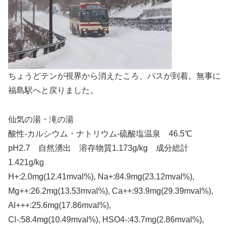
ちょうどテンが視界から消えたころ、バスが到着。無事に
福島駅へと戻りました。
仙気の湯・滝の湯
酸性-カルシウム・ナトリウム-硫酸塩温泉 46.5℃
pH2.7 自然湧出 溶存物質1.173g/kg 成分総計
1.421g/kg
H+:2.0mg(12.41mval%), Na+:84.9mg(23.12mval%),
Mg++:26.2mg(13.53mval%), Ca++:93.9mg(29.39mval%),
Al+++:25.6mg(17.86mval%),
Cl-:58.4mg(10.49mval%), HSO4-:43.7mg(2.86mval%),