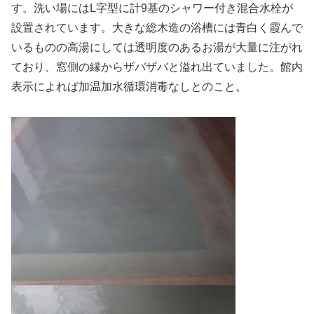
す。洗い場にはL字型に計9基のシャワー付き混合水栓が
設置されています。大きな総木造の浴槽には青白く霞んで
いるものの高湯にしては透明度のあるお湯が大量に注がれ
ており、窓側の縁からザバザバと溢れ出ていました。館内
表示によれば加温加水循環消毒なしとのこと。