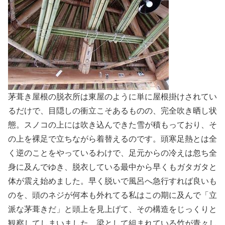
茅葺き屋根の脱衣所は東屋のように単に屋根掛けされてい
るだけで、目隠しの衝立こそあるものの、完全吹き晒し状
態。スノコの上には吹き込んできた雪が積もっており、そ
の上を裸足で立ちながら着替えるのです。頭寒足熱とは全
く逆のことをやっているわけで、足元からの冷えは忽ち全
身に及んでゆき、脱衣している最中から早くもガタガタと
体が震え始めました。早く脱いで風呂へ急行すれば良いも
のを、頭のネジが何本も外れてる私はこの期に及んで「立
派な茅葺きだ」と頭上を見上げて、その構造をじっくりと
観察してしまいました。梁として組まれている竹が青々し