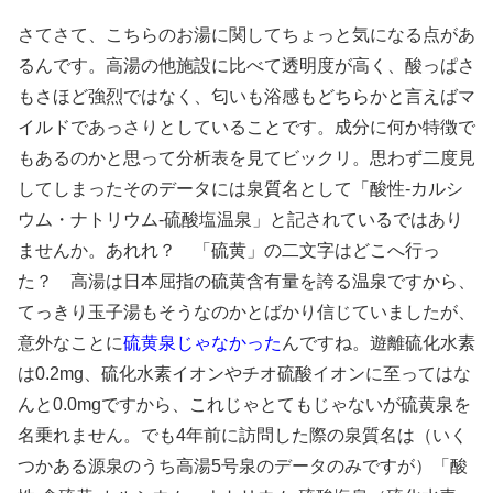
さてさて、こちらのお湯に関してちょっと気になる点があ
るんです。高湯の他施設に比べて透明度が高く、酸っぱさ
もさほど強烈ではなく、匂いも浴感もどちらかと言えばマ
イルドであっさりとしていることです。成分に何か特徴で
もあるのかと思って分析表を見てビックリ。思わず二度見
してしまったそのデータには泉質名として「酸性-カルシ
ウム・ナトリウム-硫酸塩温泉」と記されているではあり
ませんか。あれれ？ 「硫黄」の二文字はどこへ行っ
た？ 高湯は日本屈指の硫黄含有量を誇る温泉ですから、
てっきり玉子湯もそうなのかとばかり信じていましたが、
意外なことに
硫黄泉じゃなかった
んですね。遊離硫化水素
は0.2mg、硫化水素イオンやチオ硫酸イオンに至ってはな
んと0.0mgですから、これじゃとてもじゃないが硫黄泉を
名乗れません。でも4年前に訪問した際の泉質名は（いく
つかある源泉のうち高湯5号泉のデータのみですが）「酸