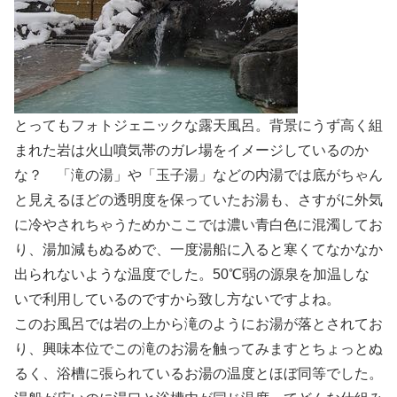
とってもフォトジェニックな露天風呂。背景にうず高く組
まれた岩は火山噴気帯のガレ場をイメージしているのか
な？ 「滝の湯」や「玉子湯」などの内湯では底がちゃん
と見えるほどの透明度を保っていたお湯も、さすがに外気
に冷やされちゃうためかここでは濃い青白色に混濁してお
り、湯加減もぬるめで、一度湯船に入ると寒くてなかなか
出られないような温度でした。50℃弱の源泉を加温しな
いで利用しているのですから致し方ないですよね。
このお風呂では岩の上から滝のようにお湯が落とされてお
り、興味本位でこの滝のお湯を触ってみますとちょっとぬ
るく、浴槽に張られているお湯の温度とほぼ同等でした。