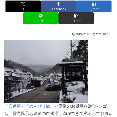
X
Facebook
はてブ
LINE
コピー
2013.02.17
2025.04.18
「安達屋」
「のんびり館」
と高湯のお風呂を2軒ハシゴ
し、雪見風呂も硫黄の白濁湯も満喫できて私としてお腹い