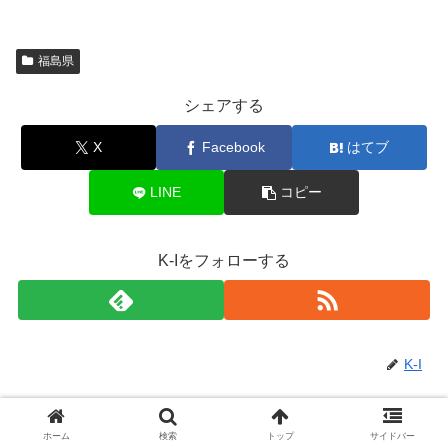
福島県
シェアする
X
Facebook
はてブ
LINE
コピー
K-Iをフォローする
K-I
関連記事
ホーム
検索
トップ
サイドバー