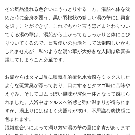
その気品溢れる色合いにうっとりする一方、湯船へ体を沈
めた時に全身を覆う、黒い羽根状の夥しい湯の華には興奮
を隠すことができず、これでもかと言うほどまとわりつい
てくる湯の華は、湯船から上がってもしっかりと体にこび
りついてくるので、日常使いのお湯としては鬱陶しいかも
しれませんが、私のような湯の華が大好きな人間は欣喜雀
躍してしまうこと必至です。
お湯からはタマゴ臭に噴気孔的硫化水素感をミックスした
ような硫黄臭が漂っており、口にするとタマゴ味に苦味や
えぐみ、そしてゴムっぽい風味が渾然一体となって感じら
れました。入浴中はツルスベ浴感と強い温まりが得られま
すが、湯上りには程よく火照りが抜け、不思議な爽快感に
包まれます。
混雑度合いによって濁り方や湯の華の量に多寡があります