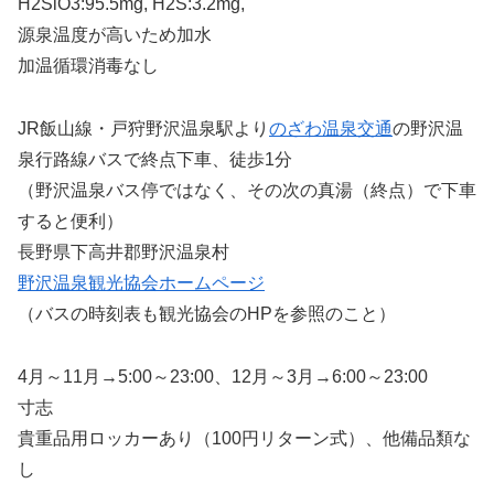
H2SiO3:95.5mg, H2S:3.2mg,
源泉温度が高いため加水
加温循環消毒なし
JR飯山線・戸狩野沢温泉駅より
のざわ温泉交通
の野沢温
泉行路線バスで終点下車、徒歩1分
（野沢温泉バス停ではなく、その次の真湯（終点）で下車
すると便利）
長野県下高井郡野沢温泉村
野沢温泉観光協会ホームページ
（バスの時刻表も観光協会のHPを参照のこと）
4月～11月→5:00～23:00、12月～3月→6:00～23:00
寸志
貴重品用ロッカーあり（100円リターン式）、他備品類な
し