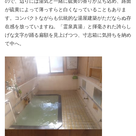
ので、辺りには湯気と一緒に硫黄の香りが立ち込め、路面
が硫黄によって薄っすらと白くなっていることもありま
す。コンパクトながらも伝統的な湯屋建築がただならぬ存
在感を放っていますね。「霊泉真湯」と揮毫された誇らし
げな文字が踊る扁額を見上げつつ、寸志箱に気持ちを納め
て中へ。