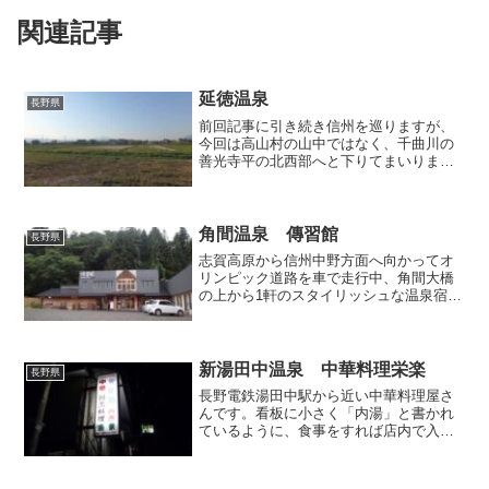
関連記事
延徳温泉
長野県
前回記事に引き続き信州を巡りますが、
今回は高山村の山中ではなく、千曲川の
善光寺平の北西部へと下りてまいりまし
た。真っ平らな畑の中に民家が点在す
る、現代信州の典型的な農村風景です。
そんな田園風景が広がる某所の農産品加
工工場裏手には・・・温泉の...
角間温泉 傳習館
長野県
志賀高原から信州中野方面へ向かってオ
リンピック道路を車で走行中、角間大橋
の上から1軒のスタイリッシュな温泉宿が
見下ろせたので、思いつきで立ち寄って
みることにしました。路傍に立つ看板や
幟に導かれながら、大橋の下を潜って夜
間瀬川沿いを遡ってゆく...
新湯田中温泉 中華料理栄楽
長野県
長野電鉄湯田中駅から近い中華料理屋さ
んです。看板に小さく「内湯」と書かれ
ているように、食事をすれば店内で入浴
が出来るらしいので、興味津々、行って
みることにしました。夕ご飯にちょうど
いい時間だったので混んでいるかと思い