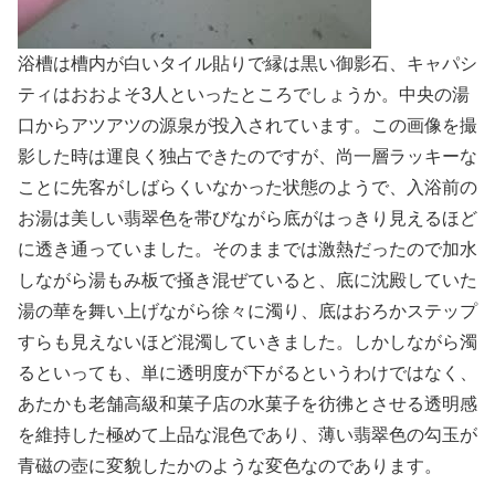
浴槽は槽内が白いタイル貼りで縁は黒い御影石、キャパシ
ティはおおよそ3人といったところでしょうか。中央の湯
口からアツアツの源泉が投入されています。この画像を撮
影した時は運良く独占できたのですが、尚一層ラッキーな
ことに先客がしばらくいなかった状態のようで、入浴前の
お湯は美しい翡翠色を帯びながら底がはっきり見えるほど
に透き通っていました。そのままでは激熱だったので加水
しながら湯もみ板で掻き混ぜていると、底に沈殿していた
湯の華を舞い上げながら徐々に濁り、底はおろかステップ
すらも見えないほど混濁していきました。しかしながら濁
るといっても、単に透明度が下がるというわけではなく、
あたかも老舗高級和菓子店の水菓子を彷彿とさせる透明感
を維持した極めて上品な混色であり、薄い翡翠色の勾玉が
青磁の壺に変貌したかのような変色なのであります。