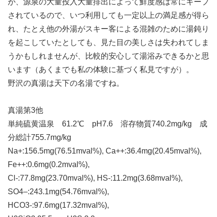
が、源泉の大量投入大量排出によって鮮度感は常にキープ
されているので、いつ利用しても一定以上の満足感が得ら
れ、たとえ他の外湯がスキー客による混雑のために湯鈍り
を起こしていたとしても、見た目の美しさは失われてしま
うかもしれませんが、比較的安心して湯浴みできるかと思
います（あくまでも私の体験に基づく私見ですが）。
野沢の真湯は天下の名湯ですね。
真湯第3他
単純硫黄温泉 61.2℃ pH7.6 溶存物質740.2mg/kg 成
分総計755.7mg/kg
Na+:156.5mg(76.51mval%), Ca++:36.4mg(20.45mval%),
Fe++:0.6mg(0.2mval%),
Cl-:77.8mg(23.70mval%), HS-:11.2mg(3.68mval%),
SO4–:243.1mg(54.76mval%),
HCO3-:97.6mg(17.32mval%),