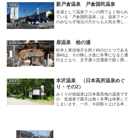
きや、お客さんは私一人だ...
新戸倉温泉 戸倉国民温泉
長野県
名湯として温泉ファンの間でよく知られ
ている「戸倉国民温泉」は、温泉ファン
のみならず地元の方からも人気を博して
おり、いつ訪れても大変賑わっていま
す。私もいままで何度か入湯しているの
ですが、昨年冬の某日にも訪れたので、
今回はその時の記録を取り上...
扉温泉 桧の湯
長野県
松本と東信地方を跨ぐ峠のひとつである
扉峠は、その険しさ故に冬季になると通
行止となり、文字通り交通面で固く閉ざ
される扉となってしまうわけですが、こ
の通行止区間の松本側の起点となるのが
峠の手前で湧く「扉温泉」でして、途中
から離合が厳しくなる狭隘...
本沢温泉 （日本高所温泉めぐ
長野県
り・その2）
みくりが池温泉は日本最高地の温泉です
が、造成泉で露天は無く冬季は休業して
しまいます。一方、今回取り上げる本沢
温泉は、通年営業で露天がある自然湧出
の最高地点の温泉です。通年営業とはい
え、登山客を相手にしたいわゆる山小屋
でして、車では行けず、山...