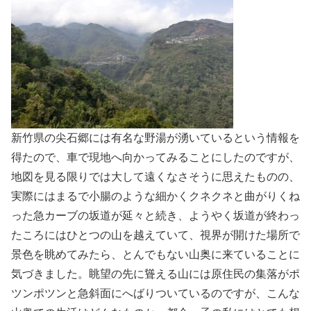
新竹県の尖石郷には有名な野湯が湧いているという情報を
得たので、車で現地へ向かってみることにしたのですが、
地図を見る限りでは大して遠くなさそうに思えたものの、
実際にはまるで小腸のような細かくクネクネと曲がりくね
った急カーブの坂道が延々と続き、ようやく坂道が終わっ
たころにはひとつの山を越えていて、視界が開けた場所で
景色を眺めてみたら、とんでもない山奥に来ていることに
気づきました。眺望の先に聳える山には原住民の集落がポ
ツンポツンと急斜面にへばりついているのですが、こんな