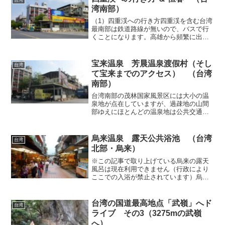
湾南部）
（1）四重渓への行き方四重渓を含む台湾
最南部は鉄道路線が無いので、バスで行
くことになります。高雄から頻繁に出て
いる屏東客運・高雄客運・国光客運・中
南客運の4社共同運行バス「墾丁列車」、
特に88号快速（自動車専用道）を経由す
宝来温泉 芳晨温泉渡假村（そし
台湾
るバスが早くて便利...
て宝来までのアクセス） （台湾
南部）
台湾南部の茂林国家風景区には大小の温
泉地が点在していますが、過疎地の山間
部ゆえにほとんどの温泉地は公共交通機
関で訪れるのはなかなか困難。その中で
も最も訪問しやすい宝来温泉へ行ってき
ました。日本統治時代から当地に湧く温
烏来温泉 露天公共浴池 （台湾
台湾
泉の存在は知られていたそ...
北部・烏来）
※この記事で取り上げている烏来の露天
風呂は現在利用できません（行政により
ここでの入浴が禁止されています）烏来
に無料の露天風呂があることは以前から
知っていましたし、何度か訪問した際に
遠くから眺めてどんなところかも大概的
台湾の国道最高地点「武嶺」へド
台湾
にわかってました。はっき...
ライブ その3（3275mの武嶺
へ）