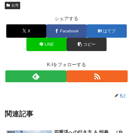
台湾
シェアする
X
Facebook
はてブ
LINE
コピー
K-Iをフォローする
K-I
関連記事
四重渓への行き方 ＆ 恒春 （台
台湾