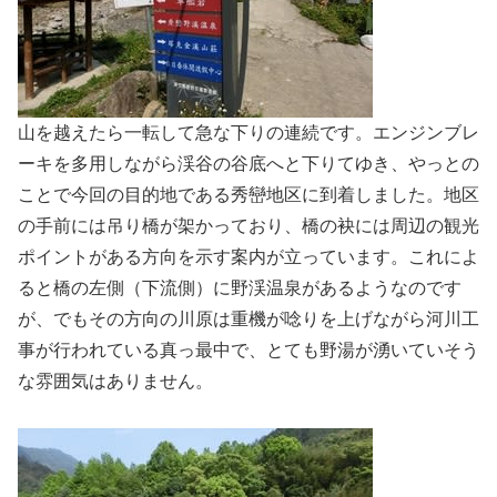
山を越えたら一転して急な下りの連続です。エンジンブレ
ーキを多用しながら渓谷の谷底へと下りてゆき、やっとの
ことで今回の目的地である秀巒地区に到着しました。地区
の手前には吊り橋が架かっており、橋の袂には周辺の観光
ポイントがある方向を示す案内が立っています。これによ
ると橋の左側（下流側）に野渓温泉があるようなのです
が、でもその方向の川原は重機が唸りを上げながら河川工
事が行われている真っ最中で、とても野湯が湧いていそう
な雰囲気はありません。