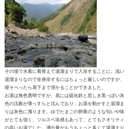
その場で水着に着替えて湯溜まりで入浴することに。浅い
湯溜まりなので全身浴するにはちょっと厳しいのですが、
寝そべったら肩下まで浸かることができました。
お湯は無色透明ですが、底には硫化鉄と思しき黒っぽい灰
色の沈殿が薄っすらと沈んでおり、お湯を動かすと湯溜ま
りは灰色に濁ります。ゆでたまごの卵黄のような匂いや味
がとても強く、ツルスベ浴感もあって、とてもクオリティ
の高いお湯でした。湧出量がもうちょっと多くて湯溜まり