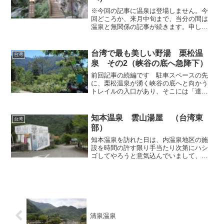
※今回の記事に温泉は登場しません。今
回どころか、来月中旬まで、当分の間は
温泉と無関係の記事が続きます。申し訳
ございません。あしからず。前回記事の
続編です。 【14:15 泰山隧道（文山温
泉入口・標高575m・台8線167.7km地
台湾で最も美しい野湯 栗松温
台湾
点）】文山...
泉 その2（峡谷の底へ急降下）
前回記事の続編です 駐車スペースの先
に、栗松温泉が湧く峡谷の底へと向かう
トレイルの入口があり、そこには「達道
恩温泉 Da Dao-n Hot Spring」と手書き
されたプレートが括りつけられていまし
た。原住民ブヌン族の言葉では栗松温泉
知本温泉 雲山湯屋 （台湾東
台湾
をこ...
部）
知本温泉を訪れた日は、内温泉地区の施
設を時間の許す限り手当たり次第にハシ
ゴしてやろうと意気込んでいまして、
「開天宮」で日本語世代のお爺さんと別
れた後は、入口に掲げられた「本店採用
原湯」という看板に惹かれて「雲山湯
屋」に立ち寄って入浴してみる...
清泉温泉