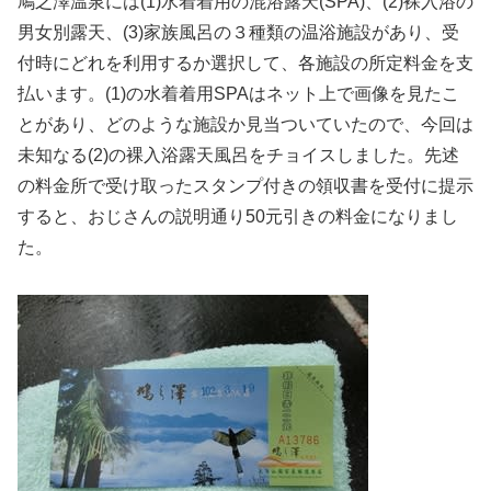
鳩之澤温泉には(1)水着着用の混浴露天(SPA)、(2)裸入浴の
男女別露天、(3)家族風呂の３種類の温浴施設があり、受
付時にどれを利用するか選択して、各施設の所定料金を支
払います。(1)の水着着用SPAはネット上で画像を見たこ
とがあり、どのような施設か見当ついていたので、今回は
未知なる(2)の裸入浴露天風呂をチョイスしました。先述
の料金所で受け取ったスタンプ付きの領収書を受付に提示
すると、おじさんの説明通り50元引きの料金になりまし
た。