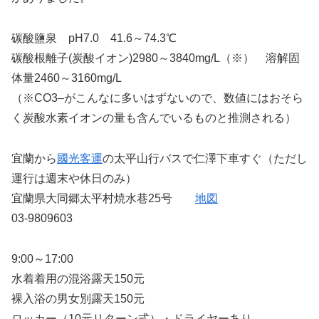
碳酸鹽泉 pH7.0 41.6～74.3℃
碳酸根離子(炭酸イオン)2980～3840mg/L（※） 溶解固
体量2460～3160mg/L
（※CO3–がこんなに多いはずないので、数値にはおそら
く炭酸水素イオンの量も含んでいるものと推測される）
宜蘭から
國光客運
の太平山行バスで仁澤下車すぐ（ただし
運行は週末や休日のみ）
宜蘭県大同郷太平村焼水巷25号
地図
03-9809603
9:00～17:00
水着着用の混浴露天150元
裸入浴の男女別露天150元
ロッカー（10元リターン式）・ドライヤーあり