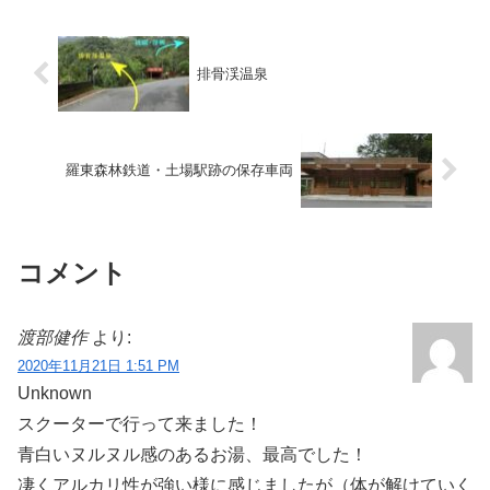
のつり橋の上から上流側...
排骨渓温泉
羅東森林鉄道・土場駅跡の保存車両
コメント
渡部健作
より:
2020年11月21日 1:51 PM
Unknown
スクーターで行って来ました！
青白いヌルヌル感のあるお湯、最高でした！
凄くアルカリ性が強い様に感じましたが（体が解けていく