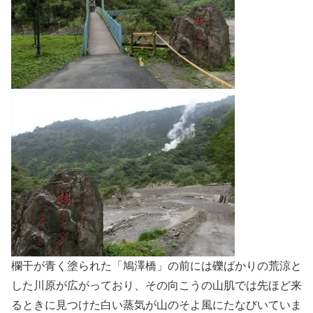
欄干が青く塗られた「鳩澤橋」の前には礫ばかりの荒涼と
した川原が広がっており、その向こうの山肌では先ほど来
るときに見つけた白い蒸気が山のそよ風にたなびいていま