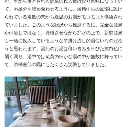
か、壁から落とされる源泉の投入量は絞り気味になってい
て、不足分を埋め合わせるように、浴槽中央の底部に設け
られている複数の穴から適温のお湯がモコモコと供給され
ていました。このような状況から推測するに、完全な源泉
かけ流しではなく、循環させながら加水の上で、新鮮源泉
も一緒に投入しているような半掛け流し的湯使いなのだろ
うと思われます。湯船のお湯は薄い青みを帯びた灰白色に
弱く濁り、湯中では硫黄の細かな湯の中が無数に舞ってい
て、浴槽底部の隅にもたくさん沈殿していました。