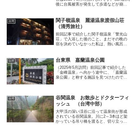
後に台風被害が発生して歩道などが崩壊
し、2015年9月23日現在、ゲートが閉鎖
（施錠）されて立ち入りできない状態と
なっているようです。今回の「中横公
関子嶺温泉 麗湯温泉渡假山荘
台湾
路」横断ドライ...
（清秀旅社）
前回記事で紹介した関子嶺温泉「警光山
荘」で入浴した後のこと。まだその晩の
宿を決めていなかった私は、熱い風呂に
浸かってフラフラになり、もうこの場所
から移動するのが面倒になったので、関
子嶺で宿を探すことにしました。台湾屈
台東県 嘉蘭温泉公園
台湾
指の温泉地である当地には...
（2025年5月訪問）前回記事で紹介した
「金峰温泉」へ向かう途中に、「嘉蘭温
泉公園」と称する施設を見つけたので、
立ち寄ってみることにしました。この公
園は台東県道64号線（東64線）の沿道に
あり、その名の通り、川を見下ろす小高
い丘の上の嘉蘭集...
谷関温泉 お散歩とドクターフィ
台湾
ッシュ （台湾中部）
大甲渓の深い渓谷に沿って温泉街が形成
されている谷関温泉。川に2～3本ほど架
かっている吊り橋を渡ると、切り立った
山肌に挟まれた峻険な谷、そしてその隙
間にへばりつくように建つホテル群の様
子がよくわかります。谷関温泉飯店近く