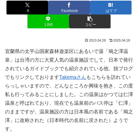
X
Facebook
はてブ
LINE
コピー
2013.04.28
2025.04.18
宜蘭県の太平山国家森林遊楽区にあるいで湯「鳩之澤温
泉」は台湾の方に大変人気の温泉施設でして、日本で発行
されているガイドブックでも紹介されている他、拙ブログ
でもリンクしております
Takemaさん
もこちらを訪れてい
らっしゃいますので、どんなところか興味を抱き、この度
私も行ってみることにしました。この温泉はかつては仁澤
温泉と呼ばれており、現在でも温泉前のバス停は「仁澤」
のままですが、温泉施設の方は日本風の名前である「鳩之
澤」に改称された（日本時代の名前に戻された）ようで
す。