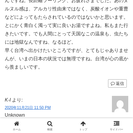
んですね。長距離ツーリング、お疲れさまでした。あのヌ
ルヌル感は、アルカリ性由来ではなく、炭酸イオンや重曹
などによってもたらされているのではないかと思います。
とにかく青白く濁って実に良いお湯ですよね。私もまた行
きたいです。でも人間にとって天国なこの温泉も、虫たち
には地獄なんですね、なるほど。
早く台湾へ出かけたいところですが、とてもじゃありませ
んが、いまの日本の状況では無理ですね。台湾が心の底か
ら羨ましいです。
返信
K-I
より:
2020年11月21日 11:50 PM
Unknown
渡部さん、こんばんは。
ホーム
検索
トップ
サイドバー
新しいスクーターで宜蘭へお出かけになったことはブログ