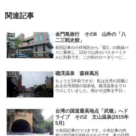
関連記事
金門島旅行 その6 山外の「八
台湾
二三戦史館」
前回記事の小径地区から「藍1」の路線バ
スに乗車し、12分で山外のバスターミナ
ルに到着です。この街のロータリーにも
蒋介石の銅像が威風堂々と立って、行き
交う市民を睥睨していました。なんだか
前世紀的な独裁国家みたい。 バスター
礁渓温泉 森林風呂
台湾
ミナル内にある観光案...
ちょうど1年前ですが、私は台湾の宜蘭に
ある台湾屈指の温泉地、礁渓温泉をウロ
ウロしていました。雨がそぼ降る平日の
温泉地は人の影もまばら。でもせっかく
当地を訪れたなら温泉の露天風呂に入り
たいので、傘をさしながら温泉街を北へ
向かって歩くことにしま...
台湾の国道最高地点「武嶺」へド
台湾
ライブ その2 文山温泉(2015年
5月)
※前回記事のつづきです。※本記事の内
容は2015年5月時点のものです。私の訪問