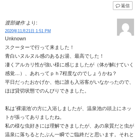
返信
渡部健作
より:
2020年11月21日 1:51 PM
Unknown
スクーターで行って来ました！
青白いヌルヌル感のあるお湯、最高でした！
凄くアルカリ性が強い様に感じましたが（体が解けていく
感覚…）、あれってｐｈ7程度なのでしょうかね？
平日だったおかげか、他に誰も入浴客がいなかったので、
ほぼ貸切状態でのんびりできました。
私は’裸湯池’の方に入浴しましたが、温泉池の頭上にネッ
トが張ってありましたね。
私の様な虫好きには理解できましたが、あの泉質だと虫が
温泉に落ちるとたぶん一瞬でご臨終だと思います。それと