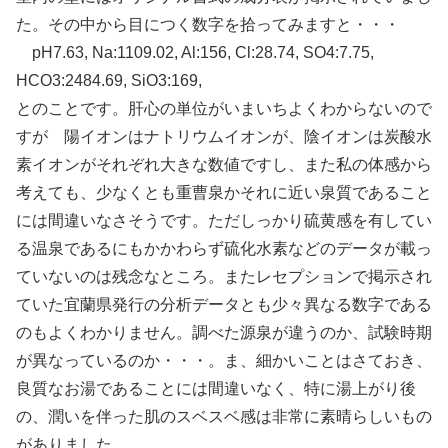
た。その中から目につく数字を拾ってみますと・・・
pH7.63, Na:1109.02, Al:156, Cl:28.74, SO4:7.75,
HCO3:2484.69, SiO3:169,
とのことです。肝心の単位がいまいちよくわからないので
すが 陽イオンはナトリウムイオンが、陰イオンは炭酸水
素イオンがそれぞれ大きな数値ですし、また私の体感から
考えても、少なくとも重曹泉かそれに近い泉質であること
には間違いなさそうです。ただしっかり硫黄感を有してい
る温泉であるにもかかわらず硫化水素などのデータが載っ
ていないのは残念なところ。またレセプションで掲示され
ていた宜蘭県発行の分析データとも少々異なる数字である
のもよくわかりません。調べた源泉が違うのか、試験時期
が異なっているのか・・・。ま、細かいことはさておき、
良質なお湯であることには間違いなく、特に湯上がり後
の、潤いを伴った肌のスベスベ感は非常に素晴らしいもの
がありました。