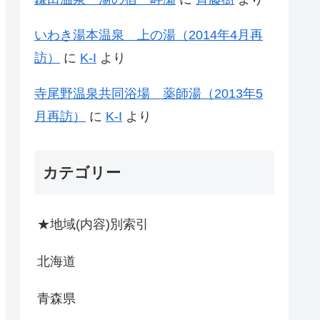
いわき湯本温泉 上の湯（2014年4月再
訪）
に
K-I
より
寺尾野温泉共同浴場 薬師湯（2013年5
月再訪）
に
K-I
より
カテゴリー
★地域(内容)別索引
北海道
青森県