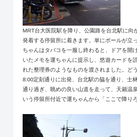
MRT台大医院駅を降り、公園路を台北駅に向か
発着する停留所に着きます。単にポールが立
ちゃんはタバコを一服し終わると、ドアを開
いたメモを運ちゃんに提示し、悠遊カードを
れた整理券のようなものを渡されました。ど
8:00定刻通りに出発、台北駅の脇を通り、
通り過ぎ、眺めの良い山道を走って、天籟温
いう停留所付近で運ちゃんから「ここで降り