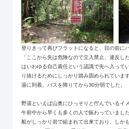
登りきって再びフラットになると、目の前に
「ここから先は危険なので立入禁止、違反した
はいわゆる自己責任という認識で先へ入って
り抜けるためにしっかり踏み固められていま
湯に到着。バスを降りてから30分弱でした。
野湯といえば山奥にひっそりと佇んでいるイ
午前中から早くも多くの人で賑わっていまし
船がしっかり岩で組まれて出来ており、しか