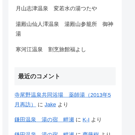
月山志津温泉 変若水の湯つたや
湯殿山仙人澤温泉 湯殿山参籠所 御神
湯
寒河江温泉 割烹旅館福よし
最近のコメント
寺尾野温泉共同浴場 薬師湯（2013年5
月再訪）
に
Jake
より
鎌田温泉 湯の宿 畔瀬
に
K-I
より
鎌田温泉 湯の宿 畔瀬
に
齊藤樹
より