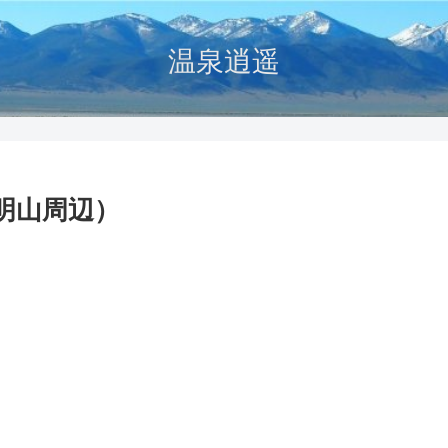
温泉逍遥
明山周辺）