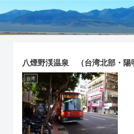
八煙野渓温泉 （台湾北部・陽
台湾