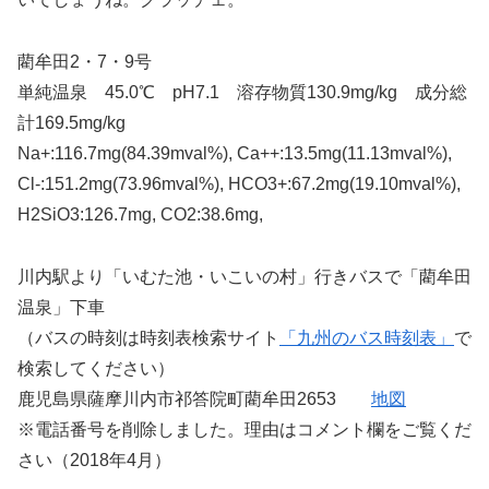
藺牟田2・7・9号
単純温泉 45.0℃ pH7.1 溶存物質130.9mg/kg 成分総
計169.5mg/kg
Na+:116.7mg(84.39mval%), Ca++:13.5mg(11.13mval%),
Cl-:151.2mg(73.96mval%), HCO3+:67.2mg(19.10mval%),
H2SiO3:126.7mg, CO2:38.6mg,
川内駅より「いむた池・いこいの村」行きバスで「藺牟田
温泉」下車
（バスの時刻は時刻表検索サイト
「九州のバス時刻表」
で
検索してください）
鹿児島県薩摩川内市祁答院町藺牟田2653
地図
※電話番号を削除しました。理由はコメント欄をご覧くだ
さい（2018年4月）