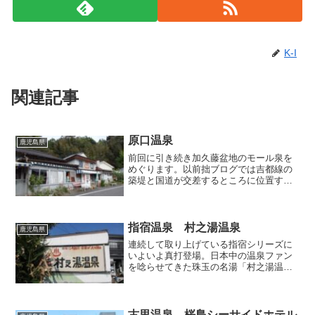
K-I
関連記事
原口温泉
鹿児島県
前回に引き続き加久藤盆地のモール泉を
めぐります。以前拙ブログでは吉都線の
築堤と国道が交差するところに位置する
「前田温泉」を取り上げたことがありま
すが、今回訪れるのはその線路の反対側
にある「原口温泉」です。この辺りは本
当に犬も歩けば温泉に当た...
指宿温泉 村之湯温泉
鹿児島県
連続して取り上げている指宿シリーズに
いよいよ真打登場。日本中の温泉ファン
を唸らせてきた珠玉の名湯「村之湯温
泉」に、遅ればせながら私もお邪魔して
まいりました。明治15年に創業した指宿
で最も古い公衆浴場なんだそうでして、
既に多くの温泉ファンによ...
古里温泉 桜島シーサイドホテル