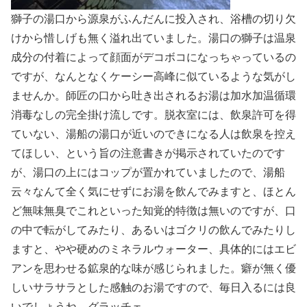
獅子の湯口から源泉がふんだんに投入され、浴槽の切り欠
けから惜しげも無く溢れ出ていました。湯口の獅子は温泉
成分の付着によって顔面がデコボコになっちゃっているの
ですが、なんとなくケーシー高峰に似ているような気がし
ませんか。師匠の口から吐き出されるお湯は加水加温循環
消毒なしの完全掛け流しです。脱衣室には、飲泉許可を得
ていない、湯船の湯口が近いのできになる人は飲泉を控え
てほしい、という旨の注意書きが掲示されていたのです
が、湯口の上にはコップが置かれていましたので、湯船
云々なんて全く気にせずにお湯を飲んでみますと、ほとん
ど無味無臭でこれといった知覚的特徴は無いのですが、口
の中で転がしてみたり、あるいはゴクリの飲んでみたりし
ますと、やや硬めのミネラルウォーター、具体的にはエビ
アンを思わせる鉱泉的な味が感じられました。癖が無く優
しいサラサラとした感触のお湯ですので、毎日入るには良
いでしょうね。グラッチェ。