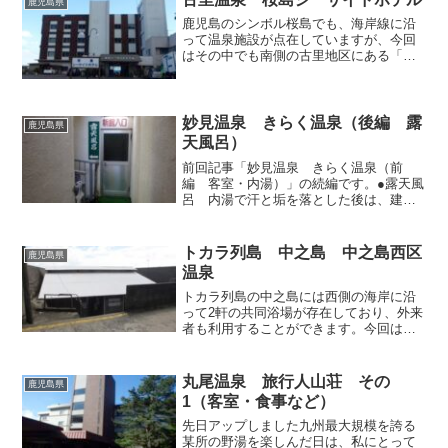
鹿児島県
鹿児島のシンボル桜島でも、海岸線に沿
って温泉施設が点在していますが、今回
はその中でも南側の古里地区にある「桜
島シーサイドホテル」で日帰り入浴して
まいりました。この地区には中規模のホ
テルが国道に沿って数軒並んでいます
が、潮風が直撃する上、目の...
妙見温泉 きらく温泉（後編 露
鹿児島県
天風呂）
前回記事「妙見温泉 きらく温泉（前
編 客室・内湯）」の続編です。●露天風
呂 内湯で汗と垢を落とした後は、建物
の裏手にある露天風呂にも入ってみるこ
とにしました。旧館2階のキッチン脇から
新館へ向かう通路に出て、途中で案内に
トカラ列島 中之島 中之島西区
鹿児島県
従い左に曲がり、犬走り...
温泉
トカラ列島の中之島には西側の海岸に沿
って2軒の共同浴場が存在しており、外来
者も利用することができます。今回はそ
のうち西区にある西区温泉を取り上げま
す。港近くの防波堤が海側へ出っ張って
いるところに湯小屋が建てられており、
丸尾温泉 旅行人山荘 その
鹿児島県
道路よりも低い海岸と同...
1（客室・食事など）
先日アップしました九州最大規模を誇る
某所の野湯を楽しんだ日は、私にとって