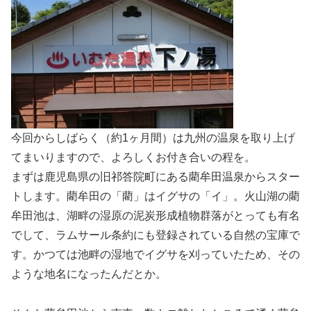
今回からしばらく（約1ヶ月間）は九州の温泉を取り上げ
てまいりますので、よろしくお付き合いの程を。
まずは鹿児島県の旧祁答院町にある藺牟田温泉からスター
トします。藺牟田の「藺」はイグサの「イ」。火山湖の藺
牟田池は、湖畔の湿原の泥炭形成植物群落がとっても有名
でして、ラムサール条約にも登録されている自然の宝庫で
す。かつては池畔の湿地でイグサを刈っていたため、その
ような地名になったんだとか。