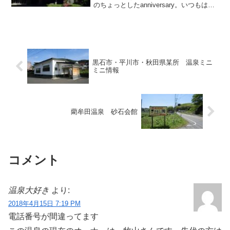
のちょっとしたanniversary。いつもはお
手頃な宿で晩を過ごしていますが、せっ
かくですからこの日ばかりは記念日にふ
さわしい素敵な宿に泊まろうと考え、霧
島山麓の丸尾...
黒石市・平川市・秋田県某所 温泉ミニ
ミニ情報
藺牟田温泉 砂石会館
コメント
温泉大好き
より:
2018年4月15日 7:19 PM
電話番号が間違ってます