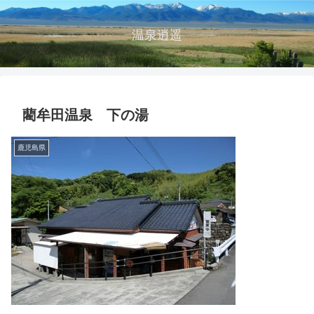
温泉逍遥
藺牟田温泉 下の湯
鹿児島県