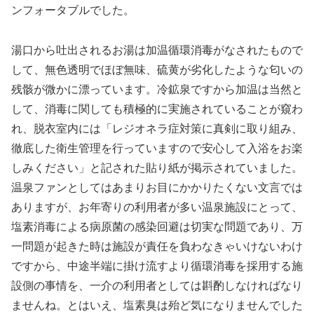
ンフォータブルでした。
湯口から吐出されるお湯は加温循環消毒がなされたもので
して、無色透明でほぼ無味、硫黄が劣化したような匂いの
残骸が微かに漂っています。冷鉱泉ですから加温は当然と
して、消毒に関しても積極的に実施されていることが窺わ
れ、脱衣室内には「レジオネラ症対策に真剣に取り組み、
徹底した衛生管理を行っていますので安心して入浴をお楽
しみください」と記された貼り紙が掲示されていました。
温泉ファンとしてはあまりお目にかかりたくない文言では
ありますが、お年寄りの利用者が多い温泉施設にとって、
塩素消毒による病原菌の感染回避は切実な問題であり、万
一問題が起きた時は施設が責任を負わなきゃいけないわけ
ですから、中途半端に掛け流すより循環消毒を採用する施
設側の事情を、一介の利用者としては斟酌しなければなり
ませんね。とはいえ、塩素臭は殆ど気になりませんでした