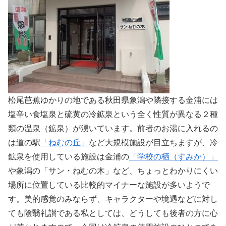
松尾芭蕉ゆかりの地である秋田県象潟や隣接する金浦には
塩辛い食塩泉と硫黄の冷鉱泉という全く性質が異なる２種
類の温泉（鉱泉）が湧いています。前者のお湯に入れるの
は道の駅
「ねむの丘」
など大規模施設が目立ちますが、冷
鉱泉を使用している施設は金浦の
「学校の栖（すみか）」
や象潟の「サン・ねむの木」など、ちょっとわかりにくい
場所に位置している比較的マイナーな施設が多いようで
す。美的感覚のみならず、キャラクターや境遇などに対し
ても陰翳礼讃である私としては、どうしても後者の方に心