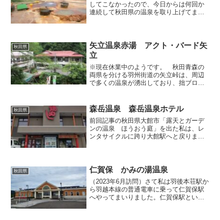
してこなかったので、今日からは何回か
連続して秋田県の温泉を取り上げてまい
ります。まずはじめは温泉ファンに名高
い野湯である奥々八九郎温泉を紹介しま
しょう。ここは入浴に適した温度のお湯
が、まるでジャグジーの...
矢立温泉赤湯 アクト・バード矢
秋田県
立
※現在休業中のようです。 秋田青森の
両県を分ける羽州街道の矢立峠は、周辺
で多くの温泉が湧出しており、拙ブログ
でも日景温泉や相乗温泉などを既に取り
上げておりますが、今回ピックアップす
るのは峠の名前を冠する矢立温泉・赤湯
森岳温泉 森岳温泉ホテル
秋田県
です。現在では「アクト・...
前回記事の秋田県大館市「露天とガーデ
ンの温泉 ほうおう庭」を出た私は、レ
ンタサイクルに跨り大館駅へと戻りまし
た。駅の観光協会へレンタサイクルを返
却後、列車が来るまで腹ごなしをするこ
とに。大館駅といえば駅弁「鶏めし」が
とっても有名であり、私も...
仁賀保 かみの湯温泉
秋田県
（2023年6月訪問）さて私は羽後本荘駅か
ら羽越本線の普通電車に乗って仁賀保駅
へやってまいりました。仁賀保駅といえ
ば駅の真裏にTDKの大きな工場がありま
すね。昭和世代の私は、学生時代にTDK