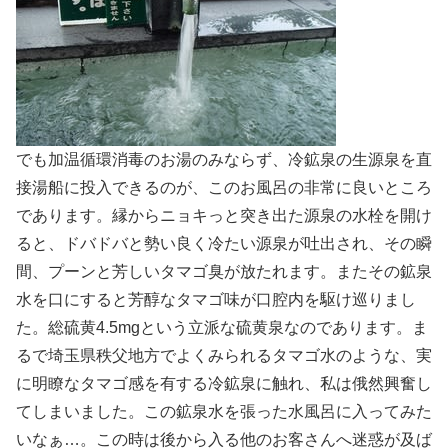
でも加温循環消毒のお湯のみならず、冷鉱泉の生源泉を直
接湯船に投入できるのが、このお風呂の非常に良いところ
であります。縁からニョキっと突き出た源泉の水栓を開け
ると、ドバドバと勢い良く冷たい源泉が吐出され、その瞬
間、プーンと芳しいタマゴ臭が放たれます。またその鉱泉
水を口にすると芳醇なタマゴ味が口腔内を駆け巡りまし
た。総硫黄4.5mgという立派な硫黄泉なのであります。ま
るで埼玉県秩父地方でよくみられるタマゴ水のような、実
に明瞭なタマゴ感を有する冷鉱泉に触れ、私は俄然興奮し
てしまいました。この鉱泉水を張った水風呂に入ってみた
いなぁ…。この時は後から入る他のお客さんへ迷惑が及ば