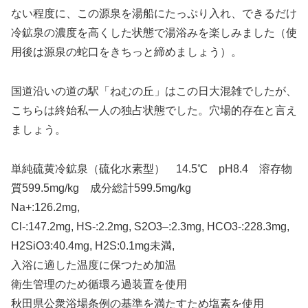
ない程度に、この源泉を湯船にたっぷり入れ、できるだけ
冷鉱泉の濃度を高くした状態で湯浴みを楽しみました（使
用後は源泉の蛇口をきちっと締めましょう）。
国道沿いの道の駅「ねむの丘」はこの日大混雑でしたが、
こちらは終始私一人の独占状態でした。穴場的存在と言え
ましょう。
単純硫黄冷鉱泉（硫化水素型） 14.5℃ pH8.4 溶存物
質599.5mg/kg 成分総計599.5mg/kg
Na+:126.2mg,
Cl-:147.2mg, HS-:2.2mg, S2O3–:2.3mg, HCO3-:228.3mg,
H2SiO3:40.4mg, H2S:0.1mg未満,
入浴に適した温度に保つため加温
衛生管理のため循環ろ過装置を使用
秋田県公衆浴場条例の基準を満たすため塩素を使用