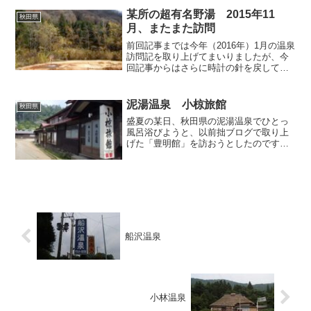
のカセットテープやビデオテープをたく
さん買って録音...
某所の超有名野湯 2015年11
秋田県
月、またまた訪問
前回記事までは今年（2016年）1月の温泉
訪問記を取り上げてまいりましたが、今
回記事からはさらに時計の針を戻して、
ほぼ一年前となる2015年11月に巡った北
東北の温泉を連続してアップさせていた
だきます。毎度毎度のことですが、情報
泥湯温泉 小椋旅館
秋田県
鮮度に欠ける...
盛夏の某日、秋田県の泥湯温泉でひとっ
風呂浴びようと、以前拙ブログで取り上
げた「豊明館」を訪おうとしたのです
が、あいにく休業中で固く扉を閉ざして
いたため（※）、第二候補である「小椋
旅館」で日帰り入浴をお願いすることに
しました。私がこちらを訪れ...
船沢温泉
小林温泉