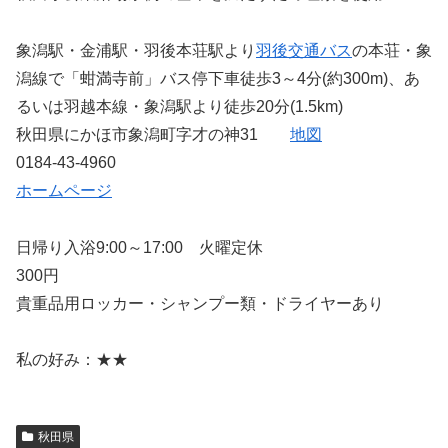
象潟駅・金浦駅・羽後本荘駅より
羽後交通バス
の本荘・象
潟線で「蚶満寺前」バス停下車徒歩3～4分(約300m)、あ
るいは羽越本線・象潟駅より徒歩20分(1.5km)
秋田県にかほ市象潟町字才の神31
地図
0184-43-4960
ホームページ
日帰り入浴9:00～17:00 火曜定休
300円
貴重品用ロッカー・シャンプー類・ドライヤーあり
私の好み：★★
秋田県