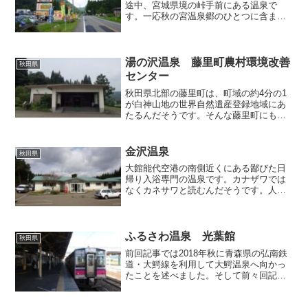
途中、宮城県境の峠手前にある温泉で
す。一応秋の宮温泉郷のひとつに含まれ
るようですが、泉質といい立地といい、
秋の宮温泉の他の温泉とは一線を画した
方がよいかもしれません。 温泉を利用
するには、まず湯屋から20...
湯の沢温泉 藤里町農村環境改善
秋田県
センター
秋田県北部の藤里町は、町域の約4分の1
が白神山地の世界自然遺産登録地域にあ
たるんだそうです。そんな藤里町にも湯
ノ沢温泉というお湯が湧いており、数軒
の旅館や入浴施設が営業しております。
今回はその中でも町営の「農村環境改善
金沢温泉
秋田県
センター」で入浴してき...
大館能代空港の南側近くにある鄙びた日
帰り入浴専門の温泉です。カナザワでは
なくカネサワと読むんだそうです。人ま
わりを杉木立に囲まれた長閑で静かな環
境なのですが、県道24号線からちょっと
奥へ入った目立たないところにあり、駐
車場に車がほとんどとま...
ふるさわ温泉 光葉館
秋田県
前回記事では2018年秋に青森県の弘南鉄
道・大鰐線を利用して大鰐温泉へ向かっ
たことを述べました。そして前々回記事
では、大鰐で泊まった温泉宿についてご
紹介いたしました。話の流れとしては、