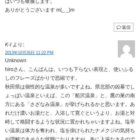
はいつも敬服します。
ありがとうございます m(_ _)m
返信
K-I
より:
2013年10月26日 11:22 PM
Unknown
hiroさん、こんばんは。いつも下らない表現と、使いふる
しのフレーズばかりで恐縮です。
秋田県は個性的な温泉が多いですよね。県北部の凶暴でし
ょっぱい温泉といえば、この「船沢温泉」と、鷹の巣の南
方にある「さざなみ温泉」が挙げられるかと思います。あ
れだけ濃いお湯だと、入浴して寛ぐというより、お湯と対
峙して格闘するような状況に置かれちゃいますよね。塩辛
い温泉は体力を奪われ、塩を掛けられたナメクジの気持ち
が理解できそうな状態になりますが、冬に入浴なさるので