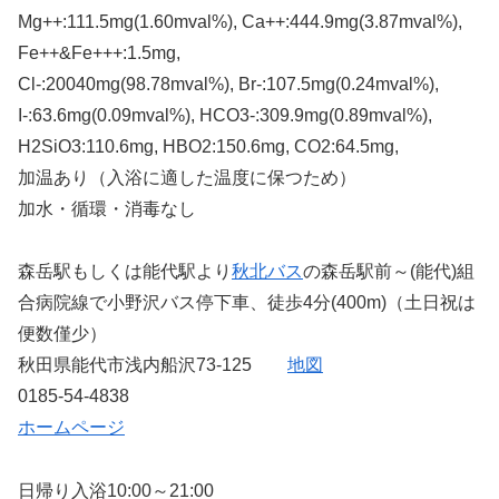
Mg++:111.5mg(1.60mval%), Ca++:444.9mg(3.87mval%),
Fe++&Fe+++:1.5mg,
Cl-:20040mg(98.78mval%), Br-:107.5mg(0.24mval%),
I-:63.6mg(0.09mval%), HCO3-:309.9mg(0.89mval%),
H2SiO3:110.6mg, HBO2:150.6mg, CO2:64.5mg,
加温あり（入浴に適した温度に保つため）
加水・循環・消毒なし
森岳駅もしくは能代駅より
秋北バス
の森岳駅前～(能代)組
合病院線で小野沢バス停下車、徒歩4分(400m)（土日祝は
便数僅少）
秋田県能代市浅内船沢73-125
地図
0185-54-4838
ホームページ
日帰り入浴10:00～21:00