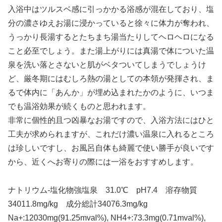
入浴中はツルスベ感に引っかかる浴感が混在しており、塩
分の濃さゆえお湯に浸かっていると徐々に体力が奪われ、
うっかり長湯するとたちまち湯当たりしてヘロヘロになる
こと必至でしょう。また湯上がりには真湯で体についた温
泉を洗い落とさないと肌がベタついてしまうでしょうけ
ど、厳冬期にはむしろ熱の湯としての本領が発揮され、ま
るで体内に「あんか」が埋め込まれたかのように、いつま
でも温浴効果が続くものと思われます。
非常に個性的且つ凶暴なお湯ですので、入浴方法にはひと
工夫が求められますが、これだけ濃い温泉に入れるところ
は珍しいですし、お風呂自体も綺麗で使い勝手が良いです
から、近くへお寄りの際には一浴をおすすめします。
ナトリウム-塩化物強塩泉 31.0℃ pH7.4 溶存物質
34011.8mg/kg 成分総計34076.3mg/kg
Na+:12030mg(91.25mval%), NH4+:73.3mg(0.71mval%),