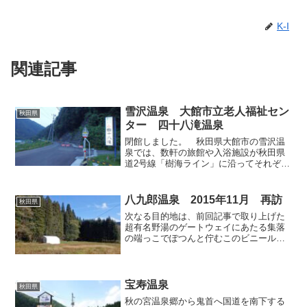
K-I
関連記事
雪沢温泉 大館市立老人福祉セン
秋田県
ター 四十八滝温泉
閉館しました。 秋田県大館市の雪沢温
泉では、数軒の旅館や入浴施設が秋田県
道2号線「樹海ライン」に沿ってそれぞれ
間隔を空けて位置しており、ひとつひと
つを見ると一軒宿のようにも思えます
が、いずれも同じ源泉を引いているた
八九郎温泉 2015年11月 再訪
秋田県
め、どこを利用しても同じお...
次なる目的地は、前回記事で取り上げた
超有名野湯のゲートウェイにあたる集落
の端っこでぽつんと佇むこのビニールハ
ウスです。拙ブログとしては2009年8月以
来7年ぶりの再登場となります（以前の記
事はこちら）。 各部材が適宜補修され
てるようですが、...
宝寿温泉
秋田県
秋の宮温泉郷から鬼首へ国道を南下する