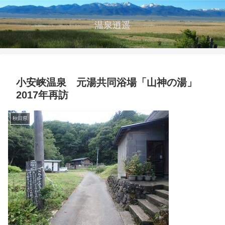
温泉逍遥
小安峡温泉 元湯共同浴場「山神の湯」
2017年再訪
秋田県