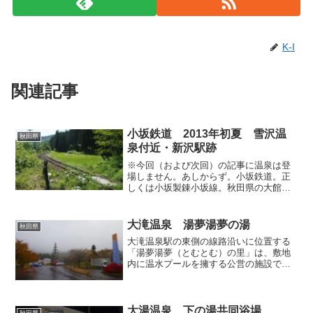
K-I
関連記事
小坂鉄道 2013年初夏 雪沢温
秋田県
泉付近・新沢駅跡
※今回（および次回）の記事に温泉は登
場しません。あしからず。小坂鉄道。正
しくは小坂製錬小坂線。秋田県の大館と
小坂を結んでいたその鉄道は、そもそも
小坂鉱山で産出される鉱物を運搬するた
めに敷設され、そのついでに旅客営業も
大滝温泉 湯夢湯夢の湯
秋田県
行なっていたが、旅客の方...
大滝温泉駅の東側の線路沿いに位置する
「湯夢湯夢（とむとむ）の里」は、敷地
内に温水プールを擁する公営の施設で、
その一角に温泉入浴施設「湯夢湯夢の
湯」があります。「湯」の字が多くて読
みにくいわ…。ユルいネーミングといい
コンクリ打ちっぱなしの外観...
大湯温泉 下の湯共同浴場
秋田県