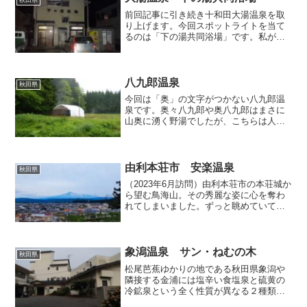
前回記事に引き続き十和田大湯温泉を取
り上げます。今回スポットライトを当て
るのは「下の湯共同浴場」です。私が訪
れたのは2015年晩秋の夜8時過ぎでした
が、田舎は夜が早いためか、この時間帯
になるともう利用客のピークは過ぎてい
るようであり、先客は...
八九郎温泉
秋田県
今回は「奥」の文字がつかない八九郎温
泉です。奥々八九郎や奥八九郎はまさに
山奥に湧く野湯でしたが、こちらは人里
の隅っこにちょこっと開けた畑の中で湧
いており、簡素ながら屋根に覆われ脱衣
所もあるので、前者に比べればどなたで
もアプローチしやすい温泉...
由利本荘市 安楽温泉
秋田県
（2023年6月訪問）由利本荘市の本荘城か
ら望む鳥海山。その秀麗な姿に心を奪わ
れてしまいました。ずっと眺めていても
飽きません。今回の記事とは関係ありま
せんが、この時の景色が忘れられず、私
はこの3ヶ月後に鳥海山に登って、頂上か
ら麓の景色を見下...
象潟温泉 サン・ねむの木
秋田県
松尾芭蕉ゆかりの地である秋田県象潟や
隣接する金浦には塩辛い食塩泉と硫黄の
冷鉱泉という全く性質が異なる２種類の
温泉（鉱泉）が湧いています。前者のお