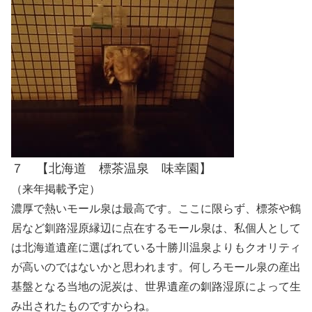
７ 【北海道 標茶温泉 味幸園】
（来年掲載予定）
濃厚で熱いモール泉は最高です。ここに限らず、標茶や鶴
居など釧路湿原縁辺に点在するモール泉は、私個人として
は北海道遺産に選ばれている十勝川温泉よりもクオリティ
が高いのではないかと思われます。何しろモール泉の産出
基盤となる当地の泥炭は、世界遺産の釧路湿原によって生
み出されたものですからね。