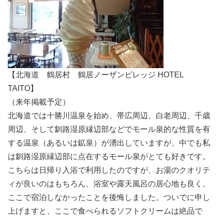
【北海道 鶴居村 鶴居ノーザンビレッジ HOTEL
TAITO】
（来年掲載予定）
北海道では十勝川温泉を始め、帯広周辺、白老周辺、千歳
周辺、そして釧路湿原縁辺部などでモール泉的な性質を有
する温泉（あるいは鉱泉）が湧出していますが、中でも私
は釧路湿原縁辺部に点在するモール泉がとても好きです。
こちらは日帰り入浴で利用したのですが、お湯のクオリテ
ィが良いのはもちろん、浴室や露天風呂の居心地も良く、
ここで宿泊しなかったことを後悔しました。ついでに申し
上げますと、ここで食べられるソフトクリームは絶品で