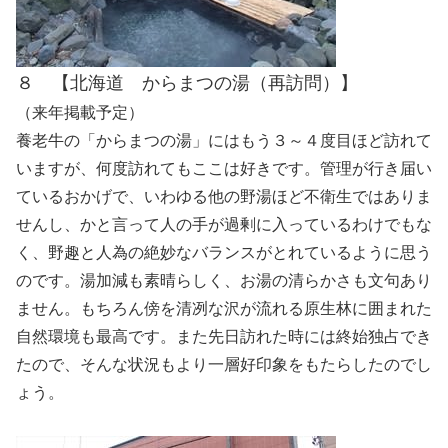
８ 【北海道 からまつの湯（再訪問）】
（来年掲載予定）
養老牛の「からまつの湯」にはもう３～４度目ほど訪れて
いますが、何度訪れてもここは好きです。管理が行き届い
ているおかげで、いわゆる他の野湯ほど不衛生ではありま
せんし、かと言って人の手が過剰に入っているわけでもな
く、野趣と人為の絶妙なバランスがとれているように思う
のです。湯加減も素晴らしく、お湯の清らかさも文句あり
ません。もちろん傍を清冽な沢が流れる原生林に囲まれた
自然環境も最高です。また先日訪れた時には終始独占でき
たので、そんな状況もより一層好印象をもたらしたのでし
ょう。