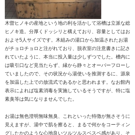
木曽ヒノキの産地という地の利を活かして浴槽は立派な総
ヒノキ造。分厚くドッシリと構えており、容量としてはお
およそ5人サイズです。木組みの湯口から加温されたお湯
がチョロチョロと注がれており、脱衣室の注意書きに記さ
れていたように、本当に投入量は少しずつでした。槽内に
は吸引口など見当たらず、縁から静々とオーバーフローし
ていましたので、その状況から湯使いを推測するに、源泉
を加温した上での放流式であるかと思われます。なお館内
表示によれば塩素消毒を実施しているそうですが、特に塩
素臭等は気になりませんでした。
お湯は無色澄明無味無臭、これといった特徴が無さそうに
見えますが、湯中で肌を擦ると、まるで何かをコーティン
グしたかのような心地良いツルツルスベスベ感があり、そ