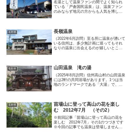
名湯として温泉ファンの間でよく知られ
ている「戸倉国民温泉」は、温泉ファン
のみならず地元の方からも人気を博して
おり、いつ訪れても大変賑わっていま
す。私もいままで何度か入湯しているの
ですが、昨年冬の某日にも訪れたので、
今回はその時の記録を取り上...
長嶺温泉
長野県
（2022年6月訪問）至る所に温泉が湧いて
いる信州は、多少無計画に巡ってもそれ
なりの温泉に出会えるのが嬉しいとこ
ろ。今回は北信の中野市にある温泉旅館
「長嶺温泉」を訪ねます。中野市の北
部、飯山市との境界に近い場所にあり、
国道292号からちょっ...
山田温泉 滝の湯
長野県
（2025年8月訪問）信州高山村の山田温泉
には2軒の共同浴場があります。1つは当
地のランドマークである「大湯」で、料
金を支払えばだれでも利用が可能です
が、上画像に写っているもうひとつの
「滝の湯」は・・・原則的に組合員しか
利用できません。しか...
苗場山に登って高山の花を楽し
長野県
む 2012年7月 （その2）
※前回記事「苗場山に登って高山の花を
楽しむ 2012年7月」その1のつづきです
※今回の記事でも温泉は登場しませんの
であしからず6合目を過ぎたあたりから、