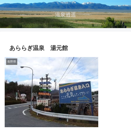
温泉逍遥
あららぎ温泉 湯元館
長野県