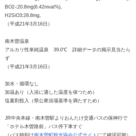
BO2-:20.8mg(6.42mval%),
H2SiO3:28.8mg,
（平成21年3月16日）
南木曽温泉
アルカリ性単純温泉 39.0℃ 詳細データの掲示見当たら
ず
（平成21年3月16日）
加水・循環なし
加温あり（入浴に適した温度を保つため）
塩素剤投入（県公衆浴場基準を満たすため）
JR中央本線・南木曽駅よりおんたけ交通バスの保神行で
「ホテル木曽路前」バス停下車すぐ
（バス時刻は
南木曽町観光協会公式サイト
にて確認可能）