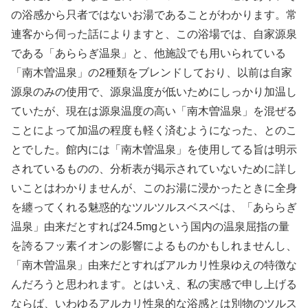
の浴感から只者ではないお湯であることがわかります。常
連客から伺った話によりますと、この浴場では、自家源泉
である「あららぎ温泉」と、他施設でも用いられている
「南木曽温泉」の2種類をブレンドしており、以前は自家
源泉のみの使用で、源泉温度が低いためにしっかり加温し
ていたが、現在は源泉温度の高い「南木曽温泉」を混ぜる
ことによって加温の程度も軽く済むようになった、とのこ
とでした。館内には「南木曽温泉」を使用してる旨は明示
されているものの、分析表が掲示されていないために詳し
いことはわかりませんが、このお湯に浸かったときに全身
を纏ってくれる魅惑的なツルツルスベスベは、「あららぎ
温泉」由来だとすれば24.5mgという国内の温泉屈指の量
を誇るフッ素イオンの影響によるものかもしれませんし、
「南木曽温泉」由来だとすればアルカリ性泉ゆえの特徴な
んだろうと思われます。とはいえ、私の実感で申し上げる
ならば、いわゆるアルカリ性泉的な浴感とは別物のツルス