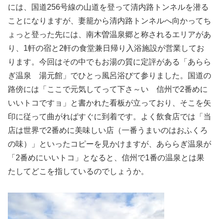
には、国道256号線の山道を登って清内路トンネルを潜る
ことになりますが、妻籠から清内路トンネルへ向かってち
ょっと登った先には、南木曽温泉郷と称されるエリアがあ
り、1軒の宿と2軒の食堂兼日帰り入浴施設が営業してお
ります。今回はその中でもお湯の質に定評がある「あらら
ぎ温泉 湯元館」でひとっ風呂浴びて参りました。国道の
路傍には「ここで元気してって下さ～い 信州で2番めに
いいトコですョ」と書かれた看板が立っており、そこを矢
印に従って曲がればすぐに到着です。よく飲食店では「当
店は世界で2番めに美味しい店（一番うまいのはおふくろ
の味）」といったコピーを見かけますが、あららぎ温泉が
「2番めにいいトコ」となると、信州で1番の温泉とは果
たしてどこを指しているのでしょうか。