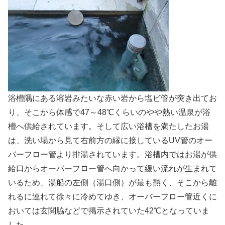
浴槽隅にある溶岩みたいな赤い岩から塩ビ管が突き出てお
り、そこから体感で47～48℃くらいのやや熱い温泉が浴
槽へ供給されています。そして広い浴槽を満たしたお湯
は、洗い場から見て右前方の縁に接しているUV管のオー
バーフロー管より排湯されています。浴槽内ではお湯が供
給口からオーバーフロー管へ向かって緩い流れが生まれて
いるため、湯船の左側（湯口側）が最も熱く、そこから離
れるに連れて徐々に冷めてゆき、オーバーフロー管近くに
おいては玄関脇などで掲示されていた42℃となっていま
した。