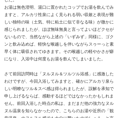
お湯は無色澄明、湯口に置かれたコップでお湯を飲んでみ
ますと、アルカリ性泉によく見られる弱い収斂と表現が難
しい独特の味（土気、特に粘土に似て非なる味）が微かに
感じられましたが、ほぼ無味無臭と言ってよいほどクセが
ないもので、当然ながら上述の「いずみず」同様に、ゴク
ンと飲み込めば、軽快な喉越しを伴いながらスゥーっと素
早く体に吸収されてゆきます。その喉越しの軽やかさが癖
になり、入浴中は何度もお湯を飲んでしまいました。
さて前回訪問時は「ヌルヌル＆ツルツル浴感」に感激した
わけですが、今回入浴してみますと、確かにアルカリ泉ら
しい明瞭なツル＆スベ感は得られましたが、誤解を承知で
申し上げるならば、感動するほどではなかったかもしれま
せん。前回入浴した時点の私は、まだまだ他の強力なヌル
ヌル温泉を知らなかったので、こちらのお湯や近所の「観