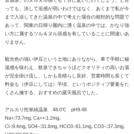
音温泉」のヌルヌル感でも十分に驚いたのでしょう。と言
っても、決して浴感が弱いわけではなく、あくまで私が今
まで入浴してきた温泉の中で考えた場合の相対的な問題で
あって、関東の日帰り圏内に湧く温泉の中では、かなり強
い方に属するツル＆ヌル浴感を有していることに間違いあ
りません。
観光色の強い伊豆という土地にありながら、車で手軽に秘
湯感を味わえ、飲泉できちゃうほどクオリティの高いお湯
が完全掛け流し、しかも見晴らし良好、営業時間も長くて
料金も（伊豆にしては）手頃、というポジティブ要素をた
くさん擁する、おすすめの露天風呂でした。
アルカリ性単純温泉 48.0℃ pH9.48
Na+:73.7mg, Ca++:1.2mg,
Cl-:9.4mg, SO4–:31.6mg, HCO3-:61.1mg, CO3–:37.3mg,