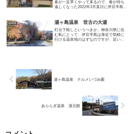
春が一足早くやって来るので、春が待ち
遠しくなった2022年3月某日に伊豆半島へ
出かけ、伊豆長岡温泉のお宿「コナステ
イ伊豆長岡」で一晩お世話になりまし
た。伊豆長岡と表現すると地理的な文言
湯ヶ島温泉 世古の大湯
静岡県
に厳しい方から...
灯台下暗しというべきか、神奈川県に住
む私にとって、伊豆半島は身近で気軽に
行ける温泉地のはずなのですが、近いか
らこそ「いつでも行ける」と後回しにす
る傾向があって、下手すりゃ余程遠い青
森や北海道の方が訪問頻度が高いかもし
れません。そんな私もたま...
湯ヶ島温泉 テルメいづみ園
あららぎ温泉 湯元館
コメント