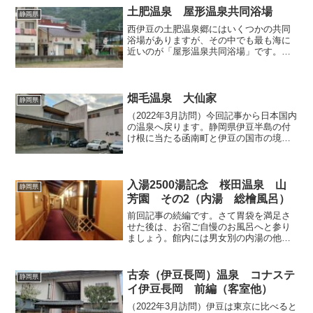
知りたい方は画像でご確認く...
土肥温泉 屋形温泉共同浴場
静岡県
西伊豆の土肥温泉郷にはいくつかの共同
浴場がありますが、その中でも最も海に
近いのが「屋形温泉共同浴場」です。な
にしろ目の前が海水浴場ですから、夏の
海水浴シーズンにはさぞかし賑わうこと
でしょう。でも表通りから入ったわかり
にくい場所にひっそりと建...
畑毛温泉 大仙家
静岡県
（2022年3月訪問）今回記事から日本国内
の温泉へ戻ります。静岡県伊豆半島の付
け根に当たる函南町と伊豆の国市の境界
付近には、200年近い歴史を有する畑毛温
泉（奈古谷温泉）があり、現在は数軒の
旅館が営業しています。今回はその中で
も規模の大きな...
入湯2500湯記念 桜田温泉 山
静岡県
芳園 その2（内湯 総檜風呂）
前回記事の続編です。さて胃袋を満足さ
せた後は、お宿ご自慢のお風呂へと参り
ましょう。館内には男女別の内湯の他、
貸切の家族風呂、同じく貸切の露天風
呂、そして客室に付帯しているお風呂が
あるのですが、最後の客室付帯のお風呂
古奈（伊豆長岡）温泉 コナステ
静岡県
は部屋数が限られており、今...
イ伊豆長岡 前編（客室他）
（2022年3月訪問）伊豆は東京に比べると