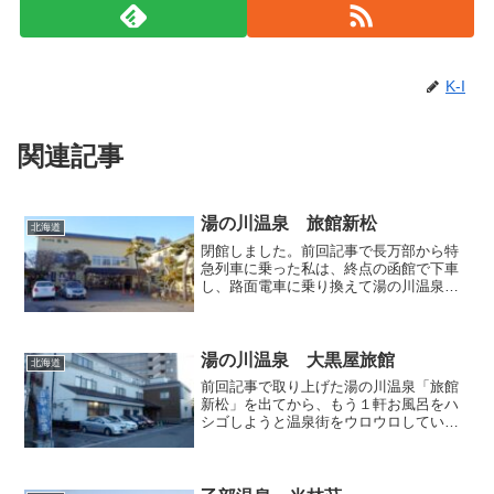
K-I
関連記事
湯の川温泉 旅館新松
北海道
閉館しました。前回記事で長万部から特
急列車に乗った私は、終点の函館で下車
し、路面電車に乗り換えて湯の川温泉で
軽く湯巡りをすることにしました。まず1
軒目は「旅館新松」。交差点の角に位置
しており、結構な大きさを有するお宿で
す。 深紅のカーペット...
湯の川温泉 大黒屋旅館
北海道
前回記事で取り上げた湯の川温泉「旅館
新松」を出てから、もう１軒お風呂をハ
シゴしようと温泉街をウロウロしていた
ところ、旅館の駐車場に立つ日帰り温泉
の幟が目に入ってきたので、それに導か
れて「大黒屋旅館」を訪うことにしまし
た。 ロビーでは坊主頭の...