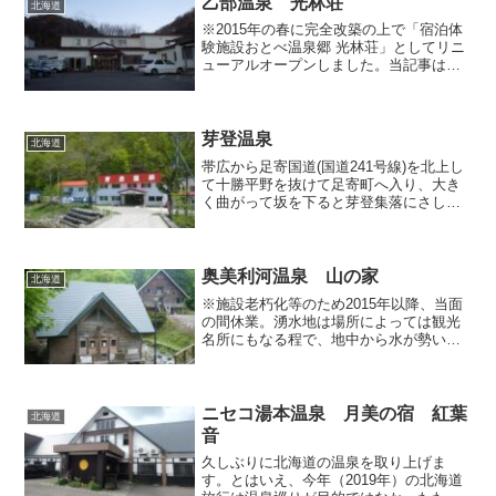
乙部温泉 光林荘
北海道
※2015年の春に完全改築の上で「宿泊体
験施設おとべ温泉郷 光林荘」としてリニ
ューアルオープンしました。当記事は旧
施設の様子を取り上げております。
2012年11月の道南における湯めぐりでは
乙部温泉「光林荘」で宿泊しました。
今回通された「...
芽登温泉
北海道
帯広から足寄国道(国道241号線)を北上し
て十勝平野を抜けて足寄町へ入り、大き
く曲がって坂を下ると芽登集落にさしか
かります。ここで道道88号線に入って置
戸方面へ15km程北上すると「芽登温泉」
と書かれた看板が目に入るので、それに
従ってダート...
奥美利河温泉 山の家
北海道
※施設老朽化等のため2015年以降、当面
の間休業。湧水地は場所によっては観光
名所にもなる程で、地中から水が勢いよ
く湧いているところを見かけると、どう
いうわけか感動するものです。この水が
温かければ温泉になるわけですが、大抵
の源泉は人の手によっ...
ニセコ湯本温泉 月美の宿 紅葉
北海道
音
久しぶりに北海道の温泉を取り上げま
す。とはいえ、今年（2019年）の北海道