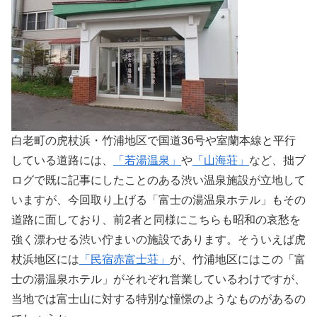
白老町の虎杖浜・竹浦地区で国道36号や室蘭本線と平行
している道路には、
「若湯温泉」
や
「山海荘」
など、拙ブ
ログで既に記事にしたことのある渋い温泉施設が立地して
いますが、今回取り上げる「富士の湯温泉ホテル」もその
道路に面しており、前2者と同様にこちらも昭和の哀愁を
強く漂わせる渋い佇まいの施設であります。そういえば虎
杖浜地区には
「民宿赤富士荘」
が、竹浦地区にはこの「富
士の湯温泉ホテル」がそれぞれ営業しているわけですが、
当地では富士山に対する特別な憧憬のようなものがあるの