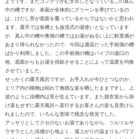
ようです。またコンクリがむき出しとなっているこの真ん
中の槽ですが、表面が全体的にグリーンを帯びているの
は、けだし苔が底面を覆っているからではないかと思われ
ます。露天では各槽とも放流式の湯使いとなっています
が、真ん中の槽や奥側の槽ではお湯がぬるい上に鮮度感が
あまり得られなかったので、今回は適温だった手前側の槽
ばかり利用しました。この手前側の槽はパイプの湯口の
他、底面からもお湯を供給させることによって温度を均衡
させていました。
せっかくの露天風呂ですが、お手入れが今ひとつなのか、
エリア内の植物は枯れて無残な姿を晒したままですし、上
述のように浴槽内は苔が生えています。また脱衣室から掛
け湯もせずに露天風呂へ直行するお客さんの姿も見受けら
れましたので、いろんな意味で残念な状況でした。
アッサリとしてクセのないお湯でありながら、ツルツルサ
ラサラとした浴感が心地よく、湯上がりの温まりもパワフ