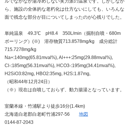
ルでなかなか湯冷めしない実力派の温泉です。しかしなが
ら、施設の全体的な老朽化は仕方ないにしても、いろんな
面で残念な部分が目についてしまったのが心残りでした。
単純温泉 49.3℃ pH8.4 350L/min（掘削自噴・680m
ボーリング）(※) 溶存物質713.8578mg/kg 成分総計
715.7278mg/kg
Na+:140mg(65.81mval%), Al+++:25mg(29.88mval%),
Cl-:185mg(56.31mval%), HCO3-:195mg(34.41mval%),
H2SiO3:82mg, HBO2:35mg, H2S:1.87mg,
（昭和44年12月24日）
（※）現在は自噴しておらず、動力揚湯となっています。
室蘭本線・竹浦駅より徒歩16分(1.4km)
北海道白老郡白老町竹浦297-56
地図
0144-87-2043