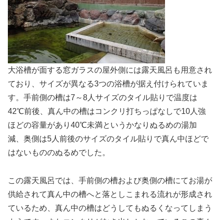
大浴槽が面する窓ガラスの屋外側には露天風呂も用意され
ており、サイズが異なる3つの浴槽が据え付けられていま
す。手前側の槽は7～8人サイズのタイル貼りで温度は
42℃前後、真ん中の槽はコンクリ打ちっぱなしで10人強
ほどの容量があり40℃未満というかなりぬるめの湯加
減、奥側は5人前後のサイズのタイル貼りで真ん中ほどで
はないもののぬるめでした。
この露天風呂では、手前側の槽および奥側の槽にてお湯が
供給されて真ん中の槽へと落としこまれる流れが形成され
ているため、真ん中の槽はどうしてもぬるくなってしまう