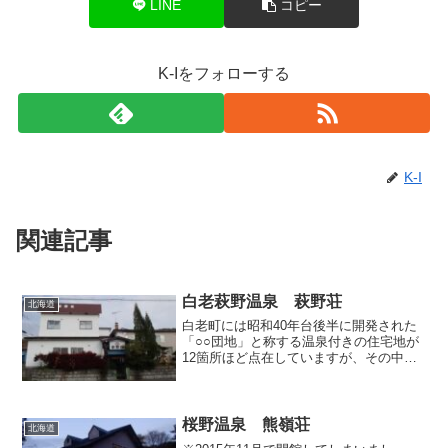
LINE
コピー
K-Iをフォローする
K-I
関連記事
白老萩野温泉 萩野荘
北海道
白老町には昭和40年台後半に開発された
「○○団地」と称する温泉付きの住宅地が
12箇所ほど点在していますが、その中の
一つである萩野地区の「太平洋団地」に
は温泉ファンからお湯が良いとして評価
が高い温泉民宿「萩野荘」がありますの
で、今回はそちらで...
桜野温泉 熊嶺荘
北海道