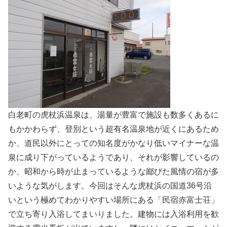
白老町の虎杖浜温泉は、湯量が豊富で施設も数多くあるに
もかかわらず、登別という超有名温泉地が近くにあるため
か、道民以外にとっての知名度がかなり低いマイナーな温
泉に成り下がっているようであり、それが影響しているの
か、昭和から時が止まっているような鄙びた風情の宿が多
いような気がします。今回はそんな虎杖浜の国道36号沿
いという極めてわかりやすい場所にある「民宿赤富士荘」
で立ち寄り入浴してまいりました。建物には入浴利用を歓