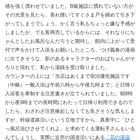
感を強く漂わせていました。B級施設に慣れていない方が
その光景を見たら、畏れ慄いてすぐさま戸を締めて引き下
がってしまうでしょう。かく言う私もちょっと嫌な予感が
しましたが、でも客商売しているからには、それなりにち
ゃんとしたお風呂なんだろうと期待し、館内に上がって受
付で声をかけて入浴をお願いしたところ、つげ義春の漫画
に出てきそうな、影のあるキャラクターのおばちゃんがそ
ろりと現れて、私から湯銭を受け取りました。
カウンターの上には「当店はあくまで宿泊優先施設です
（中略）一般入浴は午前八時から午後九時まで」と日帰り
入浴客を牽制する注意書きが立てられていました。朝8時
から夜9時までの長時間にわたって日帰り利用できるので
したら、わざわざ注意喚起しなくても良さそうな気もしま
すが、幹線道路沿いという立地ですから、真夜中に「ひと
っ風呂浴びさせてくれよ」と求めてくる運転手さんもいる
んでしょうし、実際に近所の国道沿いにある
「花の湯温