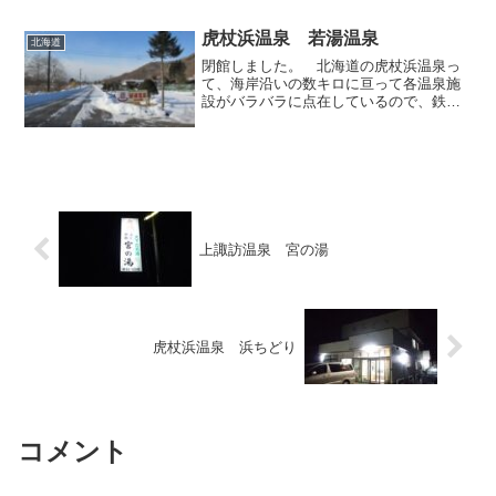
まいりました。まずは岩内町の「ホテル
グリーンパークいわない」から伺うこと
虎杖浜温泉 若湯温泉
北海道
にしましょう。こちらのホ...
閉館しました。 北海道の虎杖浜温泉っ
て、海岸沿いの数キロに亘って各温泉施
設がバラバラに点在しているので、鉄道
やバスでの温泉巡りがちょっと難しい地
域だったりしますが、先日登別でレンタ
カーを借りたので、その際に虎杖浜にも
足を伸ばしていろいろと巡...
上諏訪温泉 宮の湯
虎杖浜温泉 浜ちどり
コメント