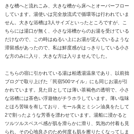
きな槽へと流れこみ、大きな槽から床へとオーバーフロー
しています。湯使いは完全放流式で循環等は行われていま
せん。大きな浴槽は3人サイズといったところですが、こ
ちらには湯口が無く、小さな浴槽からのお湯を受けている
だけなので、この時はぬるい上にお湯が淀んでいるような
滞留感があったので、私は鮮度感がはっきりしている小さ
な方のみに入り、大きな方は入りませんでした。
こちらの宿に引かれている湯は柏透湯温泉であり、以前拙
ブログで取り上げた「民宿500マイル」にも同じお湯が引
かれています。見た目としては薄い茶褐色の透明で、小さ
な浴槽には茶色い浮遊物がチラホラしています。薄い塩味
とほろ苦味を有しており、モール臭とミシン油臭をたして
2で割ったような芳香を漂わせています。湯船に浸かると
ツルツルスベスベ感が肌を滑らかに滑り、気泡の付着も見
られ、その心地良さのため何度も肌を擦りたくなってしま