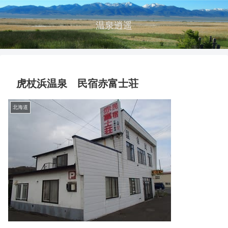
温泉逍遥
虎杖浜温泉 民宿赤富士荘
北海道