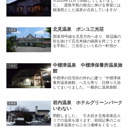
※2015年11月で閉館してしまいまし
た。 渡島半島の南北に伸びる脊梁には
秘湯然とした温泉が点在していますが、
この地域で脊梁と平行して南北に貫く道
は、海沿いの国道以外に存在しておら
ず、当地の各温泉をハシゴするには、一
旦海岸部まで出てから南北...
北見温泉 ポンユ三光荘
北海道
国道39号線を北見方向へ走り、留辺蘂の
街を抜けて石北本線の線路を跨ごうとす
る手前に、三光荘という名の一軒宿があ
ったので、立ち寄ってみることにしまし
た。国道沿いなので比較的わかりやすい
かと思います。温泉名は北見温泉となっ
ており、市町村合併で確...
中標津温泉 中標津保養所温泉旅
北海道
館
中標津の住宅街の外れに建つ「中標津保
養所温泉旅館」へ立ち寄り、日帰り入浴
してまいりました。一般的に温泉旅館た
るもの、その名称や屋号には、経営者に
まつわる固有名詞、宿のイメージに則し
た抽象名詞、あるいは旅情に相応しい形
岩内温泉 ホテルグリーンパーク
北海道
容語句を含めるものですが...
いわない
閉館しました。 引き続き北海道後志エ
リアの温泉を巡ります。前回記事のニセ
コ湯本温泉からニセコ連峰をぐるっとま
わって、山の裏側の日本海側へとやって