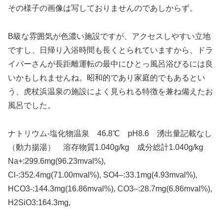
その様子の画像は写しておりませんのであしからず。
B級な雰囲気が色濃い施設ですが、アクセスしやすい立地
ですし、日帰り入浴時間も長くとられていますから、ドラ
イバーさんが長距離運転の最中にひとっ風呂浴びるには良
いかもしれませんね。昭和的であり家庭的でもあるとい
う、虎杖浜温泉の施設によく見られる特徴を兼ね備えたお
風呂でした。
ナトリウム-塩化物温泉 46.8℃ pH8.6 湧出量記載なし
（動力揚湯） 溶存物質1.040g/kg 成分総計1.040g/kg
Na+:299.6mg(96.23mval%),
Cl-:352.4mg(71.00mval%), SO4–:33.1mg(4.93mval%),
HCO3-:144.3mg(16.86mval%), CO3–:28.7mg(6.86mval%),
H2SiO3:164.3mg,