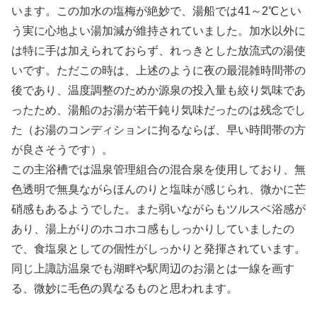
います。この加水の塩梅が絶妙で、湯船では41～2℃とい
う実に心地よい湯加減が維持されていました。加水以外に
は特に手は加えられておらず、れっきとした放流式の湯使
いです。ただこの時は、上述のように夜の最混雑時間帯の
後であり、温度調整のためか源泉の投入量も絞り気味であ
ったため、湯船のお湯が若干鈍り気味だったのは残念でし
た（お湯のコンディションに拘るならば、早い時間帯の方
が良さそうです）。
この主浴槽では温泉管理組合の混合泉を使用しており、無
色透明で無臭ながらほんのりと塩味が感じられ、微かに芒
硝感もあるようでした。また弱いながらもツルスベ浴感が
あり、湯上がりのホコホコ感もしっかりしていましたの
で、食塩泉としての個性がしっかりと発揮されています。
同じ上諏訪温泉でも湖畔や駅周辺のお湯とは一線を画す
る、微妙に毛色の異なるものと思われます。