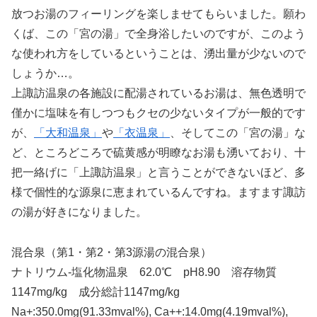
放つお湯のフィーリングを楽しませてもらいました。願わ
くば、この「宮の湯」で全身浴したいのですが、このよう
な使われ方をしているということは、湧出量が少ないので
しょうか…。
上諏訪温泉の各施設に配湯されているお湯は、無色透明で
僅かに塩味を有しつつもクセの少ないタイプが一般的です
が、
「大和温泉」
や
「衣温泉」
、そしてこの「宮の湯」な
ど、ところどころで硫黄感が明瞭なお湯も湧いており、十
把一絡げに「上諏訪温泉」と言うことができないほど、多
様で個性的な源泉に恵まれているんですね。ますます諏訪
の湯が好きになりました。
混合泉（第1・第2・第3源湯の混合泉）
ナトリウム-塩化物温泉 62.0℃ pH8.90 溶存物質
1147mg/kg 成分総計1147mg/kg
Na+:350.0mg(91.33mval%), Ca++:14.0mg(4.19mval%),