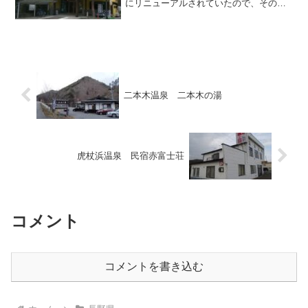
にリニューアルされていたので、その驚
きをお伝えしたく今回取り上げます。以
前は下の写真のように古めかしいコンク
リート造の平屋建てで、いかにも公衆浴
場という趣でしたが、その...
二本木温泉 二本木の湯
虎杖浜温泉 民宿赤富士荘
コメント
コメントを書き込む