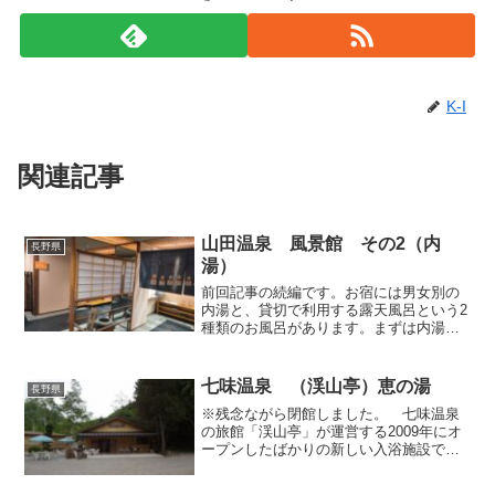
K-I
関連記事
山田温泉 風景館 その2（内
長野県
湯）
前回記事の続編です。お宿には男女別の
内湯と、貸切で利用する露天風呂という2
種類のお風呂があります。まずは内湯か
ら入ることにしました。浴場入口には貴
重品用ロッカーの他、飲用水と乳酸菌飲
料のサービスが用意されていましたの
七味温泉 （渓山亭）恵の湯
長野県
で、私は入浴の前後にそれ...
※残念ながら閉館しました。 七味温泉
の旅館「渓山亭」が運営する2009年にオ
ープンしたばかりの新しい入浴施設で
す。一応「渓山亭」の別館的な位置づけ
のようですが、日帰り入浴施設としての