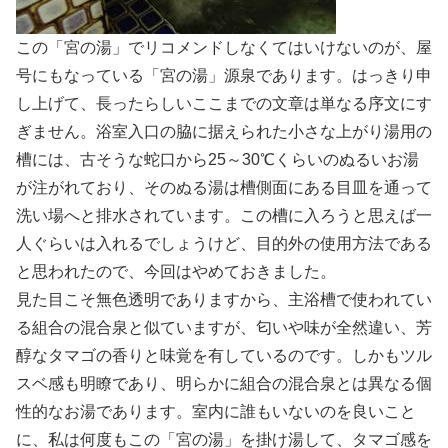
この「宮の湯」でリコメンドしなくてはいけないのが、屋
号にもなっている「宮の湯」源泉であります。はっきり申
し上げて、長ったらしいここまでの文章は単なる序文にす
ぎません。浴室入口の脇に据えられた小さな上がり湯用の
槽には、古そうな蛇口から25～30℃くらいのぬるいお湯
が注がれており、そのぬる湯は槽側面にある目皿を通って
洗い場へと排水されています。この槽に入ろうと思えば一
人ぐらいは入れるでしょうけど、目的外の使用方法である
と思われたので、今回はやめておきました。
見た目こそ無色透明でありますから、主浴槽で使われてい
る組合の混合泉と似ていますが、匂いや味が全然違い、芳
醇なタマゴの香りと味覚を有しているのです。しかもツル
スベ感も明瞭であり、明らかに組合の混合泉とは異なる個
性的なお湯であります。室内に誰もいないのを良いこと
に、私は何度もこの「宮の湯」を掛け湯して、タマゴ感を