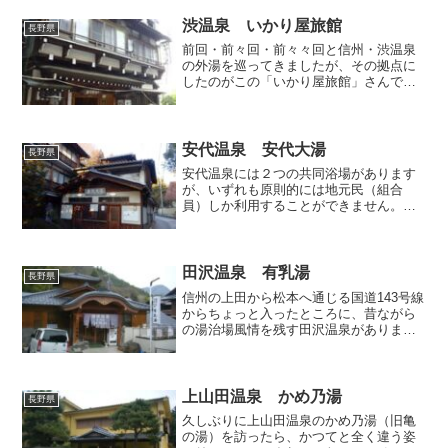
機能も大いに有しており、週末はこの施
設を目当てに七味を訪れ...
渋温泉 いかり屋旅館
長野県
前回・前々回・前々々回と信州・渋温泉
の外湯を巡ってきましたが、その拠点に
したのがこの「いかり屋旅館」さんで
す。目の前は建物が国登録文化財であり
「千と千尋の神隠し」の湯屋のモデルに
なったらしい超有名旅館「金具屋」で
す。ご覧の通り決して大きな宿...
安代温泉 安代大湯
長野県
安代温泉には２つの共同浴場があります
が、いずれも原則的には地元民（組合
員）しか利用することができません。し
かしながら当地のお宿に宿泊すれば、そ
の特権として共同浴場の利用が可能にな
りますので、前回および前々回記事で取
り上げた「安代館」にて宿泊...
田沢温泉 有乳湯
長野県
信州の上田から松本へ通じる国道143号線
からちょっと入ったところに、昔ながら
の湯治場風情を残す田沢温泉がありま
す。バス停が温泉街の入り口となってい
ますが、そこから伸びる細い一本道は綺
麗な石畳となっており、両側には歴史を
感じさせる重厚な木造の...
上山田温泉 かめ乃湯
長野県
久しぶりに上山田温泉のかめ乃湯（旧亀
の湯）を訪ったら、かつてと全く違う姿