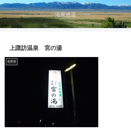
温泉逍遥
上諏訪温泉 宮の湯
長野県