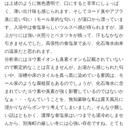
は上述のように無色透明で、口にすると非常にしょっぱ
く、薄い出汁味も感じられます。そしてヨード臭やアブラ
臭に近い匂い（モール泉的な匂い）が湯口から漂っていま
す。入浴中は食塩泉らしいツルスベ感が得られますが、湯
上がりには強い火照りとベタツキが残って、汗もなかなか
引きませんでした。高張性の食塩泉であり、化石海水由来
の温泉だと思われます。
分析表にはヨウ素イオンも臭素イオンも記載されていない
ので断定的なことは言えませんが、お湯から感じられた匂
いや、浴槽や床のタイルを真っ黒に染めている要因は、モ
ール泉のような腐植質もあるのでしょうが、化石海水に含
まれていたヨウ素や臭素が強く影響しているのではないか
なぁ・・・なんていうことを、無知蒙昧な私は露天風呂に
浸かりながらボンヤリ考えてしまいました。そんな小難し
い話はともかく、濃厚な食塩泉はいつまでも湯冷めしませ
んから、別海町の厳しい冬には心強い存在ですね。とても