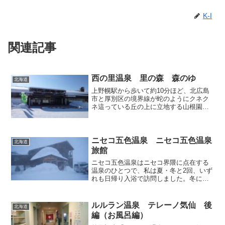
K-I
関連記事
西の里温泉 里の森 森のゆ
北海道
上野幌駅から歩いて約10分ほど、北広島
市と厚別区の境界線が蛇のようにクネク
ネ這っている丘の上に立地する山根園ウ
エストヒル「里の森」。ゴルフのショー
トコースを中心に、温泉とレストランが
併設された郊外のレジャー施設です。こ
のうち今回はお風呂だけ...
ニセコ五色温泉 ニセコ五色温泉
北海道
旅館
ニセコ五色温泉はニセコ界隈に点在する
温泉のひとつで、私は夏・冬と2回、いず
れも日帰り入浴で訪問しました。冬にな
ると豪雪のため、道道66号線の蘭越町湯
里～共和町老古美間や58号線のワイスス
キー場～五色温泉間が通行止になります
ルルラン温泉 テレーノ気仙 後
北海道
が、ニセコや蘭越の...
編（お風呂編）