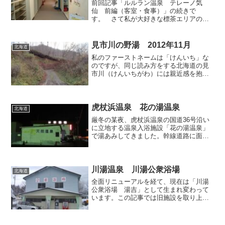
前回記事「ルルラン温泉 テレーノ気
仙 前編（客室・食事）」の続きで
す。 さて私が大好きな標茶エリアのモ
ール泉に入るべく、浴室へと向かいまし
ょう。こちらは日帰り入浴も積極的に受
け入れており、21:30までは入浴のみのお
見市川の野湯 2012年11月
北海道
客さんで混雑するため、そ...
私のファーストネームは「けんいち」な
のですが、同じ読み方をする北海道の見
市川（けんいちがわ）には親近感を抱い
ており、そんな感覚に導かれて2012年11
月某日、野湯ファンには有名な見市川の
野湯を探索してみることにしました。
国道から岐かれるこ...
虎杖浜温泉 花の湯温泉
北海道
厳冬の某夜、虎杖浜温泉の国道36号沿い
に立地する温泉入浴施設「花の湯温泉」
で湯あみしてきました。幹線道路に面し
たわかりやすい立地で駐車場も広いた
め、室蘭～苫小牧を車で移動中に軽くひ
とっ風呂したい場合にも利用しやすいか
と思います。かなり年季の...
川湯温泉 川湯公衆浴場
北海道
全面リニューアルを経て、現在は「川湯
公衆浴場 湯吉」として生まれ変わって
います。この記事では旧施設を取り上げ
ています。硫黄山（アトサヌプリ）の麓
に広がる川湯温泉は北海道東部の代表的
な温泉地であり、かつ日本屈指の酸性度