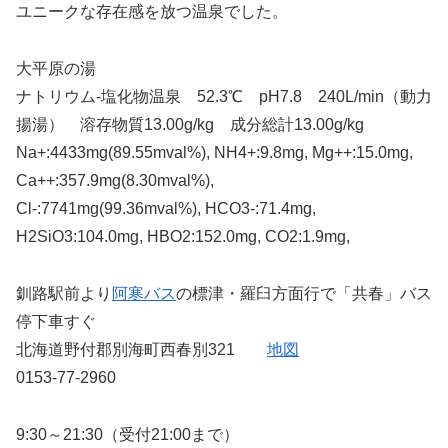
ユニークな存在感を放つ温泉でした。
大平原の湯
ナトリウム-塩化物温泉 52.3℃ pH7.8 240L/min（動力
揚湯） 溶存物質13.00g/kg 成分総計13.00g/kg
Na+:4433mg(89.55mval%), NH4+:9.8mg, Mg++:15.0mg,
Ca++:357.9mg(8.30mval%),
Cl-:7741mg(99.36mval%), HCO3-:71.4mg,
H2SiO3:104.0mg, HBO2:152.0mg, CO2:1.9mg,
釧路駅前より
阿寒バス
の標津・羅臼方面行で「共春」バス
停下車すぐ
北海道野付郡別海町西春別321
地図
0153-77-2960
9:30～21:30（受付21:00まで）