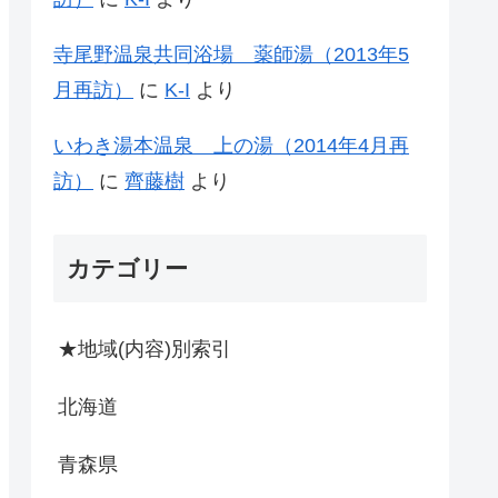
寺尾野温泉共同浴場 薬師湯（2013年5
月再訪）
に
K-I
より
いわき湯本温泉 上の湯（2014年4月再
訪）
に
齊藤樹
より
カテゴリー
★地域(内容)別索引
北海道
青森県