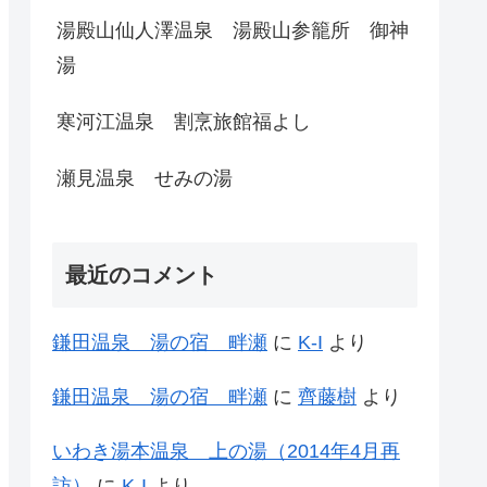
湯殿山仙人澤温泉 湯殿山参籠所 御神
湯
寒河江温泉 割烹旅館福よし
瀬見温泉 せみの湯
最近のコメント
鎌田温泉 湯の宿 畔瀬
に
K-I
より
鎌田温泉 湯の宿 畔瀬
に
齊藤樹
より
いわき湯本温泉 上の湯（2014年4月再
訪）
に
K-I
より