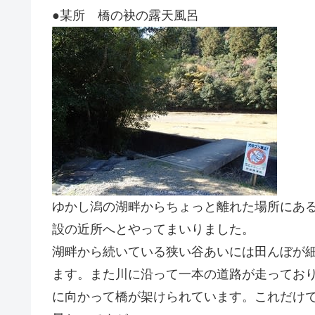
●某所 橋の袂の露天風呂
ゆかし潟の湖畔からちょっと離れた場所にあ
設の近所へとやってまいりました。
湖畔から続いている狭い谷あいには田んぼが
ます。また川に沿って一本の道路が走ってお
に向かって橋が架けられています。これだけ