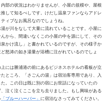
、内部の状況はわかりませんが、小屋の規模や、屋根
は推して知るべしです。けだし温泉ファンならアドレ
ミティブなお風呂なのでしょうね。
お湯が川をなして大量に流れていることです。小屋に
せんから、間違いなくこの小屋の中を源にして、その
源泉かけ流し」と書かれているのですが、その様子か
ほど怒涛の如き湯量が浴槽に注がれているのでしょ
の上には勝浦港の前にあるビジネスホテルの看板が立
せたところ、「さごんの湯」は宿泊客専用であり、入
した。この日は既に別の宿にお世話になっていたの
ず、泣く泣くここを立ち去りました。もし興味がある
ル
「ブルーハーバー」
に宿泊なさってみてください。