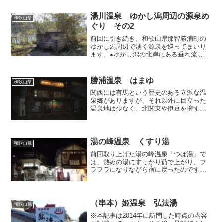
色の中に水たまりがポツンをあるばかり
です。紀伊半島では数年前...
湯川温泉 ゆかし潟周辺の源泉め
和歌山県
ぐり その2
前回に引き続き、和歌山県那智勝浦町の
ゆかし潟周辺で湧く源泉を巡ってまいり
ます。●ゆかし潟の北岸にある垂れ流しの
お湯ゆかし潟北岸の道路沿いには、コン
クリブロックが積まれた小屋の残骸が、
湖岸の空き地でポツンと佇んでいます。
勝浦温泉 はまゆ
和歌山県
ゴミ収集場のような感じ...
関西には有馬という歴史のある立派な温
泉郷がありますが、それ以外に目立った
温泉地は少なく、北関東や伊豆を擁する
関東に比較するといまひとつボリューム
に欠けるところがありますが、視線を南
の紀州・和歌山県に移すと白浜をはじめ
として良質な温泉郷が点在...
湯の峰温泉 くすり湯
和歌山県
前回取り上げた湯の峰温泉「つぼ湯」で
は、熱めの湯にすっかり茹で上がり、フ
ラフラになりながら宿に戻ったのです
が、客室で横になりながら休んでいたら
体調が元に戻ったので、その晩のうちに
再び外出して、公衆浴場の奥にある「く
すり湯」へ向かいました。公...
（串本）姫温泉 弘法湯
和歌山県
※本記事は2014年に訪問した時点の内容