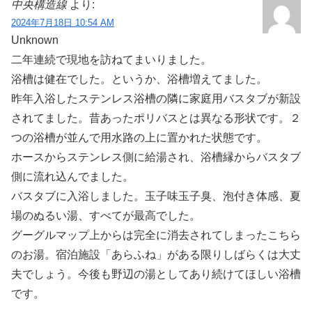
中央構造線
より:
2024年7月18日 10:54 AM
Unknown
二年連続で現地を訪ねてまいりました。
浴槽は健在でした。というか、浴槽増えてました。
昨年入浴したステンレス浴槽の隣に家庭用バスタブが新設
されてました。昔あったポリバスとは異なる形状です。２
つの浴槽が並んで用水路の上に置かれた状態です。
ホースからステンレス側に給湯され、浴槽縁からバスタブ
側に流れ込んでました。
バスタブに入浴しました。玉子味玉子臭、泡付き体感、夏
場のぬるい湯、すべてが最高でした。
グーグルマップ上からは完全に消去されてしまったこちら
のお湯。宿泊施設「あらふね」がある限りしばらくは大丈
夫でしょう。今後も野辺の湯としてあり続けてほしい浴槽
です。