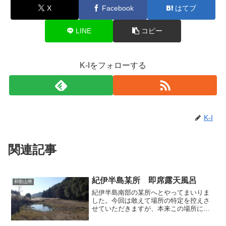
X
Facebook
はてブ
LINE
コピー
K-Iをフォローする
K-I
関連記事
紀伊半島某所 即席露天風呂
和歌山県
紀伊半島南部の某所へとやってまいりま
した。今回は敢えて場所の特定を控えさ
せていただきますが、本来この場所には
建築物が存在していました。しかし、ご
覧のように今は何もなく、荒涼とした景