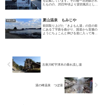
を記載しています。その後一旦閉鎖され
たものの、2022年頃より貸切風呂として
営業を再開しています。 ひっそりとし
た佇まいとほのぼのとした雰囲気が南紀
を旅する人々を魅了している、串本町の
姫温泉「弘法湯」...
夏山温泉 もみじや
和歌山県
前回取り上げた「きよもん湯」の目の前
にある丁字路を曲がり、国道から盲腸の
ようにちょこんと伸びる道に入って海岸
へ向かって下ってゆくと、1キロほどで風
光明媚な夏山（なっさ）海岸に行き当た
り、この海岸で道は行き止まりになりま
す。この僅か1キロ強の...
古座川町宇津木の垂れ流し湯
湯の峰温泉 つぼ湯