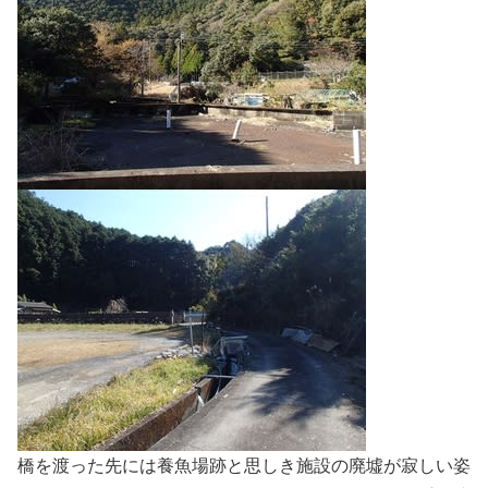
橋を渡った先には養魚場跡と思しき施設の廃墟が寂しい姿