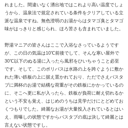
れました。間違いなく湧出地ではこれより高い温度でしょ
うから、温泉法で規定されている条件をクリアしている立
派な温泉ですね。無色澄明のお湯からはタマゴ臭とタマゴ
味がはっきりと感じられ、ほろ苦さも含まれていました。
野湯マニアの皆さんはここで入浴なさっているようです
が、この日の気温は10℃前後でして、そんな寒い屋外で
30℃以下のぬる湯に入ったら風邪をひいちゃうこと必至
です。そして、このポリバスは水路の上を跨ぐように敷か
れた薄い鉄板の上に据え置かれており、ただでさえバスタ
ブに満杯のお湯で結構な荷重がその鉄板にかかっているの
に、そこへ更に私が入ったら、鉄板が負荷に耐え切れるか
という不安も覚え、はじめのうちは見学だけにとどめてお
くつもりでした。綺麗なお湯が大量投入されているとはい
え、雨曝しの状態ですからバスタブの底は決して綺麗とは
言えない状態ですし。