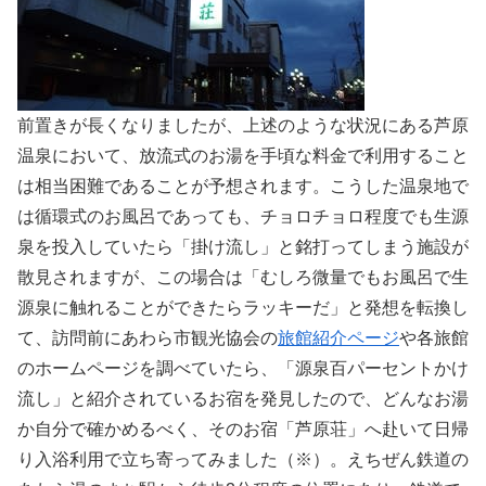
前置きが長くなりましたが、上述のような状況にある芦原
温泉において、放流式のお湯を手頃な料金で利用すること
は相当困難であることが予想されます。こうした温泉地で
は循環式のお風呂であっても、チョロチョロ程度でも生源
泉を投入していたら「掛け流し」と銘打ってしまう施設が
散見されますが、この場合は「むしろ微量でもお風呂で生
源泉に触れることができたらラッキーだ」と発想を転換し
て、訪問前にあわら市観光協会の
旅館紹介ページ
や各旅館
のホームページを調べていたら、「源泉百パーセントかけ
流し」と紹介されているお宿を発見したので、どんなお湯
か自分で確かめるべく、そのお宿「芦原荘」へ赴いて日帰
り入浴利用で立ち寄ってみました（※）。えちぜん鉄道の