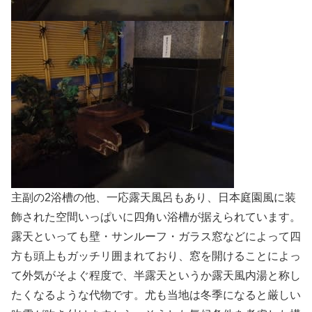
主副の2浴槽の他、一応露天風呂もあり、日本庭園風に装
飾された空間いっぱいに四角い浴槽が据えられています。
露天といっても壁・サンルーフ・ガラス窓などによって四
方も頭上もガッチリ囲まれており、窓を開けることによっ
て外気がそよぐ程度で、半露天というか露天風内湯と称し
たくなるような代物です。尤も当地は冬季になると厳しい