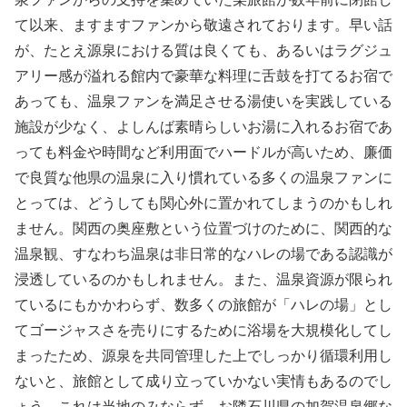
て以来、ますますファンから敬遠されております。早い話
が、たとえ源泉における質は良くても、あるいはラグジュ
アリー感が溢れる館内で豪華な料理に舌鼓を打てるお宿で
あっても、温泉ファンを満足させる湯使いを実践している
施設が少なく、よしんば素晴らしいお湯に入れるお宿であ
っても料金や時間など利用面でハードルが高いため、廉価
で良質な他県の温泉に入り慣れている多くの温泉ファンに
とっては、どうしても関心外に置かれてしまうのかもしれ
ません。関西の奥座敷という位置づけのために、関西的な
温泉観、すなわち温泉は非日常的なハレの場である認識が
浸透しているのかもしれません。また、温泉資源が限られ
ているにもかかわらず、数多くの旅館が「ハレの場」とし
てゴージャスさを売りにするために浴場を大規模化してし
まったため、源泉を共同管理した上でしっかり循環利用し
ないと、旅館として成り立っていかない実情もあるのでし
ょう。これは当地のみならず、お隣石川県の加賀温泉郷な