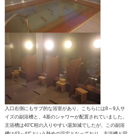
入口右側にもサブ的な浴室があり、こちらには8～9人サ
イズの副浴槽と、4基のシャワーが配置されていました。
主浴槽は40℃程の入りやすい湯加減でしたが、この副浴
槽は43～4℃という熱めの設定となっており、主浴槽と同