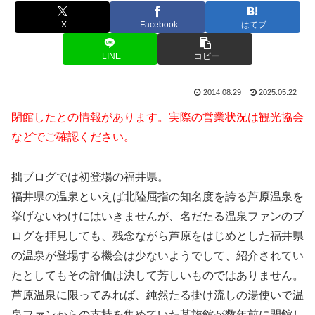
X
Facebook
はてブ
LINE
コピー
2014.08.29
2025.05.22
閉館したとの情報があります。実際の営業状況は観光協会
などでご確認ください。
拙ブログでは初登場の福井県。
福井県の温泉といえば北陸屈指の知名度を誇る芦原温泉を
挙げないわけにはいきませんが、名だたる温泉ファンのブ
ログを拝見しても、残念ながら芦原をはじめとした福井県
の温泉が登場する機会は少ないようでして、紹介されてい
たとしてもその評価は決して芳しいものではありません。
芦原温泉に限ってみれば、純然たる掛け流しの湯使いで温
泉ファンからの支持を集めていた某旅館が数年前に閉館し