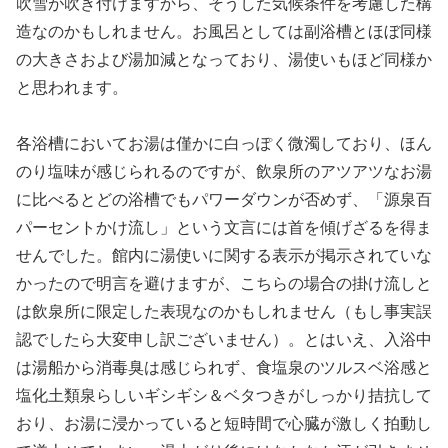
吹雪が吹き付けますから、そうした気候条件を考慮した構
造なのかもしれません。お風呂としては副浴槽とほぼ同様
の大きさおよび湯加減となっており、湯使いもほど同様か
と思われます。
各浴槽においてお湯は僅かに白っぽく微濁しており、ほん
のり塩味が感じられるのですが、飲泉所のアツアツなお湯
に比べるとどの浴槽でもパワーダウンが否めず、「源泉百
パーセントかけ流し」という文言には首を傾げざるを得ま
せんでした。館内に湯使いに関する表示が掲示されていな
かったので明言を避けますが、こちらの場合の掛け流しと
は飲泉所に限定した表現なのかもしれません（もし事実誤
認でしたら大変申し訳ございません）。とはいえ、入浴中
は湯船から消毒臭は感じられず、食塩泉のツルスベ浴感と
塩化土類泉らしいギシギシ＆ベタつきがしっかり拮抗して
おり、お湯に浸かっていると短時間で心臓が激しく拍動し