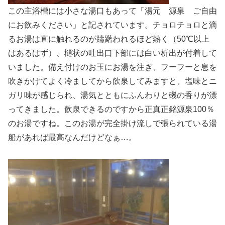
この主浴槽には小さな湯口もあって「湯元 源泉 ご自由
にお飲みください」と記されています。チョロチョロと滴
るお湯は直に触れるのが躊躇われるほど熱く（50℃以上
はあるはず）、樋状の吐出口下部には白い析出が付着して
いました。備え付けのお玉にお湯を注ぎ、フーフーと息を
吹きかけてよく冷ましてから飲泉してみますと、塩味とニ
ガリ味が感じられ、湯気とともにふんわりと磯の香りが漂
ってきました。飲泉できるのですから正真正銘源泉100％
のお湯ですね。このお湯が完全掛け流しで張られている湯
船があれば最高なんだけどなぁ…。