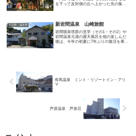
を下って反対側の丘へ上がった先の集落
にある一軒宿「曲水苑」は、その佇まい
から民家かと勘違いしてしまいそうです
が、実は秘湯を守る会の会員宿なんだそ
うでして、山奥のアクセス...
新岩間温泉 山崎旅館
石川県・福井県
岩間噴泉塔群の見学（その1・その2）や
岩間温泉元湯の露天風呂を他の楽しんだ
後は、今年の初夏に7年ぶりの復活を果た
した「山崎旅館」で1泊お世話になりまし
た。玄関では秘湯を守る会の提灯と並ん
でコグマちゃんがお出迎え。 客室へ上
がる階段の踊り場に...
有馬温泉 ミント・リゾートイン・アリ
マ
芦原温泉 芦泉荘