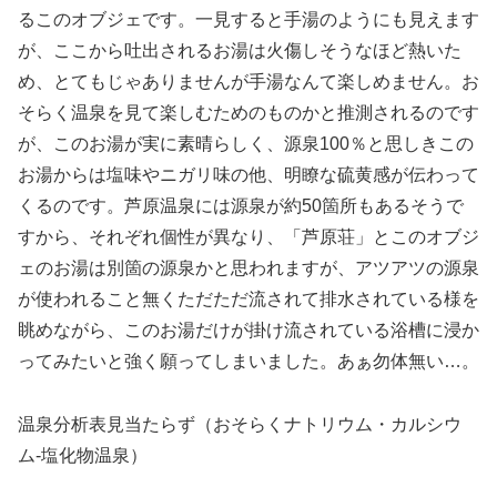
るこのオブジェです。一見すると手湯のようにも見えます
が、ここから吐出されるお湯は火傷しそうなほど熱いた
め、とてもじゃありませんが手湯なんて楽しめません。お
そらく温泉を見て楽しむためのものかと推測されるのです
が、このお湯が実に素晴らしく、源泉100％と思しきこの
お湯からは塩味やニガリ味の他、明瞭な硫黄感が伝わって
くるのです。芦原温泉には源泉が約50箇所もあるそうで
すから、それぞれ個性が異なり、「芦原荘」とこのオブジ
ェのお湯は別箇の源泉かと思われますが、アツアツの源泉
が使われること無くただただ流されて排水されている様を
眺めながら、このお湯だけが掛け流されている浴槽に浸か
ってみたいと強く願ってしまいました。あぁ勿体無い…。
温泉分析表見当たらず（おそらくナトリウム・カルシウ
ム-塩化物温泉）