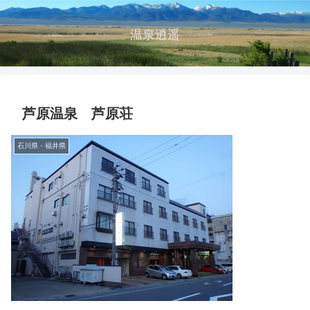
温泉逍遥
芦原温泉 芦原荘
石川県・福井県