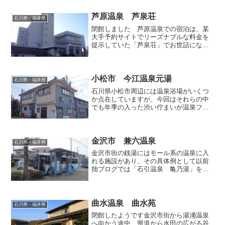
川県の和倉温泉といえば「加賀屋」が象
徴するように巨大且つ豪...
芦原温泉 芦泉荘
石川県・福井県
閉館しました 芦原温泉での宿泊は、某
大手予約サイトでリーズナブルな料金を
提示していた「芦泉荘」でお世話になる
ことにしました。こちらの正式名称は
「公立学校共済組合芦原保養所」と言う
んだそうでして、その名の通り公立学校
に勤める先生のための保養施...
小松市 今江温泉元湯
石川県・福井県
石川県小松市周辺には温泉浴場がいくつ
か点在していますが、今回はそれらの中
でも年季の入った渋い佇まいが温泉ファ
ンの心を惹きつけて止まない温泉銭湯
「今江温泉元湯」へ行ってまいりまし
た。木場潟の水が日本海へと注ぐ前川の
畔に位置しており、入口は多く...
金沢市 兼六温泉
石川県・福井県
金沢市街の銭湯にはモール系の温泉に入
れる施設があり、その具体例として以前
拙ブログでは「石引温泉 亀乃湯」を取
り上げたことがありましたが、今回は金
沢大学付属病院の裏手に広がる住宅密集
地で、憩いの場として地域住民に愛され
ている「兼六温泉」を訪ね...
曲水温泉 曲水苑
石川県・福井県
閉館したようです金沢市街から湯涌温泉
へ向かう途中、県道から水田の広がる谷